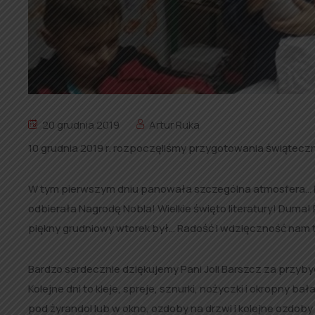
20 grudnia 2019
Artur Ruka
10 grudnia 2019 r. rozpoczęliśmy przygotowania świąteczne
W tym pierwszym dniu panowała szczególna atmosfera… Ba
odbierała Nagrodę Nobla! Wielkie święto literatury! Duma!
piękny grudniowy wtorek był… Radość i wdzięczność nam
Bardzo serdecznie dziękujemy Pani Joli Barszcz za przybyc
Kolejne dni to kleje, spreje, sznurki, nożyczki i okropny ba
pod żyrandol lub w okno, ozdoby na drzwi i kolejne ozdoby