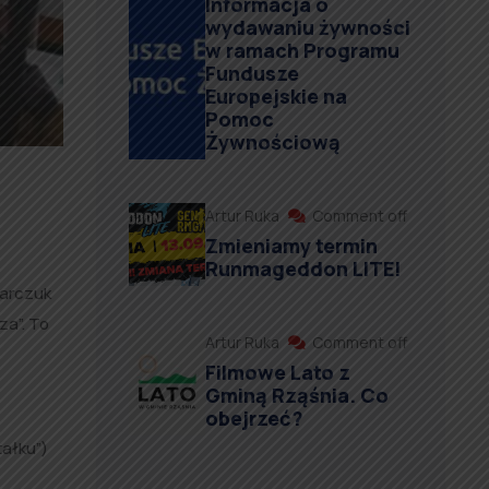
Informacja o
wydawaniu żywności
w ramach Programu
Fundusze
Europejskie na
Pomoc
Żywnościową
Artur Ruka
Comment off
Zmieniamy termin
Runmageddon LITE!
karczuk
za”. To
Artur Ruka
Comment off
Filmowe Lato z
Gminą Rząśnia. Co
obejrzeć?
tałku”)