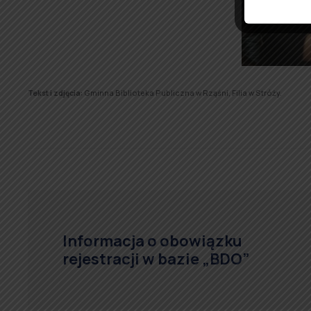
Tekst i zdjęcia:
Gminna Biblioteka Publiczna w Rząśni, Filia w Stróży.
Informacja o obowiązku
rejestracji w bazie „BDO”