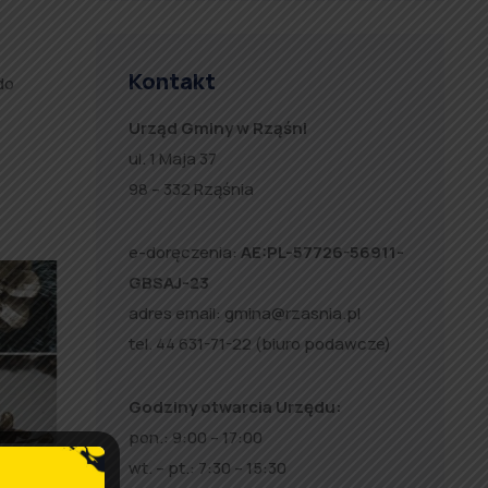
Kontakt
do
Urząd Gminy w Rząśni
ul. 1 Maja 37
98 – 332 Rząśnia
e-doręczenia:
AE:PL-57726-56911-
GBSAJ-23
adres email:
gmina@rzasnia.pl
tel. 44 631-71-22 (biuro podawcze)
Godziny otwarcia Urzędu:
pon.: 9:00 – 17:00
wt. – pt.: 7:30 – 15:30