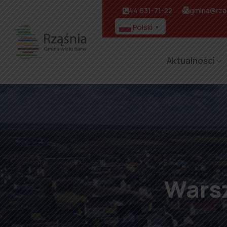
44 631-71-22
gmina@rzas
Polski
▼
Aktualności
Warsz