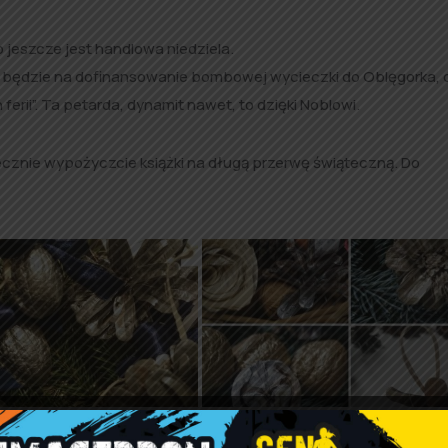
o jeszcze jest handlowa niedziela.
będzie na dofinansowanie bombowej wycieczki do Oblęgorka, 
ii”. Ta petarda, dynamit nawet, to dzięki Noblowi.
iecznie wypożyczcie książki na długą przerwę świąteczną. Do