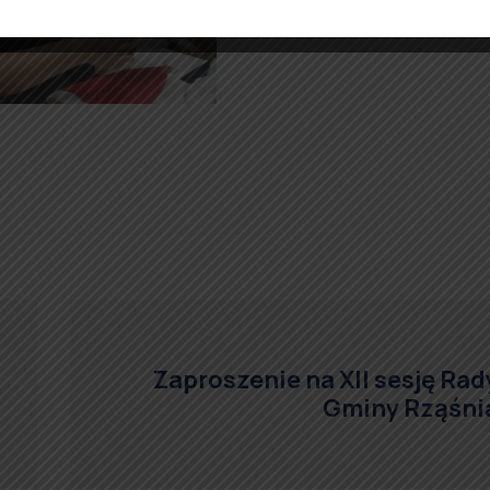
Zaproszenie na XII sesję Rad
Gminy Rząśni