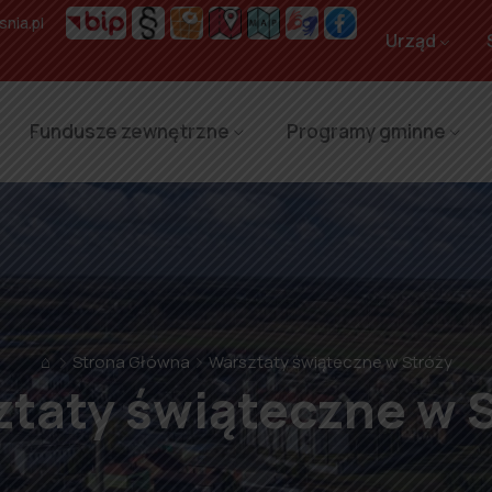
nia.pl
Urząd
Fundusze zewnętrzne
Programy gminne
⌂
Strona Główna
Warsztaty świąteczne w Stróży
taty świąteczne w 