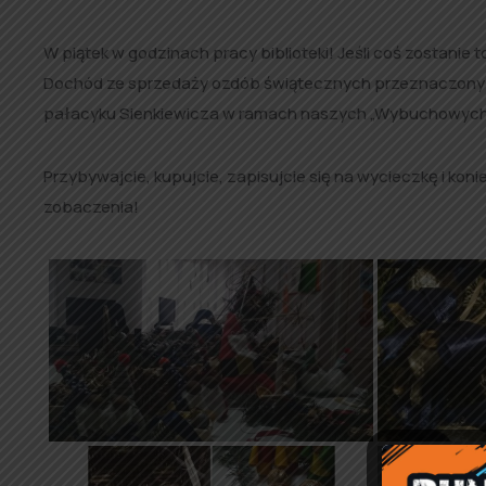
W piątek w godzinach pracy biblioteki! Jeśli coś zostanie t
Dochód ze sprzedaży ozdób świątecznych przeznaczony 
pałacyku Sienkiewicza w ramach naszych „Wybuchowych fer
Przybywajcie, kupujcie, zapisujcie się na wycieczkę i kon
zobaczenia!