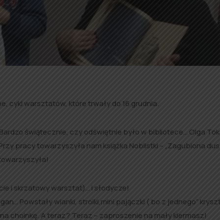
, cykl warsztatów, które trwały do 16 grudnia.
rdzo świątecznie, czy odświętnie było w bibliotece… Olga To
 Przy pracy towarzyszyła nam książka Noblistki – „Zagubiona dus
 towarzyszyła!
ie i skrzatowy warsztat)… i słodycze!
łagan… Powstały wianki, stroiki,mini pajączki ( bo z jednego” krysz
 na choinkę. A teraz? Teraz – zaproszenie na mały kiermasz!