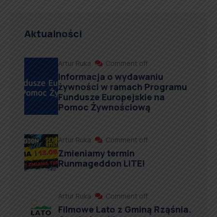
Aktualności
Artur Ruka
Comment off
Informacja o wydawaniu
żywności w ramach Programu
Fundusze Europejskie na
Pomoc Żywnościową
Artur Ruka
Comment off
Zmieniamy termin
Runmageddon LITE!
Artur Ruka
Comment off
Filmowe Lato z Gminą Rząśnia.