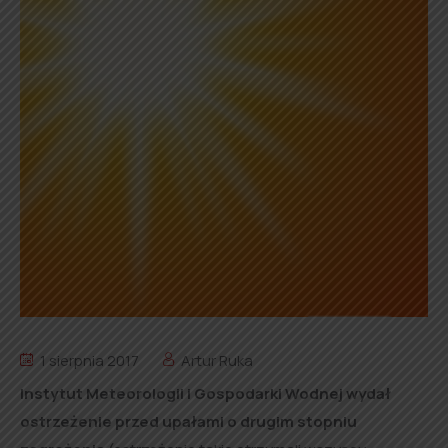
1 sierpnia 2017
Artur Ruka
Instytut Meteorologii i Gospodarki Wodnej wydał
ostrzeżenie przed upałami o drugim stopniu