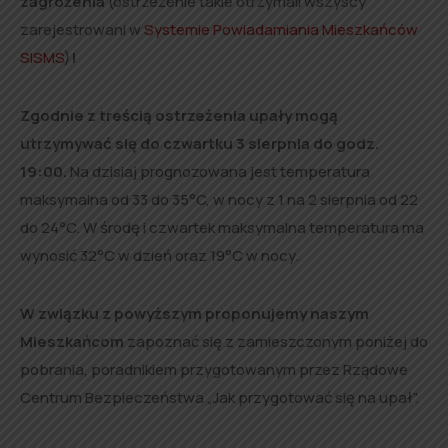
zagrożenia
(ostrzeżenie takie otrzymali wszyscy
zarejestrowani w
Systemie Powiadamiania Mieszkańców
SISMS
)
!
Zgodnie z treścią ostrzeżenia upały mogą
utrzymywać się do czwartku 3 sierpnia do godz.
19:00.
Na dzisiaj prognozowana jest temperatura
maksymalna od 33 do 35°C, w nocy z 1 na 2 sierpnia od 22
do 24°C. W środę i czwartek maksymalna temperatura ma
wynosić 32°C w dzień oraz 19°C w nocy.
W związku z powyższym proponujemy naszym
Mieszkańcom
zapoznać się z zamieszczonym poniżej do
pobrania, poradnikiem przygotowanym przez Rządowe
Centrum Bezpieczeństwa „Jak przygotować się na upał”.