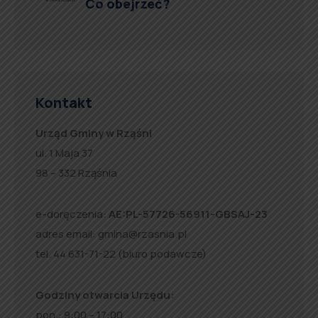
Co obejrzeć?
Kontakt
Urząd Gminy w Rząśni
ul. 1 Maja 37
98 – 332 Rząśnia
e-doręczenia:
AE:PL-57726-56911-GBSAJ-23
adres email:
gmina@rzasnia.pl
tel. 44 631-71-22 (biuro podawcze)
Godziny otwarcia Urzędu:
pon.: 9:00 – 17:00