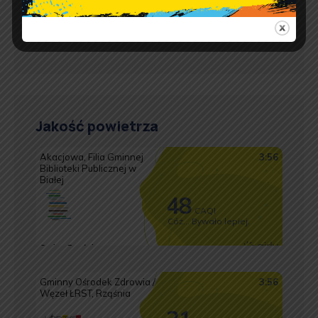
pon.: 9:00 – 17:00
wt. – pt.: 7:30 – 15:30
Jakość powietrza