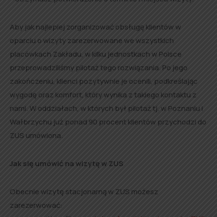
Aby jak najlepiej zorganizować obsługę klientów w
oparciu o wizyty zarezerwowane we wszystkich
placówkach Zakładu, w kilku jednostkach w Polsce
przeprowadziliśmy pilotaż tego rozwiązania. Po jego
zakończeniu, klienci pozytywnie je ocenili, podkreślając
wygodę oraz komfort, który wynika z takiego kontaktu z
nami. W oddziałach, w których był pilotaż tj. w Poznaniu i
Wałbrzychu już ponad 90 procent klientów przychodzi do
ZUS umówiona.
Jak się umówić na wizytę w ZUS
Obecnie wizytę stacjonarną w ZUS możesz
zarezerwować: