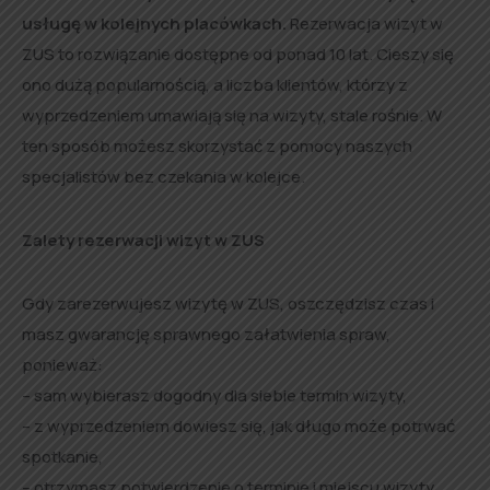
usługę w kolejnych placówkach.
Rezerwacja wizyt w
ZUS to rozwiązanie dostępne od ponad 10 lat. Cieszy się
ono dużą popularnością, a liczba klientów, którzy z
wyprzedzeniem umawiają się na wizyty, stale rośnie. W
ten sposób możesz skorzystać z pomocy naszych
specjalistów bez czekania w kolejce.
Zalety rezerwacji wizyt w ZUS
Gdy zarezerwujesz wizytę w ZUS, oszczędzisz czas i
masz gwarancję sprawnego załatwienia spraw,
ponieważ:
– sam wybierasz dogodny dla siebie termin wizyty,
– z wyprzedzeniem dowiesz się, jak długo może potrwać
spotkanie,
– otrzymasz potwierdzenie o terminie i miejscu wizyty.