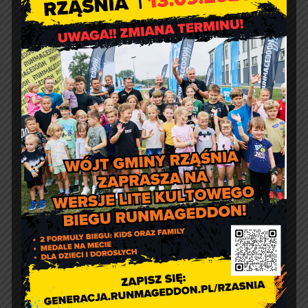
Co obejrzeć?
Kontakt
Urząd Gminy w Rząśni
ul. 1 Maja 37
98 – 332 Rząśnia
e-doręczenia:
AE:PL-57726-56911-GBSAJ-23
adres email:
gmina@rzasnia.pl
tel. 44 631-71-22 (biuro podawcze)
Godziny otwarcia Urzędu: