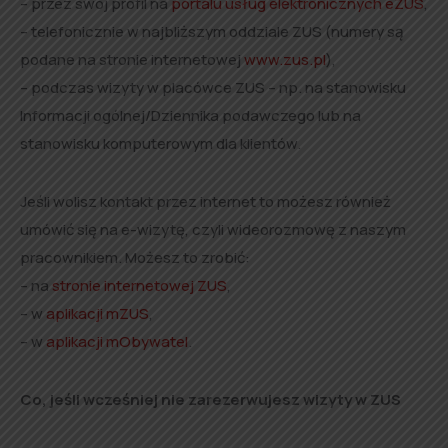
– przez swój profil na
portalu usług elektronicznych eZUS
,
– telefonicznie w najbliższym oddziale ZUS (numery są
podane na stronie internetowej
www.zus.pl
),
– podczas wizyty w placówce ZUS – np. na stanowisku
Informacji ogólnej/Dziennika podawczego lub na
stanowisku komputerowym dla klientów.
Jeśli wolisz kontakt przez internet to możesz również
umówić się na e-wizytę, czyli wideorozmowę z naszym
pracownikiem. Możesz to zrobić:
– na
stronie internetowej ZUS
,
– w
aplikacji mZUS
,
– w
aplikacji mObywatel
.
Co, jeśli wcześniej nie zarezerwujesz wizyty w ZUS