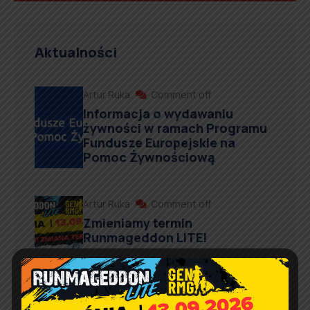
Aktualności
Artur Ruka
Comment off
Informacja o wydawaniu
żywności w ramach Programu
Fundusze Europejskie na
Pomoc Żywnościową
Artur Ruka
Comment off
Zmieniamy termin
Runmageddon LITE!
Artur Ruka
Comment off
Filmowe Lato z Gminą Rząśnia.