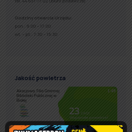
tel. 44 631-71-22 (biuro podawcze)
Godziny otwarcia Urzędu:
pon.: 9:00 – 17:00
wt. – pt.: 7:30 – 15:30
Jakość powietrza