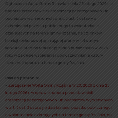
Ogłoszenie Wójta Gminy Rząśnia z dnia 25 lutego 2026 r. o
naborze przedstawicieli organizacji pozarządowych lub
podmiotów wymienionych w art. 3 ust. 3 ustawy o
działalności pożytku publicznego i o wolontariacie
działających na terenie gminy Rząśnia, na członków
Komisji konkursowej opiniującej oferty w I otwartym
konkursie ofert na realizację zadań publicznych w 2026
roku w zakresie wspierania i upowszechniania kultury
fizycznej i sportu na terenie gminy Rząśnia.
Pliki do pobrania:
–
Zarządzenie Wójta Gminy Rząśnia Nr 20/2026 z dnia 25
lutego 2026 r. w sprawie naboru przedstawicieli
organizacji pozarządowych lub podmiotów wymienionych
w art. 3 ust. 3 ustawy o działalności pożytku publicznego i
o wolontariacie działających na terenie gminy Rząśnia, na