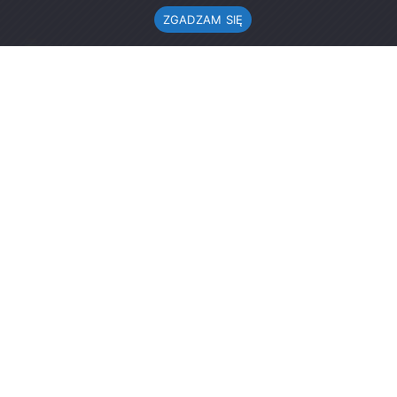
ZGADZAM SIĘ
Urząd Gminy w Rząśni
ul. 1 Maja 37
98-332 Rząśnia
AE:PL-57726-56911-GBSAJ-23 (e-doręczenia)
gmina@rzasnia.pl
44 631-71-22 (biuro podawcze)
Godziny otwarcia Urzędu:
pon.: 9.00-17.00
wt.-pt.: 7.30-15.30