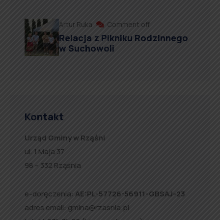
Artur Ruka
Comment off
Relacja z Pikniku Rodzinnego
w Suchowoli
Kontakt
Urząd Gminy w Rząśni
ul. 1 Maja 37
98 – 332 Rząśnia
e-doręczenia:
AE:PL-57726-56911-GBSAJ-23
adres email:
gmina@rzasnia.pl