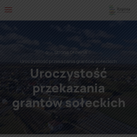
⌂
Strona Główna
Uroczystość przekazania grantów sołeckich
Uroczystość
przekazania
grantów sołeckich