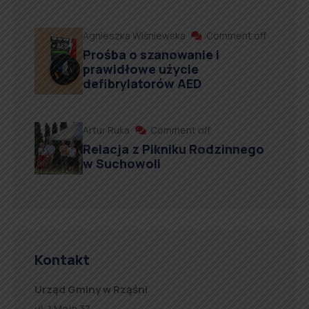
Agnieszka Wiśniewska
Comment off
Prośba o szanowanie i
prawidłowe użycie
defibrylatorów AED
Artur Ruka
Comment off
Relacja z Pikniku Rodzinnego
w Suchowoli
Kontakt
Urząd Gminy w Rząśni
ul. 1 Maja 37