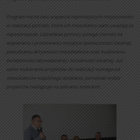
Program ma na celu wsparcie najmniejszych miejscowości
w realizacji potrzeb, które ich mieszkańcy sami uważają za
najważniejsze. Udzielanie pomocy polega również na
wspieraniu i promowaniu inicjatyw społeczności lokalnej,
pobudzaniu aktywności mieszkańców oraz budowaniu
świadomości obywatelskiej i tożsamości lokalnej. Już
samo wybieranie projektów do realizacji wymaga od
mieszkańców wspólnego działania, ponieważ wybór
projektów następuje na zebraniu sołeckim.