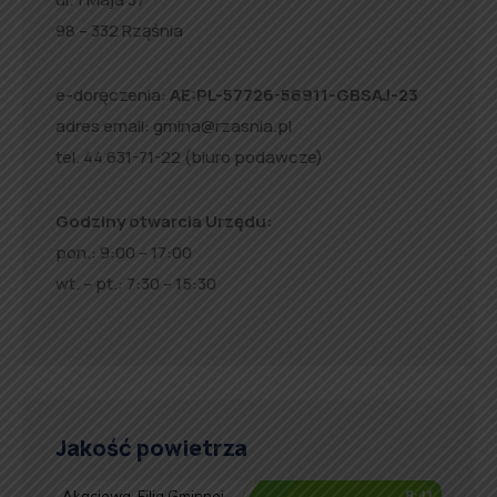
98 – 332 Rząśnia
e-doręczenia:
AE:PL-57726-56911-GBSAJ-23
adres email:
gmina@rzasnia.pl
tel. 44 631-71-22 (biuro podawcze)
Godziny otwarcia Urzędu:
pon.: 9:00 – 17:00
wt. – pt.: 7:30 – 15:30
Jakość powietrza