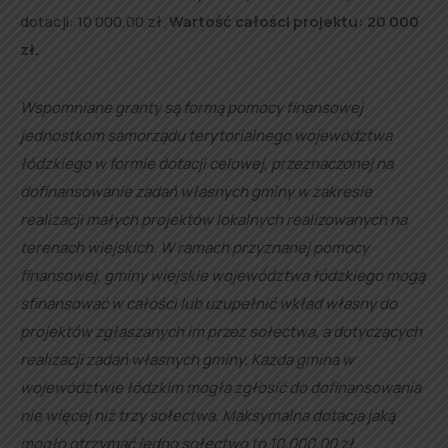
dotacji: 10 000,00 zł.
Wartość całości projektu:
20 000
zł.
Wspomniane granty są formą pomocy finansowej
jednostkom samorządu terytorialnego województwa
łódzkiego w formie dotacji celowej, przeznaczonej na
dofinansowanie zadań własnych gminy w zakresie
realizacji małych projektów lokalnych realizowanych na
terenach wiejskich. W ramach przyznanej pomocy
finansowej, gminy wiejskie województwa łódzkiego mogą
sfinansować w całości lub uzupełnić wkład własny do
projektów zgłaszanych im przez sołectwa, a dotyczących
realizacji zadań własnych gminy. Każda gmina w
województwie łódzkim mogła zgłosić do dofinansowania
nie więcej niż trzy sołectwa. Maksymalna dotacja jaką
mogło otrzymać jedno sołectwo to 10.000,00 zł.