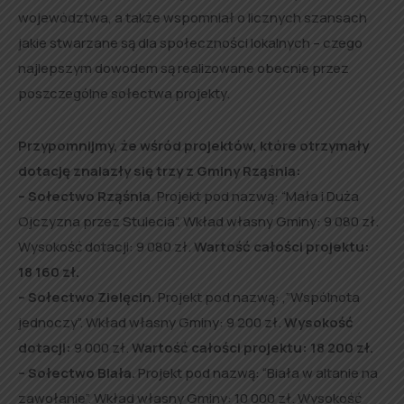
województwa, a także wspomniał o licznych szansach
jakie stwarzane są dla społeczności lokalnych – czego
najlepszym dowodem są realizowane obecnie przez
poszczególne sołectwa projekty.
Przypomnijmy, że wśród projektów, które otrzymały
dotację znalazły się trzy z Gminy Rząśnia:
– Sołectwo Rząśnia
. Projekt pod nazwą: “Mała i Duża
Ojczyzna przez Stulecia”. Wkład własny Gminy: 9 080 zł.
Wysokość dotacji: 9 080 zł.
Wartość całości projektu:
18 160 zł.
– Sołectwo Zielęcin.
Projekt pod nazwą: ,”Wspólnota
jednoczy”. Wkład własny Gminy: 9 200 zł.
Wysokość
dotacji:
9 000 zł.
Wartość całości projektu:
18 200 zł.
– Sołectwo Biała.
Projekt pod nazwą: “Biała w altanie na
zawołanie”. Wkład własny Gminy: 10 000 zł. Wysokość