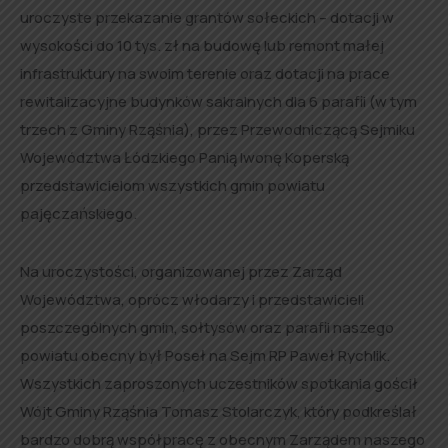
uroczyste przekazanie grantów sołeckich – dotacji w
wysokości do 10 tys. zł na budowę lub remont małej
infrastruktury na swoim terenie oraz dotacji na prace
rewitalizacyjne budynków sakralnych dla 6 parafii (w tym
trzech z Gminy Rząśnia), przez Przewodniczącą Sejmiku
Województwa Łódzkiego Panią Iwonę Koperską
przedstawicielom wszystkich gmin powiatu
pajęczańskiego.
Na uroczystości, organizowanej przez Zarząd
Województwa, oprócz włodarzy i przedstawicieli
poszczególnych gmin, sołtysów oraz parafii naszego
powiatu obecny był Poseł na Sejm RP Paweł Rychlik.
Wszystkich zaproszonych uczestników spotkania gościł
Wójt Gminy Rząśnia Tomasz Stolarczyk, który podkreślał
bardzo dobrą współpracę z obecnym Zarządem naszego