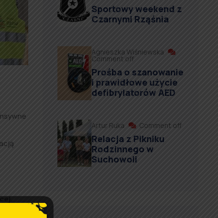
Sportowy weekend z
Czarnymi Rząśnia
Agnieszka Wiśniewska
Comment off
Prośba o szanowanie
i prawidłowe użycie
defibrylatorów AED
tensywne
Artur Ruka
Comment off
Relacja z Pikniku
acją
Rodzinnego w
Suchowoli
cej.
my, że