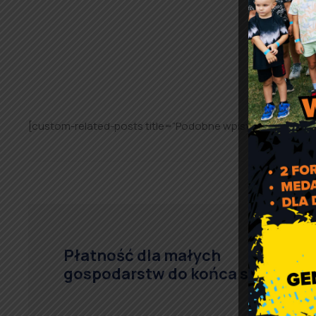
[custom-related-posts title=”Podobne wpisy:” none_text
Płatność dla małych
gospodarstw do końca sierpnia