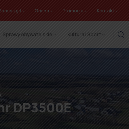
Samorząd
Gmina
Promocja
Kontakt
Sprawy obywatelskie
Kultura i Sport
0E
 nr DP3500E