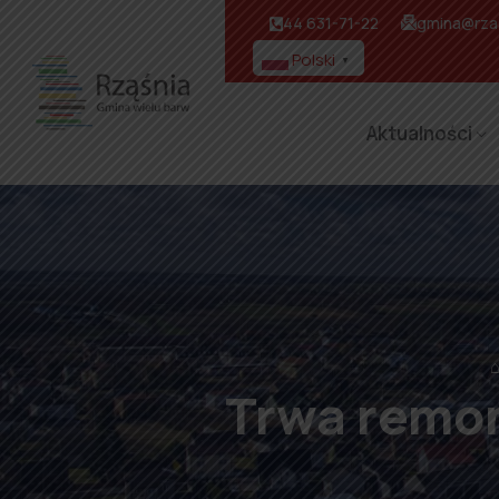
44 631-71-22
gmina@rzas
Polski
▼
Aktualności
Trwa remon