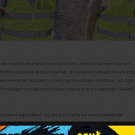
ap robót budowlanych związanych z realizacją inwestycji pn.
500E na terenie gminy Rząśnia”. W ostatnich dniach trwały in
udowie kanalizacji deszczowej i przebudowie chodnika. Już dziś
. W następnym tygodniu rozpoczną się prace związane z kanaliz
zaniu się wzdłuż tej ulicy. Liczymy na wyrozumiałość
zystko, aby niedogodności z tym związane trwały jak najkró
razie niezbędnej konieczności przejazd tym odcinkiem. Pamiętaj