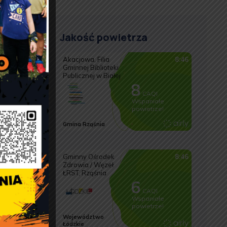
Jakość powietrza
e
n