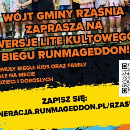
=”None found” order_by=”title” order=”ASC”]
Aktywny Rodzic – now
świadczenia dla rodzi