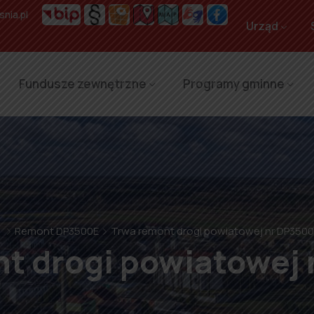
nia.pl
Urząd
Fundusze zewnętrzne
Programy gminne
⌂
Remont DP3500E
Trwa remont drogi powiatowej nr DP350
t drogi powiatowej