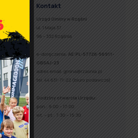
Kontakt
Urząd Gminy w Rząśni
ul. 1 Maja 37
98 – 332 Rząśnia
e-doręczenia:
AE:PL-57726-56911-
GBSAJ-23
adres email:
gmina@rzasnia.pl
tel. 44 631-71-22 (biuro podawcze)
Godziny otwarcia Urzędu:
pon.: 9:00 – 17:00
wt. – pt.: 7:30 – 15:30