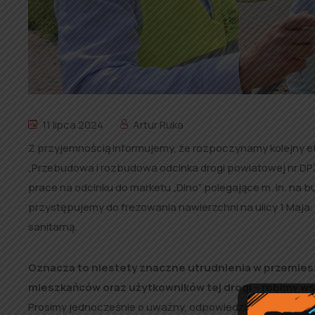
11 lipca 2024
Artur Ruka
Z przyjemnością informujemy, że rozpoczynamy kolejny et
„Przebudowa i rozbudowa odcinka drogi powiatowej nr DP3
prace na odcinku do marketu „Dino” polegające m. in. na b
przystępujemy do frezowania nawierzchni na ulicy 1 Maja
sanitarną.
Oznacza to niestety znaczne utrudnienia w przemieszc
mieszkańców oraz użytkowników tej drogi
– robimy ws
Prosimy jednocześnie o uważny, odpowiedzialny i tylko w 