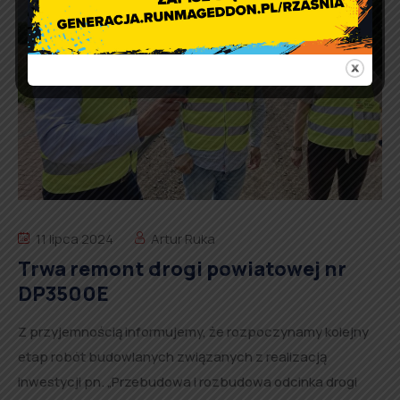
11 lipca 2024
Artur Ruka
Trwa remont drogi powiatowej nr
DP3500E
Z przyjemnością informujemy, że rozpoczynamy kolejny
etap robót budowlanych związanych z realizacją
inwestycji pn. „Przebudowa i rozbudowa odcinka drogi