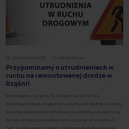
28 kwietnia 2025
Marcin Baran
Przypominamy o utrudnieniach w
ruchu na remontowanej drodze w
Rząśni!
Informujemy, że jutro, tj. 29 kwietnia 2025 roku
Wykonawca prac drogowych wykonywał będzie ostatnią
warstwę nawierzchni asfaltowej na odcinku od szkoły do
ronda w Rząśni (z pominięciem szykany). W związku z
tym, że Wykonawca jednocześnie będzie układał dwa