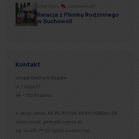
Artur Ruka
Comment off
Relacja z Pikniku Rodzinnego
w Suchowoli
Kontakt
Urząd Gminy w Rząśni
ul. 1 Maja 37
98 – 332 Rząśnia
e-doręczenia:
AE:PL-57726-56911-GBSAJ-23
adres email:
gmina@rzasnia.pl
tel. 44 631-71-22 (biuro podawcze)