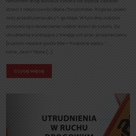
remontem drogi autobus szkolny nie będzie zabierał
dzieci z miejscowości Biała Chruścińskie, Rząśnia Jasień
oraz przedłużenia ulicy 1-go Maja. W tym dniu rodzice
proszeni są o dowiezienie i odbiór dzieci do szkoły. Za
utrudnienia wynikające z trwających prac przepraszamy.
[custom-related-posts title=”Podobne wpisy:”
none_text=”None […]
Czytaj więcej