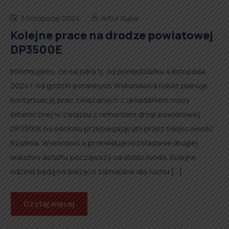
3 listopada 2024
Artur Ruka
Kolejne prace na drodze powiatowej
DP3500E
Informujemy, że od jutra tj. od poniedziałku 4 listopada
2024 r. od godzin porannych Wykonawca robót planuje
kontynuację prac związanych z układaniem masy
bitumicznej w związku z remontem drogi powiatowej
DP3500E na odcinku przebiegającym przez miejscowość
Rząśnia. Wykonawca przewiduje rozkładanie drugiej
warstwy asfaltu począwszy od okolic ronda. Kolejne
odcinki będą na bieżąco zamykane dla ruchu […]
Czytaj więcej