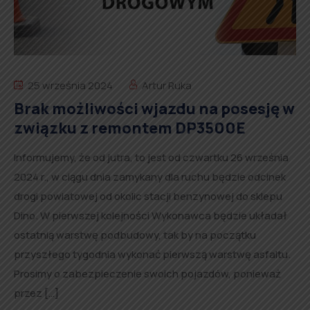
25 września 2024
Artur Ruka
Brak możliwości wjazdu na posesję w
związku z remontem DP3500E
Informujemy, że od jutra, to jest od czwartku 26 września
2024 r., w ciągu dnia zamykany dla ruchu będzie odcinek
drogi powiatowej od okolic stacji benzynowej do sklepu
Dino. W pierwszej kolejności Wykonawca będzie układał
ostatnią warstwę podbudowy, tak by na początku
przyszłego tygodnia wykonać pierwszą warstwę asfaltu.
Prosimy o zabezpieczenie swoich pojazdów, ponieważ
przez […]