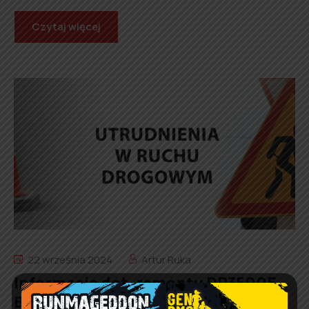
Czytaj więcej
22 września 2024
Artur Ruka
Informacja dot. remontu DP3500E
Biała – Rząśnia