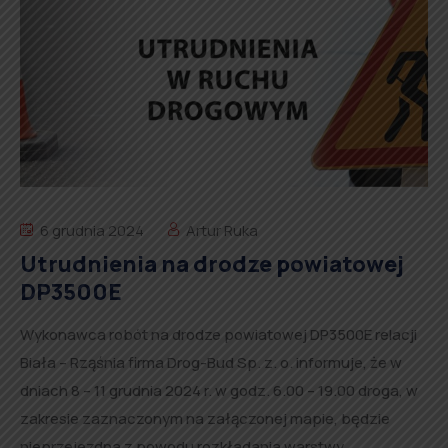
6 grudnia 2024
Artur Ruka
Utrudnienia na drodze powiatowej
DP3500E
Wykonawca robót na drodze powiatowej DP3500E relacji
Biała – Rząśnia firma Drog-Bud Sp. z. o. informuje, że w
dniach 8 – 11 grudnia 2024 r. w godz. 6.00 – 19.00 droga, w
zakresie zaznaczonym na załączonej mapie, będzie
nieprzejezdna z powodu rozkładania warstwy