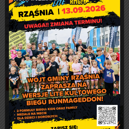
Wykonawca remontu DROG-BUD Sp. z o.o. informuje, że
w dniach 23 – 28 września 2024 r. w godz. 6.00 – 19.00
droga w ciągu DP3500E relacji Biała – Rząśnia będzie
nieprzejezdna z powodu rozkładania warstw
bitumicznych całą szerokością jezdni. Właścicieli
nieruchomości prosimy o wyprowadzenie pojazdów i
pozostawienie ich na ulicach przyległych. Prosimy nie
zostawiać pojazdów […]
Czytaj więcej