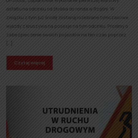
DP3500E, zaplanował wykonanie pierwszej warstwy
asfaltu na odcinku od żłobka do ronda w Rząśni. W
związku z tym już środę zostaną rozebrane tymczasowe
wjazdy z kruszywa na posesje na tym odcinku. Prosimy o
zabezpieczenie swoich pojazdów na ten czas poprzez
[…]
Czytaj więcej