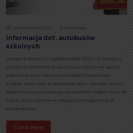
1 października 2024
Artur Ruka
Informacja dot. autobusów
szkolnych
Uwaga! W dniach 2 – 4 października 2024 r. w związku z
trwającym remontem drogi autobus szkolny nie będzie
zabierał dzieci z miejscowości Biała Chruścińskie,
Rząśnia Jasień oraz przedłużenia ulicy 1-go Maja. W tych
dniach rodzice proszeni są o dowiezienie i odbiór dzieci do
szkoły. Za utrudnienia wynikające z trwających prac
przepraszamy.
Czytaj więcej