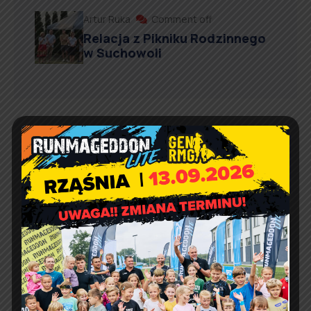
Artur Ruka
Comment off
Relacja z Pikniku Rodzinnego
w Suchowoli
Kontakt
Urząd Gminy w Rząśni
ul. 1 Maja 37
98 – 332 Rząśnia
e-doręczenia:
AE:PL-57726-56911-GBSAJ-23
adres email:
gmina@rzasnia.pl
tel. 44 631-71-22 (biuro podawcze)