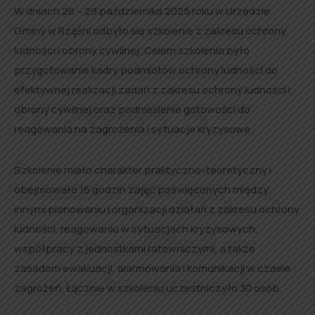
W dniach 28 – 29 października 2025 roku w Urzędzie
Gminy w Rząśni odbyło się szkolenie z zakresu ochrony
ludności i obrony cywilnej. Celem szkolenia było
przygotowanie kadry podmiotów ochrony ludności do
efektywnej realizacji zadań z zakresu ochrony ludności i
obrony cywilnej oraz podniesienie gotowości do
reagowania na zagrożenia i sytuacje kryzysowe.
Szkolenie miało charakter praktyczno-teoretyczny i
obejmowało 16 godzin zajęć poświęconych między
innymi planowaniu i organizacji działań z zakresu ochrony
ludności, reagowaniu w sytuacjach kryzysowych,
współpracy z jednostkami ratowniczymi, a także
zasadom ewakuacji, alarmowania i komunikacji w czasie
zagrożeń. Łącznie w szkoleniu uczestniczyło 30 osób.