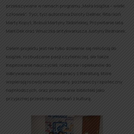
przekazywane w ramach programu „Mała książka – wielki
człowiek”: Tyci, tyci autorstwa Doroty Gellner, Rita i koń
Marty Kopyt, Bobuś Martyny Skibińskiej, Przywitanie lata
Marii Dek oraz Wnuczka antykwariusza Justyny Bednarek.
Celem projektu jest nie tylko dzielenie się miłością do
książek, rozbudzanie pasji czytelniczej, ale także
inspirowanie nauczycieli, rodziców i opiekunów do
odkrywania nowych metod pracy z literaturą, które
wspierają rozwój emocjonalny, poznawczy i społeczny
najmłodszych, oraz promowanie biblioteki jako
przyjaznej przestrzeni spotkań z kulturą.