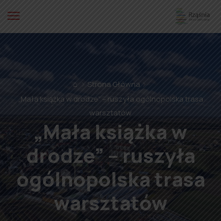
⌂
Strona Główna
„Mała książka w drodze” – ruszyła ogólnopolska trasa
warsztatów
„Mała książka w
drodze” – ruszyła
ogólnopolska trasa
warsztatów