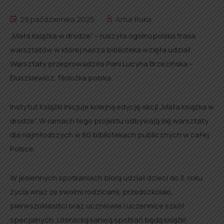
29 października 2025
Artur Ruka
„Mała książka w drodze” – ruszyła ogólnopolska trasa
warsztatów w której nasza biblioteka wzięła udział.
Warsztaty przeprowadziła Pani Lucyna Brzezińska –
Eluszkiewicz, filolożka polska.
Instytut Książki inicjuje kolejną edycję akcji „Mała książka w
drodze”. W ramach tego projektu odbywają się warsztaty
dla najmłodszych w 80 bibliotekach publicznych w całej
Polsce.
W jesiennych spotkaniach biorą udział dzieci do 3. roku
życia wraz ze swoimi rodzicami, przedszkolaki,
pierwszoklasiści oraz uczniowie i uczennice szkół
specjalnych. Literacką kanwą spotkań będą książki