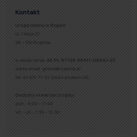
Kontakt
Urząd Gminy w Rząśni
ul. 1 Maja 37
98 – 332 Rząśnia
e-doręczenia:
AE:PL-57726-56911-GBSAJ-23
adres email:
gmina@rzasnia.pl
tel. 44 631-71-22 (biuro podawcze)
Godziny otwarcia Urzędu:
pon.: 9:00 – 17:00
wt. – pt.: 7:30 – 15:30