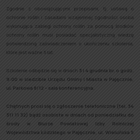
Zgodnie z obowiązującymi przepisami, tj. ustawą o
ochronie roślin i zasadami wzajemnej zgodności osoba
wykonująca zabiegi ochrony roślin za pomocą środków
ochrony roślin musi posiadać specjalistyczną wiedzę
potwierdzoną zaświadczeniem o ukończeniu szkolenia,
które jest ważne 5 lat.
Szkolenie odbędzie się w dniach
3 i 4 grudnia br. o godz.
9:00 w siedzibie Urzędu Gminy i Miasta w Pajęcznie,
ul. Parkowa 8/12 – sala konferencyjna.
Chętnych prosi się o zgłoszenie telefoniczne (tel. 34
311 11 32) bądź osobiste w dniach od poniedziałku do
środy w Biurze Powiatowej Izby Rolniczej
Województwa Łódzkiego w Pajęcznie, ul. Wieluńska 5