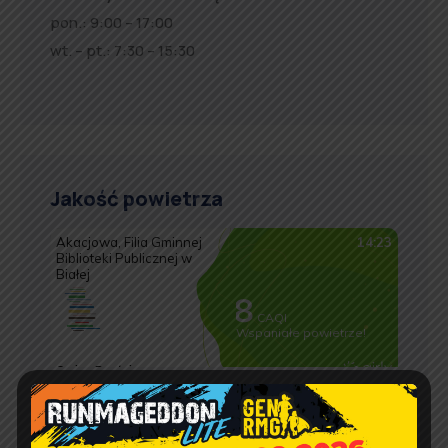
pon.: 9:00 – 17:00
wt. – pt.: 7:30 – 15:30
Jakość powietrza