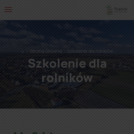
⌂
Strona Główna
Szkolenie dla rolników
Szkolenie dla
rolników