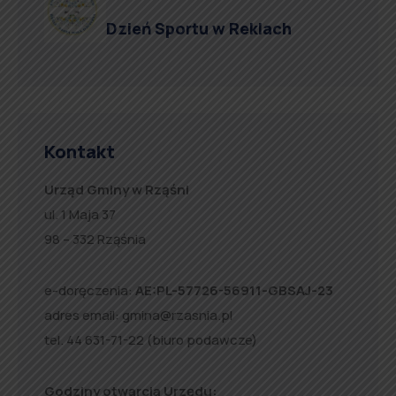
Dzień Sportu w Reklach
Kontakt
Urząd Gminy w Rząśni
ul. 1 Maja 37
98 – 332 Rząśnia
e-doręczenia:
AE:PL-57726-56911-GBSAJ-23
adres email:
gmina@rzasnia.pl
tel. 44 631-71-22 (biuro podawcze)
Godziny otwarcia Urzędu: