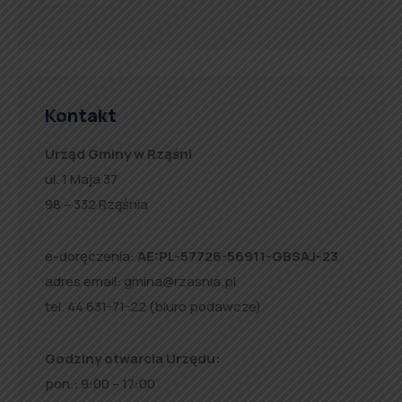
Kontakt
Urząd Gminy w Rząśni
ul. 1 Maja 37
98 – 332 Rząśnia
e-doręczenia:
AE:PL-57726-56911-GBSAJ-23
adres email:
gmina@rzasnia.pl
tel. 44 631-71-22 (biuro podawcze)
Godziny otwarcia Urzędu:
pon.: 9:00 – 17:00