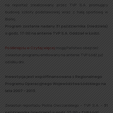
na reportaż zrealizowany przez TVP S.A. promujący
budowę szkoły podstawowej wraz z halą sportową w
Białej.
Program zostanie nadany 31 października (niedziela)
o godz. 17:00 na antenie TVP S.A. Oddział w Łodzi.
Po kliknięciu w Czytaj więcej
mogą Państwo obejrzeć
zwiastun programu emitowany na antenie TVP Łódź już
od kilku dni.
Inwestycja jest współfinansowana z Regionalnego
Programu Operacyjnego Województwa Łódzkiego na
lata 2007 – 2013.
Zwiastun reportażu Piotra Owczarskiego – TVP S.A. –
31
października (niedziela) o godz. 17:00 – TVP Łódź.