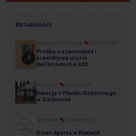
Aktualności
Agnieszka Wiśniewska
Comment off
Prośba o szanowanie i
prawidłowe użycie
defibrylatorów AED
Artur Ruka
Comment off
Relacja z Pikniku Rodzinnego
w Suchowoli
Artur Ruka
Comment off
Dzień Sportu w Reklach