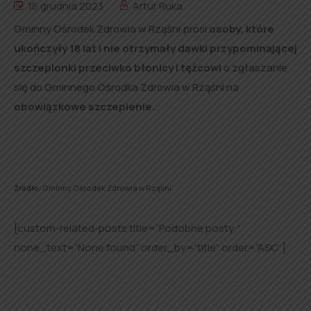
15 grudnia 2023
Artur Ruka
Gminny Ośrodek Zdrowia w Rząśni prosi
osoby, które
ukończyły 18 lat i nie otrzymały dawki przypominającej
szczepionki przeciwko błonicy i tężcowi
o zgłaszanie
się do Gminnego Ośrodka Zdrowia w Rząśni na
obowiązkowe szczepienie
.
Źródło:
Gminny Ośrodek Zdrowia w Rząśni
.
[custom-related-posts title=”Podobne posty:”
none_text=”None found” order_by=”title” order=”ASC”]