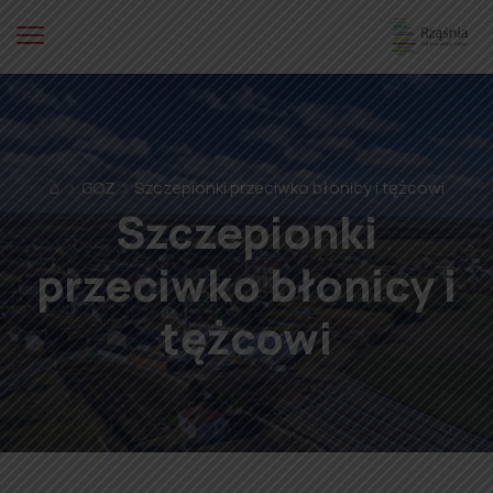
⌂
GOZ
Szczepionki przeciwko błonicy i tężcowi
Szczepionki
przeciwko błonicy i
tężcowi