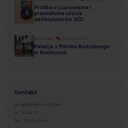
Prośba o szanowanie i
prawidłowe użycie
defibrylatorów AED
Artur Ruka
Comment off
Relacja z Pikniku Rodzinnego
w Suchowoli
Kontakt
Urząd Gminy w Rząśni
ul. 1 Maja 37
98 – 332 Rząśnia