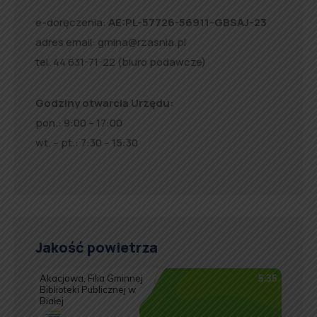
e-doręczenia:
AE:PL-57726-56911-GBSAJ-23
adres email:
gmina@rzasnia.pl
tel. 44 631-71-22 (biuro podawcze)
Godziny otwarcia Urzędu:
pon.: 9:00 – 17:00
wt. – pt.: 7:30 – 15:30
Jakość powietrza