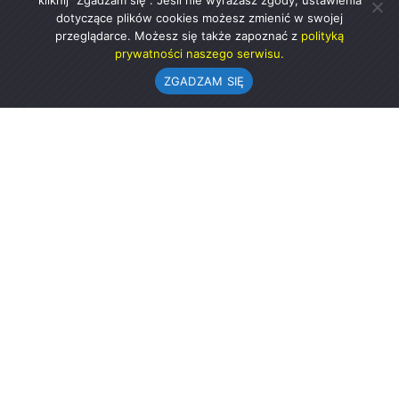
kliknij "Zgadzam się". Jeśli nie wyrażasz zgody, ustawienia
dotyczące plików cookies możesz zmienić w swojej
przeglądarce. Możesz się także zapoznać z
polityką
prywatności naszego serwisu.
ZGADZAM SIĘ
Urząd Gminy w Rząśni
ul. 1 Maja 37
98-332 Rząśnia
AE:PL-57726-56911-GBSAJ-23 (e-doręczenia)
gmina@rzasnia.pl
44 631-71-22 (biuro podawcze)
Godziny otwarcia Urzędu:
pon.: 9.00-17.00