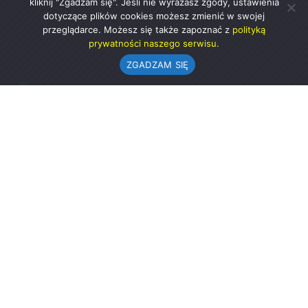
kliknij "Zgadzam się". Jeśli nie wyrażasz zgody, ustawienia
dotyczące plików cookies możesz zmienić w swojej
przeglądarce. Możesz się także zapoznać z
polityką
prywatności naszego serwisu.
ZGADZAM SIĘ
Urząd Gminy w Rząśni
ul. 1 Maja 37
98-332 Rząśnia
AE:PL-57726-56911-GBSAJ-23 (e-doręczenia)
gmina@rzasnia.pl
44 631-71-22 (biuro podawcze)
Godziny otwarcia Urzędu:
pon.: 9.00-17.00