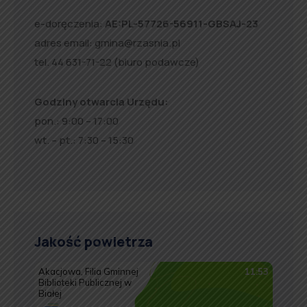
e-doręczenia:
AE:PL-57726-56911-GBSAJ-23
adres email:
gmina@rzasnia.pl
tel. 44 631-71-22 (biuro podawcze)
Godziny otwarcia Urzędu:
pon.: 9:00 – 17:00
wt. – pt.: 7:30 – 15:30
Jakość powietrza