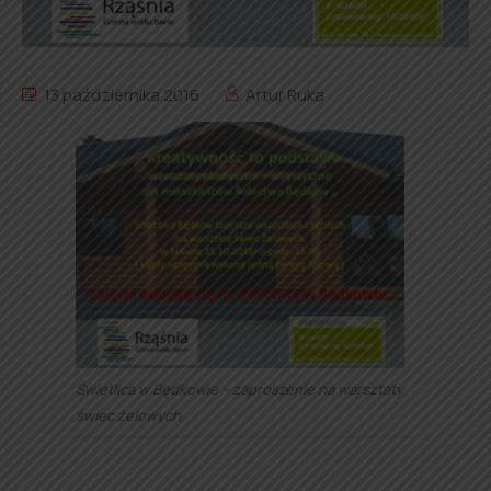
13 października 2016
Artur Ruka
Świetlica w Będkowie – zaproszenie na warsztaty
świec żelowych