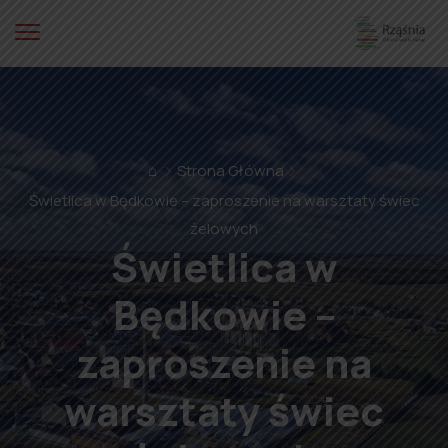
⌂
Strona Główna
Świetlica w Będkowie – zaproszenie na warsztaty świec
żelowych
Świetlica w
Będkowie –
zaproszenie na
warsztaty świec