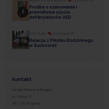
Agnieszka Wiśniewska
Comment off
Prośba o szanowanie i
prawidłowe użycie
defibrylatorów AED
Artur Ruka
Comment off
Relacja z Pikniku Rodzinnego
w Suchowoli
Kontakt
Urząd Gminy w Rząśni
ul. 1 Maja 37
98 – 332 Rząśnia