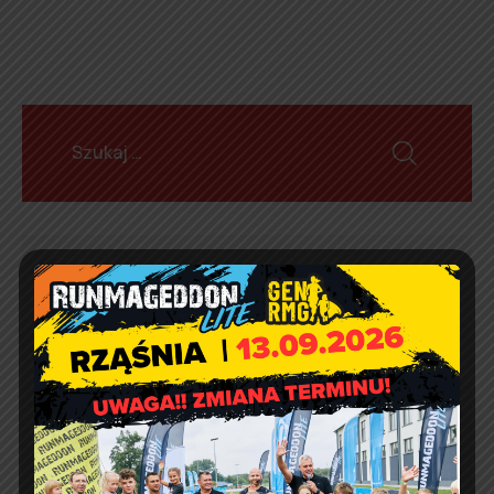
Aktualności
Artur Ruka
Comment off
Informacja o wydawaniu
żywności w ramach Programu
Fundusze Europejskie na
Pomoc Żywnościową