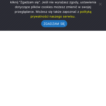
kliknij "Zgadzam się". Jeśli nie wyrażasz zgody, ustawienia
dotyczące plików cookies możesz zmienić w swojej
przeglądarce. Możesz się także zapoznać z
polityką
prywatności naszego serwisu.
ZGADZAM SIĘ
Urząd Gminy w Rząśni
ul. 1 Maja 37
98-332 Rząśnia
AE:PL-57726-56911-GBSAJ-23 (e-doręczenia)
gmina@rzasnia.pl
44 631-71-22 (biuro podawcze)
Godziny otwarcia Urzędu:
pon.: 9.00-17.00