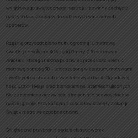
wyjątkowego świątecznego nastroju i powinny zachęcić
naszych Mieszkańców do rodzinnych wieczornych
spacerów.
Rząśnię przyozdobiono m. in. ogromną 10 metrową
świetlną choinką obok Urzędu Gminy, 2,5 metrowym
Aniołem, którego można podziwiać przed kościołem, 4
metrową bombką 3D – umieszczoną w centrum, motywami
świetlnymi na słupach oświetleniowych na ul. Ogrodowej,
Kościuszki i 1 Maja oraz bombkami na latarniach ulicznych.
Nie zapomniano oczywiście o innych miejscowościach w
naszej gminie. Przy każdym z kościołów stanęły z okazji
Świąt 4 metrowe ozdobne choinki.
Świąteczne przybranie będzie cieszyć wzrok