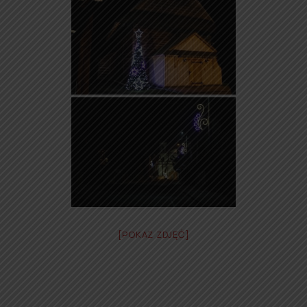
[POKAZ ZDJĘĆ]