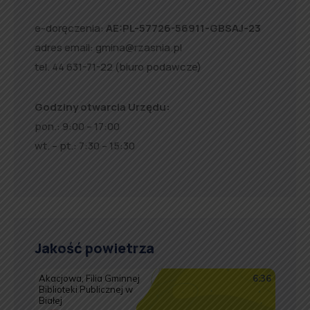
e-doręczenia:
AE:PL-57726-56911-GBSAJ-23
adres email:
gmina@rzasnia.pl
tel. 44 631-71-22 (biuro podawcze)
Godziny otwarcia Urzędu:
pon.: 9:00 – 17:00
wt. – pt.: 7:30 – 15:30
Jakość powietrza