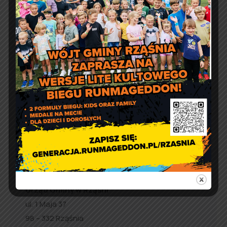
Artur Ruka
Comment off
Zmieniamy termin
Runmageddon LITE!
Artur Ruka
Comment off
Filmowe Lato z Gminą Rząśnia.
Co obejrzeć?
Kontakt
Urząd Gminy w Rząśni
ul. 1 Maja 37
98 – 332 Rząśnia