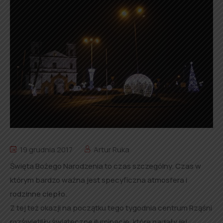
19 grudnia 2017
Artur Ruka
Święta Bożego Narodzenia to czas szczególny. Czas w
którym bardzo ważna jest specyficzna atmosfera i
rodzinne ciepło.
Z tej też okazji na początku tego tygodnia centrum Rząśni
rozświetliły świąteczne iluminacje, które nadały jej