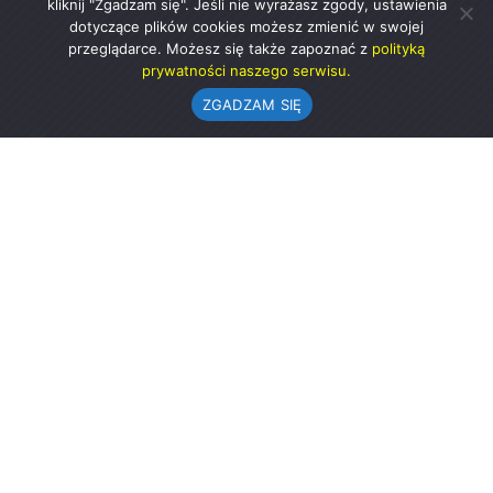
kliknij "Zgadzam się". Jeśli nie wyrażasz zgody, ustawienia
dotyczące plików cookies możesz zmienić w swojej
przeglądarce. Możesz się także zapoznać z
polityką
prywatności naszego serwisu.
ZGADZAM SIĘ
Urząd Gminy w Rząśni
ul. 1 Maja 37
98-332 Rząśnia
AE:PL-57726-56911-GBSAJ-23 (e-doręczenia)
gmina@rzasnia.pl
44 631-71-22 (biuro podawcze)
Godziny otwarcia Urzędu:
pon.: 9.00-17.00