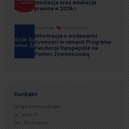
mediacja oraz edukacja
prawna w 2026 r.
Artur Ruka
Comment off
Informacja o wydawaniu
żywności w ramach Programu
Fundusze Europejskie na
Pomoc Żywnościową
Kontakt
Urząd Gminy w Rząśni
ul. 1 Maja 37
98 – 332 Rząśnia