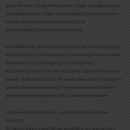
gwar i śmiech. Tego dnia właśnie, dzięki zaangażowaniu
Pań bibliotekarek, dzieci z pobliskiego Zespołu Szkolno-
Przedszkolnego mogły uczestniczyć w
przedświątecznym pieczeniu ciastek.
Mury Biblioteki zamieniły się na ten czas w miejsce gdzie
wrzała praca, a nasi milusińscy własnoręcznie wyciskali
pierniki w różnych świątecznych kształtach.
Rozchodzący się podczas pieczenia zapach zniewalał i
mówił, że Święta tuż, tuż. Po upieczeniu dzieci ozdabiały
pierniczki według własnej inwencji kolorowym lukrem i
posypywały różnego kształtu i faktury posypkami.
Zabawa była doskonała, a wypieki nie miały sobie
równych.
W naszej tradycji pierniki są nieodłącznym elementem