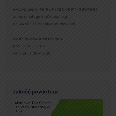
e-doręczenia:
AE:PL-57726-56911-GBSAJ-23
adres email:
gmina@rzasnia.pl
tel. 44 631-71-22 (biuro podawcze)
Godziny otwarcia Urzędu:
pon.: 9:00 – 17:00
wt. – pt.: 7:30 – 15:30
Jakość powietrza