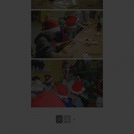
1
2
►