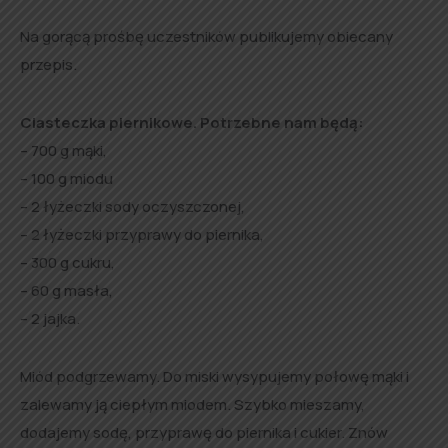
Na gorącą prośbę uczestników publikujemy obiecany
przepis.
Ciasteczka piernikowe. Potrzebne nam będą:
– 700 g mąki,
– 100 g miodu
– 2 łyżeczki sody oczyszczonej,
– 2 łyżeczki przyprawy do piernika,
– 300 g cukru,
– 60 g masła,
– 2 jajka.
Miód podgrzewamy. Do miski wysypujemy połowę mąki i
zalewamy ją ciepłym miodem. Szybko mieszamy,
dodajemy sodę, przyprawę do piernika i cukier. Znów