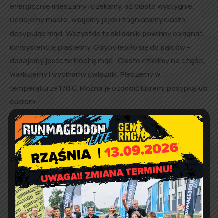
energicznie mieszamy i czekamy, aż ciasto wystygnie.
Dodajemy masło, wbijamy jajko i zagniatamy ciasto,
dosypując mąki. Wszystkie te składniki powinny osiągnąć
konsystencję plasteliny. Gdyby lepiło się do palców –
dodajemy jeszcze trochę mąki . Ciasto dzielimy na części,
wałkujemy i wycinamy gwiazdki. Pieczemy w
temperaturze 170 C. Można je ozdobić lukrem, posypką lub
cukrem.
Źródło:
Gminna Biblioteka Publiczna w Rząśni
.