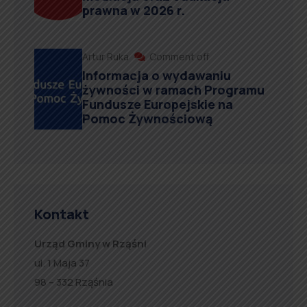
prawna w 2026 r.
Artur Ruka
Comment off
Informacja o wydawaniu
żywności w ramach Programu
Fundusze Europejskie na
Pomoc Żywnościową
Kontakt
Urząd Gminy w Rząśni
ul. 1 Maja 37
98 – 332 Rząśnia