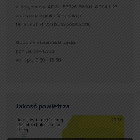
e-doręczenia:
AE:PL-57726-56911-GBSAJ-23
adres email:
gmina@rzasnia.pl
tel. 44 631-71-22 (biuro podawcze)
Godziny otwarcia Urzędu:
pon.: 9:00 – 17:00
wt. – pt.: 7:30 – 15:30
Jakość powietrza