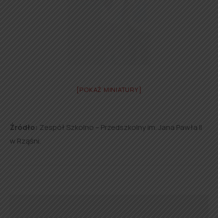
[POKAŻ MINIATURY]
Źródło:
Zespół Szkolno – Przedszkolny im. Jana Pawła II
w Rząśni.