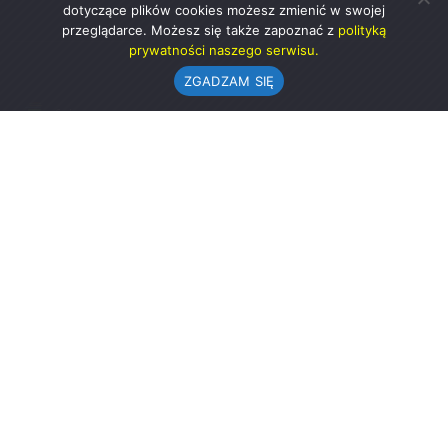
dotyczące plików cookies możesz zmienić w swojej
przeglądarce. Możesz się także zapoznać z
polityką
prywatności naszego serwisu.
ZGADZAM SIĘ
Urząd Gminy w Rząśni
ul. 1 Maja 37
98-332 Rząśnia
AE:PL-57726-56911-GBSAJ-23 (e-doręczenia)
gmina@rzasnia.pl
44 631-71-22 (biuro podawcze)
Godziny otwarcia Urzędu:
pon.: 9.00-17.00
wt.-pt.: 7.30-15.30