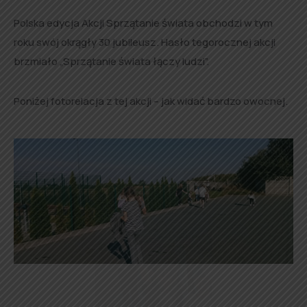
Polska edycja Akcji Sprzątanie świata obchodzi w tym
roku swój okrągły 30 jubileusz. Hasło tegorocznej akcji
brzmiało „Sprzątanie świata łączy ludzi”.
Poniżej fotorelacja z tej akcji – jak widać bardzo owocnej.