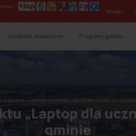
nia.pl
Urząd
Fundusze zewnętrzne
Programy gminne
ona Główna
Laptopy z projektu „Laptop dla ucznia” już w nasz
ktu „Laptop dla uczn
gminie