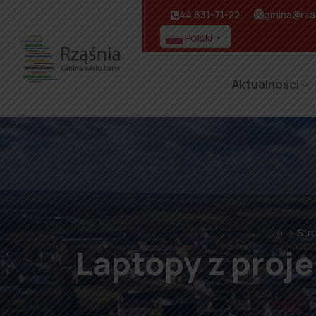
44 631-71-22
gmina@rzas
Polski
▼
Aktualności
⌂
Str
Laptopy z proje