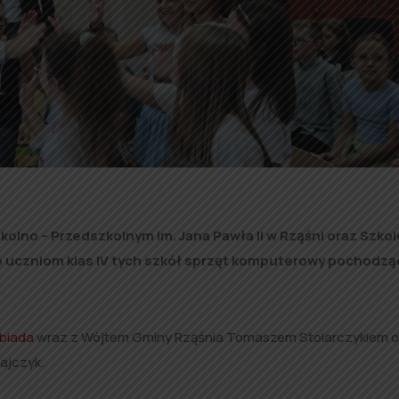
kolno – Przedszkolnym im. Jana Pawła II w Rząśni oraz Szkol
o uczniom klas IV tych szkół sprzęt komputerowy pochodzą
ebiada
wraz z Wójtem Gminy Rząśnia Tomaszem Stolarczykiem o
ajczyk.