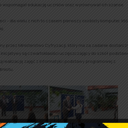
rze wspomagał edukację uczniów oraz wyrównywał ich szanse
 – dla wielu z nich to czasem pierwszy osobisty komputer, kt
ki.
any przez Ministerstwo Cyfryzacji, który ma za zadanie dostarcz
 inicjatywy są czwartoklasiści uczęszczający do szkół podsta
ą realizację zajęć z informatyki i podstawy programowej z
dmiotu.