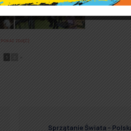
[POKAZ ZDJĘĆ]
1
2
►
Sprzątanie Świata – Polsk