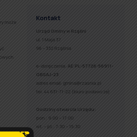
Kontakt
óry może
Urząd Gminy w Rząśni
ul. 1 Maja 37
98 – 332 Rząśnia
yć
wowych
e-doręczenia:
AE:PL-57726-56911-
GBSAJ-23
adres email:
gmina@rzasnia.pl
tel. 44 631-71-22 (biuro podawcze)
Godziny otwarcia Urzędu:
pon.: 9:00 – 17:00
wt. – pt.: 7:30 – 15:30