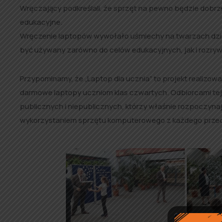
Wręczający podkreślali, że sprzęt na pewno będzie dob
edukacyjne.
Wręczenie laptopów wywołało uśmiechy na twarzach dzieci
być używany zarówno do celów edukacyjnych, jak i rozryw
Przypominamy, że „Laptop dla ucznia” to projekt realizow
darmowe laptopy uczniom klas czwartych. Odbiorcami tej
publicznych i niepublicznych, którzy właśnie rozpoczynaj
wykorzystaniem sprzętu komputerowego z każdego prze