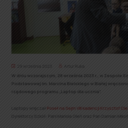
29 września 2023
Artur Ruka
W dniu wczorajszym, 28 września 2023 r., w Zespole Sz
Podstawowej im. Marcina Bielskiego w Białej wręczon
rządowego programu „Laptop dla ucznia”.
Laptopy wręczał
Poseł na Sejm VIII kadencji Krzysztof Ci
Dyrektorzy Szkół: Pani Mariola Gleń oraz Pan Damian Mikoł