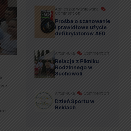
Agnieszka Wiśniewska
Comment off
Prośba o szanowanie
i prawidłowe użycie
defibrylatorów AED
Artur Ruka
Comment off
Relacja z Pikniku
Rodzinnego w
Suchowoli
e
cy z
Artur Ruka
Comment off
Dzień Sportu w
Reklach
raz