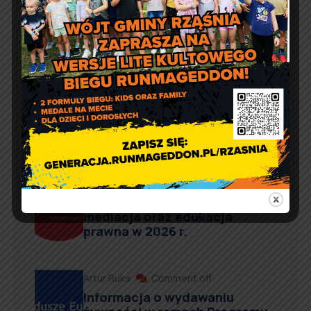
Aktualności
Artur Ruka
Comment off
Dzień Sportu w Reklach
Artur Ruka
Comment off
Nieodpłatna pomoc prawna,
poradnictwo obywatelskie,
mediacja oraz edukacja
prawna w 2026 r.
Artur Ruka
Comment off
Informacja o wydawaniu