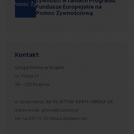
żywności w ramach Programu
Fundusze Europejskie na
Pomoc Żywnościową
Kontakt
Urząd Gminy w Rząśni
ul. 1 Maja 37
98 – 332 Rząśnia
e-doręczenia:
AE:PL-57726-56911-GBSAJ-23
adres email:
gmina@rzasnia.pl
tel. 44 631-71-22 (biuro podawcze)