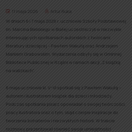
11 maja 2026
Artur Ruka
W dniach 6 i 7 maja 2026 r. uczniowie Szkoły Podstawowej
im. Marcina Bielskiego w Białej uczestniczyli w niezwykle
interesujących spotkaniach autorskich z twórcami
literatury dziecięcej – Pawłem Wakułą oraz Andrzejem
Markiem Grabowskim. Wydarzenia odbyły się w Gminnej
Bibliotece Publicznej w Rząśni w ramach akcji „Z książką
na walizkach”.
6 maja uczniowie kl. V–VI spotkali się z Pawłem Wakułą –
autorem i ilustratorem książek dla dzieci i młodzieży.
Podczas spotkania pisarz opowiadał o swojej twórczości,
pracy ilustratora oraz o tym, skąd czerpie inspiracje do
tworzenia bohaterów i niezwykłych historii. W trakcie
rozmowy prezentował również swoje umiejętności