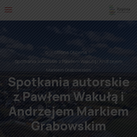
⌂
Strona Główna
Spotkania autorskie z Pawłem Wakułą i Andrzejem
Markiem Grabowskim
Spotkania autorskie
z Pawłem Wakułą i
Andrzejem Markiem
Grabowskim