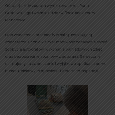
Górskiej z kl. IV została wyróżniona przez Pana
Grabowskiego i weźmie udział w finale konkursu w
Nieborowie.
Oba wydarzenia przebiegły w miłej i inspirującej
atmosferze. Uczniowie mieli możliwość zadawania pytań,
zdobycia autografów, wykonania pamiątkowych zdjęć
oraz bezpośredniej rozmowy z autorami. Serdecznie
dziękujemy za zaproszenie i wyjątkowe spotkania pełne
humoru, ciekawych opowieści i literackich inspiracji!