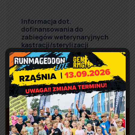
Informacja dot.
dofinansowania do
zabiegów weterynaryjnych
kastracji/sterylizacji
psa/kota