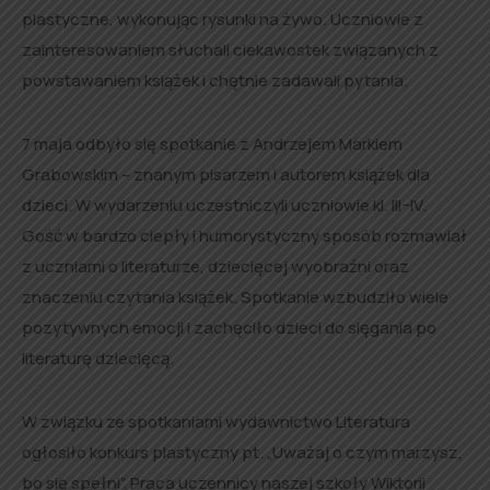
plastyczne, wykonując rysunki na żywo. Uczniowie z
zainteresowaniem słuchali ciekawostek związanych z
powstawaniem książek i chętnie zadawali pytania.
7 maja odbyło się spotkanie z Andrzejem Markiem
Grabowskim – znanym pisarzem i autorem książek dla
dzieci. W wydarzeniu uczestniczyli uczniowie kl. III–IV.
Gość w bardzo ciepły i humorystyczny sposób rozmawiał
z uczniami o literaturze, dziecięcej wyobraźni oraz
znaczeniu czytania książek. Spotkanie wzbudziło wiele
pozytywnych emocji i zachęciło dzieci do sięgania po
literaturę dziecięcą.
W związku ze spotkaniami wydawnictwo Literatura
ogłosiło konkurs plastyczny pt. „Uważaj o czym marzysz,
bo się spełni”. Praca uczennicy naszej szkoły Wiktorii