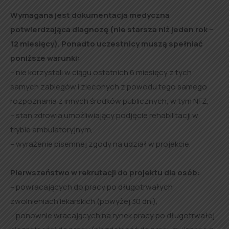
Wymagana jest dokumentacja medyczna
potwierdzająca diagnozę (nie starsza niż jeden rok –
12 miesięcy). Ponadto uczestnicy muszą spełniać
poniższe warunki:
– nie korzystali w ciągu ostatnich 6 miesięcy z tych
samych zabiegów i zleconych z powodu tego samego
rozpoznania z innych środków publicznych, w tym NFZ,
– stan zdrowia umożliwiający podjęcie rehabilitacji w
trybie ambulatoryjnym,
– wyrażenie pisemnej zgody na udział w projekcie.
Pierwszeństwo w rekrutacji do projektu dla osób:
– powracających do pracy po długotrwałych
zwolnieniach lekarskich (powyżej 30 dni),
– ponownie wracających na rynek pracy po długotrwałej