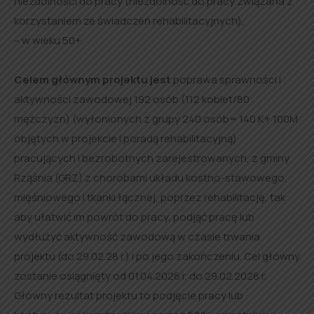
niezdolności do pracy (niezdolność do pracy związana z
korzystaniem ze świadczeń rehabilitacyjnych),
– w wieku 50+.
Celem głównym projektu jest
poprawa sprawności i
aktywności zawodowej 192 osób (112 kobiet/80
mężczyzn) (wyłonionych z grupy 240 osób= 140 K+ 100M
objętych w projekcie I poradą rehabilitacyjną)
pracujących i bezrobotnych zarejestrowanych, z gminy
Rząśnia (GRZ) z chorobami układu kostno-stawowego,
mięśniowego i tkanki łącznej, poprzez rehabilitację, tak
aby ułatwić im powrót do pracy, podjąć pracę lub
wydłużyć aktywność zawodową w czasie trwania
projektu (do 29.02.28 r.) i po jego zakończeniu. Cel główny
zostanie osiągnięty od 01.04.2026 r. do 29.02.2028 r.
Główny rezultat projektu to podjęcie pracy lub