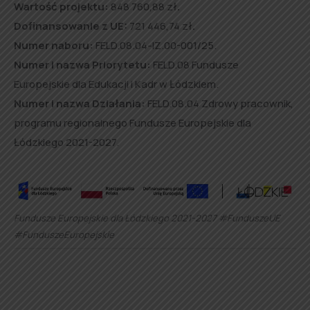
Wartość projektu:
848 760,88 zł
.
Dofinansowanie z UE:
721 446,74 zł
.
Numer naboru:
FELD.08.04-IZ.00-001/25.
Numer i nazwa Priorytetu:
FELD.08 Fundusze
Europejskie dla Edukacji i Kadr w Łódzkiem.
Numer i nazwa Działania:
FELD.08.04 Zdrowy pracownik,
programu regionalnego Fundusze Europejskie dla
Łódzkiego 2021-2027.
Fundusze Europejskie dla Łódzkiego 2021-2027 #FunduszeUE
#FunduszeEuropejskie