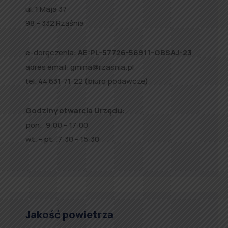
ul. 1 Maja 37
98 – 332 Rząśnia
e-doręczenia:
AE:PL-57726-56911-GBSAJ-23
adres email:
gmina@rzasnia.pl
tel. 44 631-71-22 (biuro podawcze)
Godziny otwarcia Urzędu:
pon.: 9:00 – 17:00
wt. – pt.: 7:30 – 15:30
Jakość powietrza