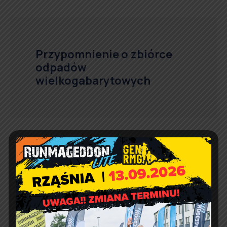
Przypomnienie o zbiórce
odpadów
wielkogabarytowych
Spotkania autorskie z
Pawłem Wakułą i Andrzejem
Markiem Grabowskim