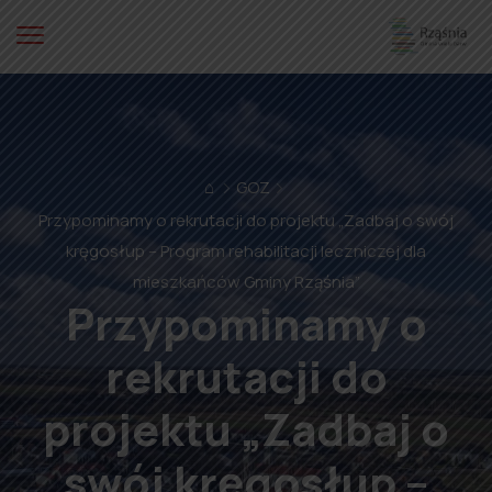
⌂
GOZ
Przypominamy o rekrutacji do projektu „Zadbaj o swój
kręgosłup – Program rehabilitacji leczniczej dla
mieszkańców Gminy Rząśnia”
Przypominamy o
rekrutacji do
projektu „Zadbaj o
swój kręgosłup –