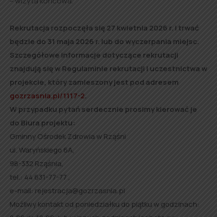
– wizyta końcowa.
Rekrutacja rozpoczęła się 27 kwietnia 2026 r. i trwać
będzie do 31 maja 2026 r. lub do wyczerpania miejsc.
Szczegółowe informacje dotyczące rekrutacji
znajdują się w Regulaminie rekrutacji i uczestnictwa w
projekcie, który zamieszony jest pod adresem
gozrzasnia.pl/1117-2
.
W przypadku pytań serdecznie prosimy kierować je
do Biura projektu:
Gminny Ośrodek Zdrowia w Rząśni
ul. Waryńskiego 6A,
98-332 Rząśnia,
tel.: 44 631-77-77 ,
e-mail: rejestracja@gozrzasnia.pl
Możliwy kontakt od poniedziałku do piątku w godzinach: