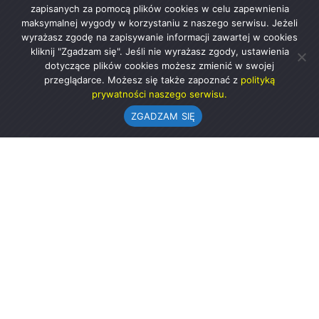
zapisanych za pomocą plików cookies w celu zapewnienia
maksymalnej wygody w korzystaniu z naszego serwisu. Jeżeli
wyrażasz zgodę na zapisywanie informacji zawartej w cookies
kliknij "Zgadzam się". Jeśli nie wyrażasz zgody, ustawienia
dotyczące plików cookies możesz zmienić w swojej
przeglądarce. Możesz się także zapoznać z
polityką
prywatności naszego serwisu.
ZGADZAM SIĘ
Urząd Gminy w Rząśni
ul. 1 Maja 37
98-332 Rząśnia
AE:PL-57726-56911-GBSAJ-23 (e-doręczenia)
gmina@rzasnia.pl
44 631-71-22 (biuro podawcze)