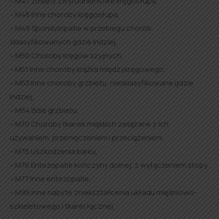
– M47 Zmiany zwyrodnieniowe kręgosłupa,
– M48 Inne choroby kręgosłupa,
– M49 Spondylopatie w przebiegu chorób
sklasyfikowanych gdzie indziej,
– M50 Choroby kręgów szyjnych,
– M51 Inne choroby krążka międzykręgowego,
– M53 Inne choroby grzbietu, niesklasyfikowane gdzie
indziej,
– M54 Bóle grzbietu,
– M70 Choroby tkanek miękkich związane z ich
używaniem, przemęczeniem i przeciążeniem,
– M75 Uszkodzenia barku,
– M76 Entezopatie kończyny dolnej, z wyłączeniem stopy,
– M77 Inne entezopatie,
– M95 Inne nabyte zniekształcenia układu mięśniowo-
szkieletowego i tkanki łącznej.