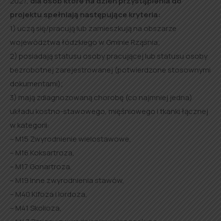
2027,
dla osób które na dzień przystąpienia do
projektu spełniają następujące kryteria:
1) uczą się/pracują lub zamieszkują na obszarze
województwa łódzkiego w Gminie Rząśnia;
2) posiadają statusu osoby pracującej lub statusu osoby
bezrobotnej zarejestrowanej (potwierdzone stosownymi
dokumentami);
3) mają zdiagnozowaną chorobę (co najmniej jedna)
układu kostno-stawowego, mięśniowego i tkanki łącznej
w kategorii:
– M15 Zwyrodnienie wielostawowe,
– M16 Koksartroza,
– M17 Gonartroza,
– M19 Inne zwyrodnienia stawów,
– M40 Kifoza i lordoza,
– M41 Skolioza,