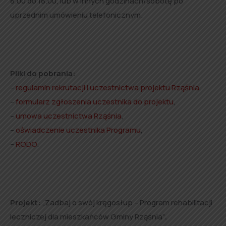
8.00 do 18.00, lub w innych godzinach/sobotę po
uprzednim umówieniu telefonicznym.
Pliki do pobrania:
–
regulamin rekrutacji i uczestnictwa projektu Rząśnia
,
–
formularz zgłoszenia uczestnika do projektu
,
–
umowa uczestnictwa Rząśnia
,
–
oświadczenie uczestnika Programu
,
–
RODO
.
Projekt:
„Zadbaj o swój kręgosłup – Program rehabilitacji
leczniczej dla mieszkańców Gminy Rząśnia”
.