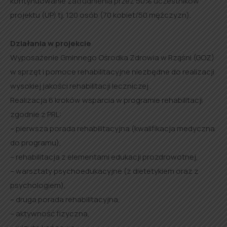
kontynuowanie zatrudnienia przez 50% uczestników
projektu (UP) tj. 120 osób (70 kobiet/50 mężczyzn).
Działania w projekcie
Wyposażenie Gminnego Ośrodka Zdrowia w Rząśni (GOZ)
w sprzęt i pomoce rehabilitacyjne niezbędne do realizacji
wysokiej jakości rehabilitacji leczniczej .
Realizacja 6 kroków wsparcia w programie rehabilitacji
zgodnie z PRL:
– pierwsza porada rehabilitacyjna (kwalifikacja medyczna
do programu),
– rehabilitacja z elementami edukacji prozdrowotnej,
– warsztaty psychoedukacyjne (z dietetykiem oraz z
psychologiem),
– druga porada rehabilitacyjna,
– aktywność fizyczna,