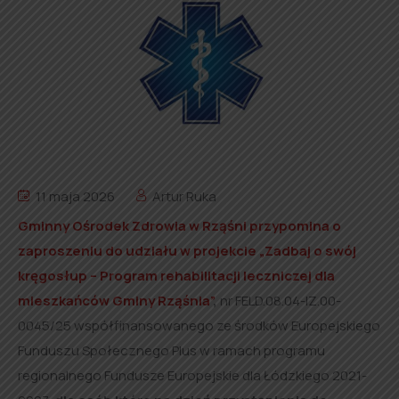
11 maja 2026
Artur Ruka
Gminny Ośrodek Zdrowia w Rząśni przypomina o
zaproszeniu do udziału w projekcie „Zadbaj o swój
kręgosłup – Program rehabilitacji leczniczej dla
mieszkańców Gminy Rząśnia”
,
nr FELD.08.04-IZ.00-
0045/25 współfinansowanego ze środków Europejskiego
Funduszu Społecznego Plus w ramach programu
regionalnego Fundusze Europejskie dla Łódzkiego 2021-