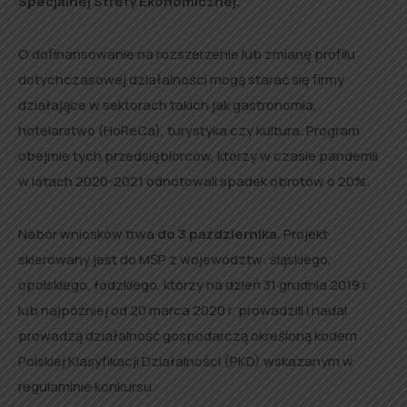
Specjalnej Strefy Ekonomicznej.
O dofinansowanie na rozszerzenie lub zmianę profilu
dotychczasowej działalności mogą starać się firmy
działające w sektorach takich jak gastronomia,
hotelarstwo (HoReCa), turystyka czy kultura. Program
obejmie tych przedsiębiorców, którzy w czasie pandemii
w latach 2020-2021 odnotowali spadek obrotów o 20%.
Nabór wniosków trwa
do 3 października
. Projekt
skierowany jest do MŚP z województw: śląskiego,
opolskiego, łódzkiego, którzy na dzień 31 grudnia 2019 r.
lub najpóźniej od 20 marca 2020 r. prowadzili i nadal
prowadzą działalność gospodarczą określoną kodem
Polskiej Klasyfikacji Działalności (PKD) wskazanym w
regulaminie konkursu.