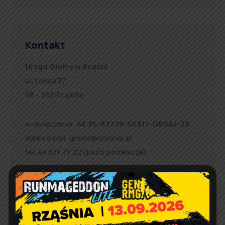
Kontakt
Urząd Gminy w Rząśni
ul. 1 Maja 37
98 – 332 Rząśnia
e-doręczenia:
AE:PL-57726-56911-GBSAJ-23
adres email:
gmina@rzasnia.pl
tel. 44 631-71-22 (biuro podawcze)
Godziny otwarcia Urzędu:
pon.: 9:00 – 17:00
wt. – pt.: 7:30 – 15:30