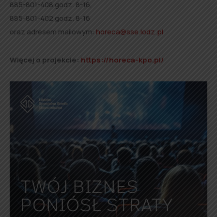
885-801-408 godz. 8-16,
885-801-402 godz. 8-16
oraz adresem mailowym:
horeca@sse.lodz.pl
Więcej o projekcie:
https://horeca-kpo.pl/