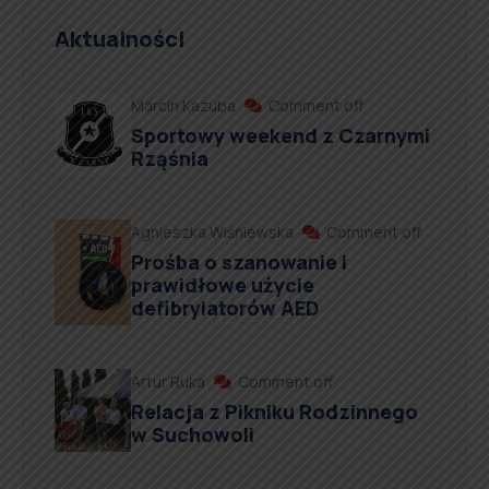
Aktualności
Marcin Kazuba
Comment off
Sportowy weekend z Czarnymi
Rząśnia
Agnieszka Wiśniewska
Comment off
Prośba o szanowanie i
prawidłowe użycie
defibrylatorów AED
Artur Ruka
Comment off
Relacja z Pikniku Rodzinnego
w Suchowoli