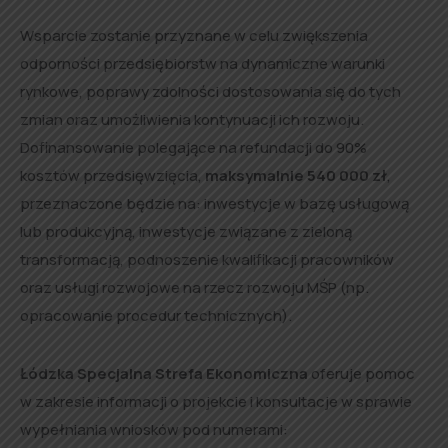
Wsparcie zostanie przyznane w celu zwiększenia
odporności przedsiębiorstw na dynamiczne warunki
rynkowe, poprawy zdolności dostosowania się do tych
zmian oraz umożliwienia kontynuacji ich rozwoju.
Dofinansowanie polegające na refundacji do 90%
kosztów przedsięwzięcia,
maksymalnie 540 000 zł
,
przeznaczone będzie na: inwestycje w bazę usługową
lub produkcyjną, inwestycje związane z zieloną
transformacją, podnoszenie kwalifikacji pracowników
oraz usługi rozwojowe na rzecz rozwoju MŚP (np.
opracowanie procedur technicznych).
Łódzka Specjalna Strefa Ekonomiczna
oferuje pomoc
w zakresie informacji o projekcie i konsultacje w sprawie
wypełniania wniosków pod numerami: