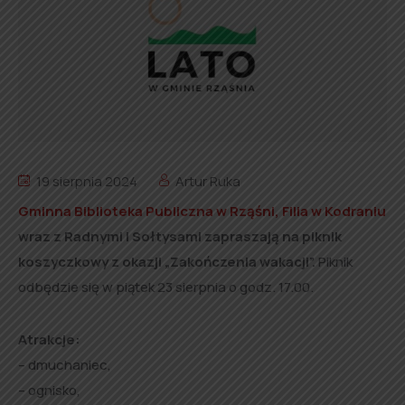
19 sierpnia 2024
Artur Ruka
Gminna Biblioteka Publiczna w Rząśni, Filia w Kodraniu
wraz z Radnymi i Sołtysami zapraszają na piknik
koszyczkowy z okazji „Zakończenia wakacji”.
Piknik
odbędzie się w piątek 23 sierpnia o godz. 17.00.
Atrakcje:
– dmuchaniec,
– ognisko,