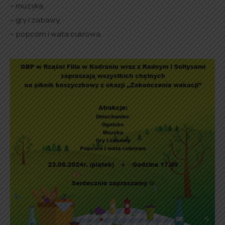
– muzyka,
– gry i zabawy,
– popcorn i wata cukrowa.