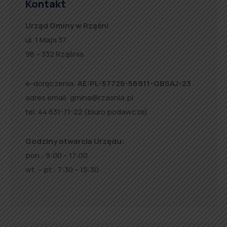
Kontakt
Urząd Gminy w Rząśni
ul. 1 Maja 37
98 – 332 Rząśnia
e-doręczenia:
AE:PL-57726-56911-GBSAJ-23
adres email:
gmina@rzasnia.pl
tel. 44 631-71-22 (biuro podawcze)
Godziny otwarcia Urzędu:
pon.: 9:00 – 17:00
wt. – pt.: 7:30 – 15:30