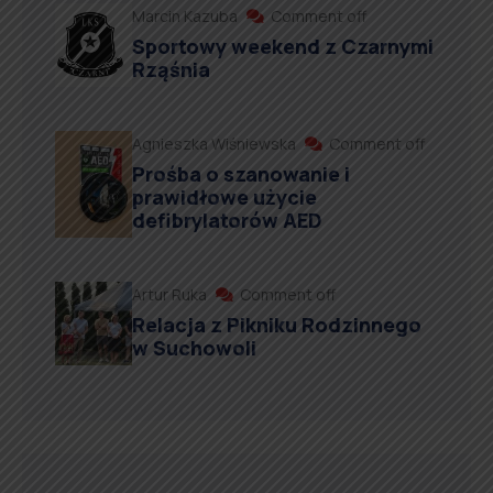
Marcin Kazuba
Comment off
Sportowy weekend z Czarnymi
Rząśnia
Agnieszka Wiśniewska
Comment off
Prośba o szanowanie i
prawidłowe użycie
defibrylatorów AED
Artur Ruka
Comment off
Relacja z Pikniku Rodzinnego
w Suchowoli