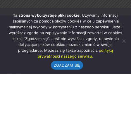
Ta strona wykorzystuje pliki cookie.
Używamy informacji
zapisanych za pomocą plików cookies w celu zapewnienia
maksymalnej wygody w korzystaniu z naszego serwisu. Jeżeli
wyrażasz zgodę na zapisywanie informacji zawartej w cookies
kliknij "Zgadzam się". Jeśli nie wyrażasz zgody, ustawienia
dotyczące plików cookies możesz zmienić w swojej
przeglądarce. Możesz się także zapoznać z
polityką
prywatności naszego serwisu.
ZGADZAM SIĘ
Urząd Gminy w Rząśni
ul. 1 Maja 37
98-332 Rząśnia
AE:PL-57726-56911-GBSAJ-23 (e-doręczenia)
gmina@rzasnia.pl