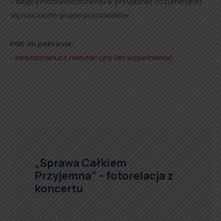
– dającą możliwość rozwoju w przyjaznej i rozumiejącej
się nawzajem grupie pracowników.
Pliki do pobrania:
–
kwestionariusz rekrutacyjny (do wypełnienia)
.
„Sprawa Całkiem
Przyjemna” – fotorelacja z
koncertu