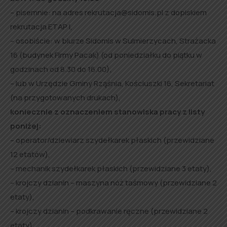
– pisemnie: na adres rekrutacja@sidomis.pl z dopiskiem
rekrutacja ETAP I,
– osobiście: w biurze Sidomis w Sulmierzycach, Strażacka
16 (budynek Firmy Pacak) (od poniedziałku do piątku w
godzinach od 8.30 do 16.00),
– lub w Urzędzie Gminy Rząśnia, Kościuszki 16, Sekretariat
(na przygotowanych drukach),
koniecznie z oznaczeniem stanowiska pracy z listy
poniżej:
– operator/dziewiarz szydełkarek płaskich (przewidziane
12 etatów),
– mechanik szydełkarek płaskich (przewidziane 3 etaty),
– krojczy dzianin – maszyna nóż taśmowy (przewidziane 2
etaty),
– krojczy dzianin – podkrawanie ręczne (przewidziane 2
etaty),