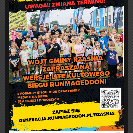
Kontakt
Urząd Gminy w Rząśni
ul. 1 Maja 37
98 – 332 Rząśnia
e-doręczenia:
AE:PL-57726-56911-GBSAJ-23
adres email:
gmina@rzasnia.pl
tel. 44 631-71-22 (biuro podawcze)
Godziny otwarcia Urzędu:
pon.: 9:00 – 17:00
wt. – pt.: 7:30 – 15:30