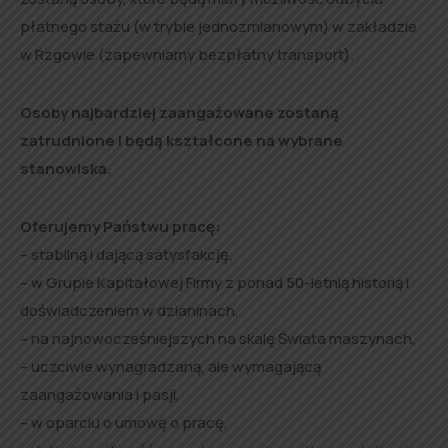
płatnego stażu (w trybie jednozmianowym) w zakładzie
w Rzgowie (zapewniamy bezpłatny transport).
Osoby najbardziej zaangażowane zostaną
zatrudnione i będą kształcone na wybrane
stanowiska.
Oferujemy Państwu pracę:
– stabilną i dającą satysfakcję,
– w Grupie Kapitałowej Firmy z ponad 50-letnią historią i
doświadczeniem w dzianinach,
– na najnowocześniejszych na skalę Świata maszynach,
– uczciwie wynagradzaną, ale wymagającą
zaangażowania i pasji,
– w oparciu o umowę o pracę,