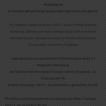
działającej
w Strefie Aktywizacji Gospodarczej Gminy Rząśnia.
W związku z planowaną w 2017 r. przez Firmę Sidomis
budową zakładu produkcyjnego dzianych wyrobów
technicznych i dystansowych w Strefie Aktywizacji
Gospodarczej Gminy Rząśnia
zapraszamy na spotkanie informacyjne wraz z I
etapem rekrutacji
do Sali Konferencyjnej Urzędu Gminy Rząśnia, ul.
Kościuszki 16
w dniu 9 lutego 2017 r. (czwartek) o godzinie 13.00.
Prosimy o potwierdzenie przybycia do dnia 7 lutego
2017 r. do godziny 15.00