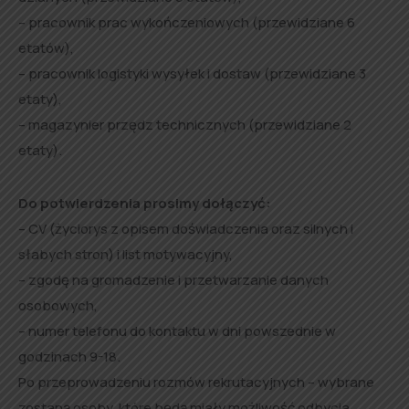
– pracownik prac wykończeniowych (przewidziane 6
etatów),
– pracownik logistyki wysyłek i dostaw (przewidziane 3
etaty),
– magazynier przędz technicznych (przewidziane 2
etaty).
Do potwierdzenia prosimy dołączyć:
– CV (życiorys z opisem doświadczenia oraz silnych i
słabych stron) i list motywacyjny,
– zgodę na gromadzenie i przetwarzanie danych
osobowych,
– numer telefonu do kontaktu w dni powszednie w
godzinach 9-18.
Po przeprowadzeniu rozmów rekrutacyjnych – wybrane
zostaną osoby, które będą miały możliwość odbycia