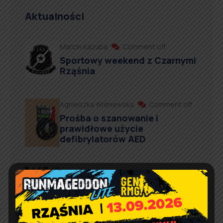
Aktualności
Marcin Kazuba
Comment off
Sportowy weekend z Czarnymi
Rząśnia
Agnieszka Wiśniewska
Comment off
Prośba o szanowanie i
prawidłowe użycie
defibrylatorów AED
Artur Ruka
Comment off
Relacja z Pikniku Rodzinnego
w Suchowoli