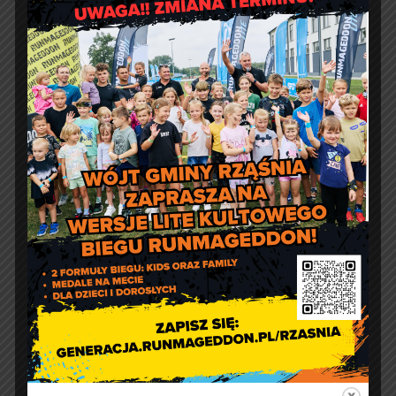
Kontakt
Urząd Gminy w Rząśni
ul. 1 Maja 37
98 – 332 Rząśnia
e-doręczenia:
AE:PL-57726-56911-GBSAJ-23
adres email:
gmina@rzasnia.pl
tel. 44 631-71-22 (biuro podawcze)
Godziny otwarcia Urzędu:
pon.: 9:00 – 17:00
wt. – pt.: 7:30 – 15:30