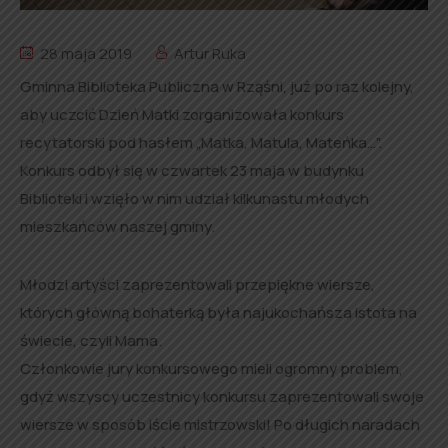
28 maja 2019
Artur Ruka
Gminna Biblioteka Publiczna w Rząśni, już po raz kolejny,
aby uczcić Dzień Matki zorganizowała konkurs
recytatorski pod hasłem „Matka, Matula, Mateńka…”.
Konkurs odbył się w czwartek 23 maja w budynku
Biblioteki i wzięło w nim udział kilkunastu młodych
mieszkańców naszej gminy.
Młodzi artyści zaprezentowali przepiękne wiersze,
których główną bohaterką była najukochańsza istota na
świecie, czyli Mama.
Członkowie jury konkursowego mieli ogromny problem,
gdyż wszyscy uczestnicy konkursu zaprezentowali swoje
wiersze w sposób iście mistrzowski! Po długich naradach