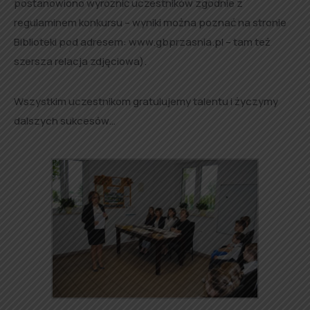
postanowiono wyróżnić uczestników zgodnie z
regulaminem konkursu – wyniki można poznać na stronie
Biblioteki pod adresem: www.gbprzasnia.pl – tam też
szersza relacja zdjęciowa).
Wszystkim uczestnikom gratulujemy talentu i życzymy
dalszych sukcesów…