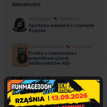
Aktualności
Marcin Kazuba
Comment off
Sportowy weekend z Czarnymi
Rząśnia
Agnieszka Wiśniewska
Comment off
Prośba o szanowanie i
prawidłowe użycie
defibrylatorów AED
Artur Ruka
Comment off
Relacja z Pikniku Rodzinnego
w Suchowoli