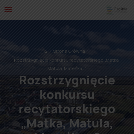
⌂
Strona Główna
Rozstrzygnięcie konkursu recytatorskiego „Matka,
Matula, Mateńka…”
Rozstrzygnięcie
konkursu
recytatorskiego
„Matka, Matula,