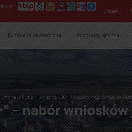
nia.pl
Urząd
Fundusze zewnętrzne
Programy gminne
Strona Główna
„Rodzina 500+” – nabór wniosków już od 1 lu
” – nabór wniosków j