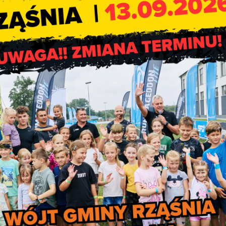
niosku, może zgłosić się po pomoc do ZUS –
łecznej Marlena Maląg.
 pierwszą wypłatę świadczenia do 30 czerwca 2022 r. W przypad
 wypłaty świadczenia 500 + nastąpi w maksymalnym czasie do 3
a wychowawczego przez ZUS odbywa się w formie elektroniczn
ła się w skrzynce odbiorczej na profilu PUE ZUS – także, gdy 
ktroniczną. Przyznane przez ZUS świadczenie wychowawcze nie
e w formie bezgotówkowej, na wskazane przez wnioskodawcę k