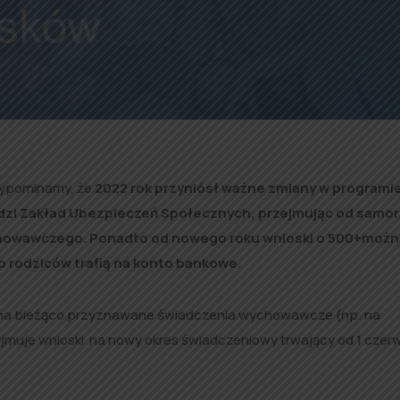
ypominamy, że
2022 rok przyniósł ważne zmiany w programi
adzi Zakład Ubezpieczeń Społecznych, przejmując od samo
chowawczego. Ponadto od nowego roku wnioski o 500+możn
o rodziców trafią na konto bankowe.
 na bieżąco przyznawane świadczenia wychowawcze (np. na
zyjmuje wnioski na nowy okres świadczeniowy trwający od 1 czer