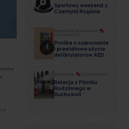
Sportowy weekend z
Czarnymi Rząśnia
Agnieszka Wiśniewska
Comment off
Prośba o szanowanie
i prawidłowe użycie
defibrylatorów AED
e
rządów
Artur Ruka
Comment off
a
Relacja z Pikniku
Rodzinnego w
Suchowoli
wca