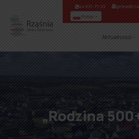
44 631-71-22
gmina@rzas
Polski
▼
Aktualności
⌂
„Rodzina 500+