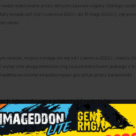
ą nadal realizowane przez dotychczasowe organy. Dlatego osoby
aty świadczeń (od 1 czerwca 2021 r. do 31 maja 2022 r.), nie pow
en okres.
 okresie, rozpoczynającym się od 1 czerwca 2022 r., należy z
ać wyłącznie drogą elektroniczną za pośrednictwem jednego z t
Emp@tia na stronie empatia.mpips.gov.pl lub przez bankowość
atach zdecydowana większość rodziców
e szybsze i wygodniejsze rozwiązanie.
odzicom. Od 1 stycznia br. wnioski o
ć tylko drogą elektroniczną. Każdy, kto