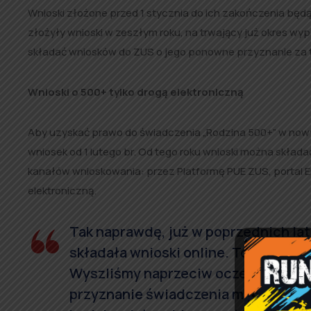
Wnioski złożone przed 1 stycznia do ich zakończenia będ
złożyły wnioski w zeszłym roku, na trwający już okres wypł
składać wniosków do ZUS o jego ponowne przyznanie za t
Wnioski o 500+ tylko drogą elektroniczną
Aby uzyskać prawo do świadczenia „Rodzina 500+” w nowym
wniosek od 1 lutego br. Od tego roku wnioski można skład
kanałów wnioskowania: przez Platformę PUE ZUS, portal 
elektroniczną.
Tak naprawdę, już w poprzednich l
składała wnioski online. To znaczni
Wyszliśmy naprzeciw oczekiwaniom r
przyznanie świadczenia można składa