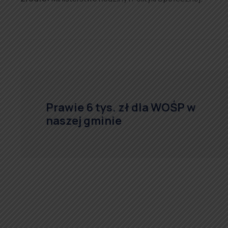
Prawie 6 tys. zł dla WOŚP w
naszej gminie