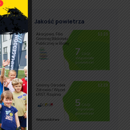
Jakość powietrza
ku
ej.
wniosek
onto