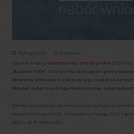
3 lutego 2022
Artur Ruka
Zgodnie z naszą
wiadomością z dnia 30 grudnia 2021 r.
prz
„Rodzina 500+”. Od stycznia obsługę programu prow
zbieranie wniosków w zakresie tego świadczenia wy
składać wyłącznie drogą elektroniczną, a pieniądze d
Zakład Ubezpieczeń Społecznych przyjmuje już wnioski
nowonarodzone dzieci). Natomiast od 1 lutego 2022 r. pr
2022 r. do 31 maja 2023 r.