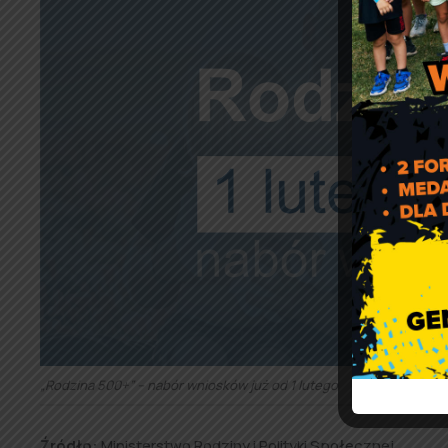
„Rodzina 500+” – nabór wniosków już od 1 lutego
Źródło:
Ministerstwo Rodziny i Polityki Społecznej.