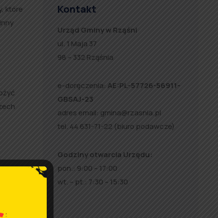
Kontakt
, które
inny
Urząd Gminy w Rząśni
ul. 1 Maja 37
98 – 332 Rząśnia
e-doręczenia:
AE:PL-57726-56911-
łożyć
GBSAJ-23
rzech
adres email:
gmina@rzasnia.pl
tel. 44 631-71-22 (biuro podawcze)
Godziny otwarcia Urzędu:
pon.: 9:00 – 17:00
wt. – pt.: 7:30 – 15:30