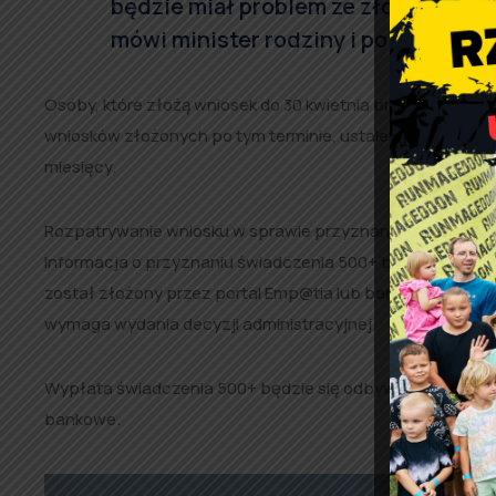
będzie miał problem ze złożeniem w
mówi minister rodziny i polityki spo
Osoby, które złożą wniosek do 30 kwietnia br., otrzymają
wniosków złożonych po tym terminie, ustalenie prawa do
miesięcy.
Rozpatrywanie wniosku w sprawie przyznania świadczeni
Informacja o przyznaniu świadczenia 500+ będzie znajdowa
został złożony przez portal Emp@tia lub bankowość ele
wymaga wydania decyzji administracyjnej.
Wypłata świadczenia 500+ będzie się odbywać wyłączni
bankowe.