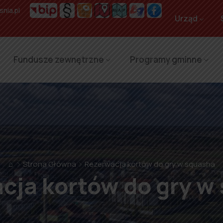
nia.pl
Urząd
Fundusze zewnętrzne
Programy gminne
⌂
Strona Główna
Rezerwacja kortów do gry w squasha
cja kortów do gry w