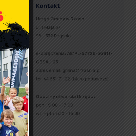
Kontakt
Urząd Gminy w Rząśni
ul. 1 Maja 37
to
98 – 332 Rząśnia
e-doręczenia:
AE:PL-57726-56911-
GBSAJ-23
ne z
adres email:
gmina@rzasnia.pl
ść.
tel. 44 631-71-22 (biuro podawcze)
oże jej
Godziny otwarcia Urzędu:
 Państwo
pon.: 9:00 – 17:00
erwacją
wt. – pt.: 7:30 – 15:30
obić na