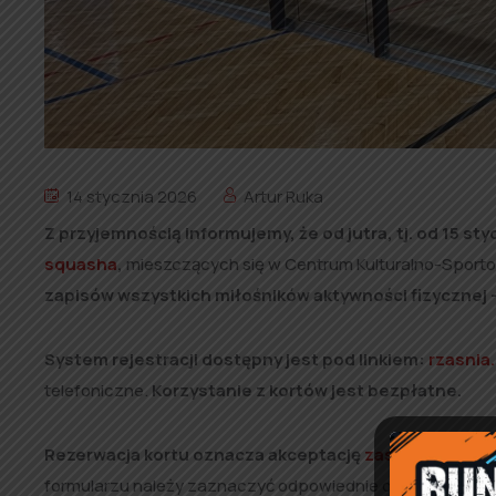
14 stycznia 2026
Artur Ruka
Z przyjemnością informujemy, że od jutra, tj. od 15 st
squasha
,
mieszczących się w Centrum Kulturalno-Sportow
zapisów wszystkich miłośników aktywności fizycznej 
System rejestracji dostępny jest pod linkiem:
rzasnia.
telefoniczne.
Korzystanie z kortów jest bezpłatne.
Rezerwacja kortu oznacza akceptację
zasad rezerwacj
formularzu należy zaznaczyć odpowiednie opcje).