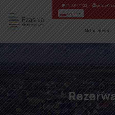
44 631-71-22
gmina@rzas
Polski
▼
Aktualności
Rezerwa