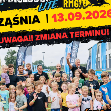
 efektem realizacji projektu pn. „Zakup wyposażenia hali
ąśni” współfinansowanego przez Samorząd Województwa
y w województwie łódzkim”.
Wartość zrealizowanej inwestycji 
00,00 zł co stanowi ok. 66% wartości. Wkład Gminy Rząśnia to
owe zaznaczono gwiazdką.
Prosimy o uważne, dokładne i zgod
am to zarządzanie obiektem i pozwoli zwiększyć jego dostępno
ut uwzględniając czas potrzebny na opuszczenie kortu
i m
 14 dniowym wyprzedzeniem. Po dokonaniu rezerwacji otrzymają
 treści będzie również znajdował się link do zarządzania rez
ę Państwo skorzystać z kortu prosimy użyć tej opcji (można to zr
 innym osobom.