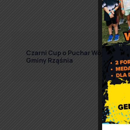
Czarni Cup o Puchar Wójta
Gminy Rząśnia