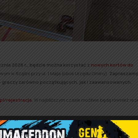
ycznia 2026 r., będzie można korzystać z
nowych kortów do
ym w Rząśni przy ul. 1 Maja (obok Urzędu Gminy).
Zapraszamy
– graczy zarówno początkujących, jak i zaawansowanych.
pl/rejestracja
.
W najbliższym czasie możliwe będą również rez
i i korzystania z kortów do squasha
oraz polityki prywatności