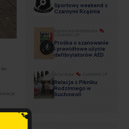
Sportowy weekend z
Czarnymi Rząśnia
Agnieszka Wiśniewska
Comment off
Prośba o szanowanie
i prawidłowe użycie
defibrylatorów AED
 do
Artur Ruka
Comment off
Relacja z Pikniku
Rodzinnego w
erwacje
Suchowoli
 (w