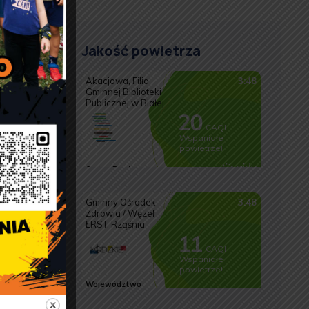
Jakość powietrza
o
?