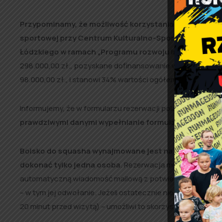
Przypominamy, że możliwość korzystania z kortów jest
sportowej przy Centrum Kulturalno-Sportowym w Rz
Łódzkiego w ramach „Programu rozwoju infrastruktur
298.000,00 zł., pozyskane dofinansowanie wyniosło 200.0
98.000,00 zł., i stanowi 34% wartości ogółem.
Informujemy, że w formularzu rezerwacji pola obowiązk
prawdziwymi danymi wypełnianie formularza.
Ułatwi n
Boisko do squasha wynajmowane jest na okres 60 min
dokonać tylko jedna osoba
. Rezerwacja możliwa jest z
automatyczną wiadomość mailową z potwierdzeniem. W jego
– w tym jej odwołanie. Jeżeli ostatecznie nie zdecydują si
20 minut przed wizytą) – umożliwi to skorzystanie z kortu