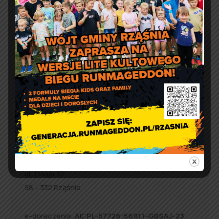
Artur Ruka
Comment off
Informacja o wydawaniu
żywności w ramach Programu
Fundusze Europejskie na
Pomoc Żywnościową
Kontakt
Urząd Gminy w Rząśni
ul. 1 Maja 37
98 – 332 Rząśnia
e-doręczenia:
AE:PL-57726-56911-GBSAJ-23