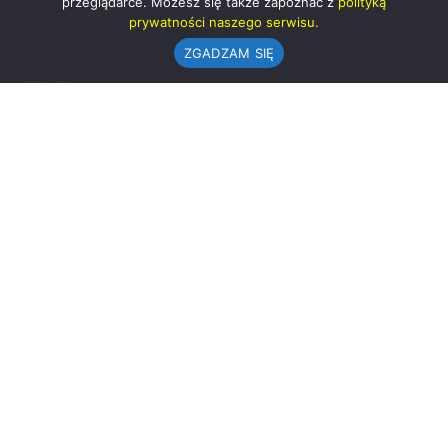
przeglądarce. Możesz się także zapoznać z
polityką
prywatności naszego serwisu.
ZGADZAM SIĘ
Urząd Gminy w Rząśni
ul. 1 Maja 37
98-332 Rząśnia
AE:PL-57726-56911-GBSAJ-23 (e-doręczenia)
gmina@rzasnia.pl
44 631-71-22 (biuro podawcze)
Godziny otwarcia Urzędu:
pon.: 9.00-17.00
wt.-pt.: 7.30-15.30