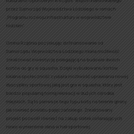
Kulturalno-Sportowym w Rząśni” współfinansowanego
przez Samorząd Województwa Łódzkiego w ramach
„Programu rozwoju infrastruktury w województwie
łódzkim”.
Gmina Rząśnia pozyskując dofinansowanie od
Samorządu Województwa Łódzkiego miała możliwość
zrealizować inwestycję polegającą na budowie dwóch
kortów do gry w squasha. Dzięki wybudowaniu kortów
lokalna społeczność zyskała możliwość uprawiania nowej
dyscypliny sportowej jaką jest gra w squasha, który jest
bardzo popularną formą rekreacji w dużych ośrodka
miejskich. Są to pierwsze tego typu korty na terenie gminy
jak również powiatu pajęczańskiego. Zrealizowany
projekt pozwolił również na zakup siatek osłaniających
nowo wymienione okna w hali sportowej.