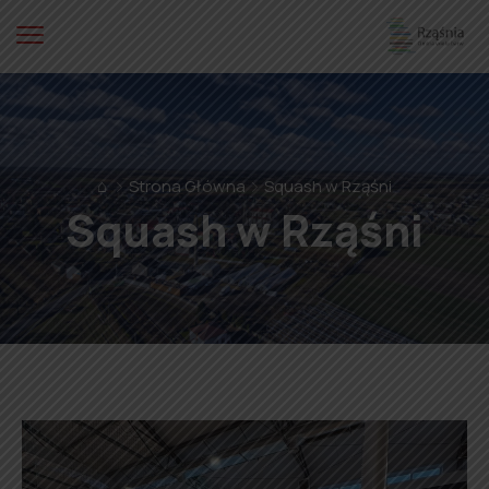
⌂
Strona Główna
Squash w Rząśni
Squash w Rząśni