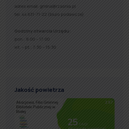
adres email:
gmina@rzasnia.pl
tel. 44 631-71-22 (biuro podawcze)
Godziny otwarcia Urzędu:
pon.: 9:00 – 17:00
wt. – pt.: 7:30 – 15:30
Jakość powietrza