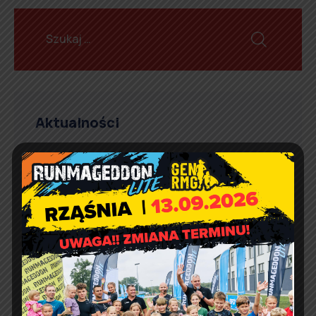
Aktualności
Artur Ruka
Comment off
Dzień Sportu w Reklach
Artur Ruka
Comment off
Nieodpłatna pomoc prawna,
poradnictwo obywatelskie,
mediacja oraz edukacja
prawna w 2026 r.