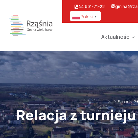
44 631-71-22
gmina@rzas
Polski
▼
Aktualności
⌂
Strona G
Relacja z turniej