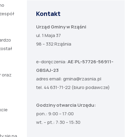
no
Kontakt
 zespół
Urząd Gminy w Rząśni
ul. 1 Maja 37
ardzo
98 – 332 Rząśnia
został
e-doręczenia:
AE:PL-57726-56911-
GBSAJ-23
r oraz
adres email:
gmina@rzasnia.pl
tel. 44 631-71-22 (biuro podawcze)
Godziny otwarcia Urzędu:
kcie
pon.: 9:00 – 17:00
wt. – pt.: 7:30 – 15:30
y się na