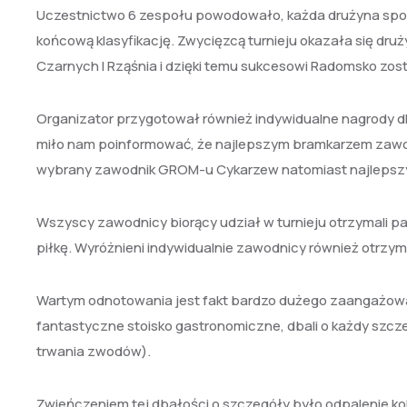
Uczestnictwo 6 zespołu powodowało, każda drużyna spotk
końcową klasyfikację. Zwycięzcą turnieju okazała się d
Czarnych I Rząśnia i dzięki temu sukcesowi Radomsko zost
Organizator przygotował również indywidualne nagrody d
miło nam poinformować, że najlepszym bramkarzem zawo
wybrany zawodnik GROM-u Cykarzew natomiast najlepsz
Wszyscy zawodnicy biorący udział w turnieju otrzymali 
piłkę. Wyróżnieni indywidualnie zawodnicy również otrzymal
Wartym odnotowania jest fakt bardzo dużego zaangażowa
fantastyczne stoisko gastronomiczne, dbali o każdy szcze
trwania zwodów).
Zwieńczeniem tej dbałości o szczegóły było odpalenie ko