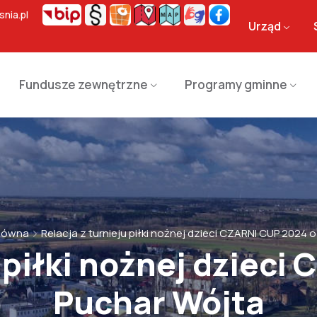
nia.pl
Urząd
Fundusze zewnętrzne
Programy gminne
łówna
Relacja z turnieju piłki nożnej dzieci CZARNI CUP 2024 
u piłki nożnej dzieci
Puchar Wójta