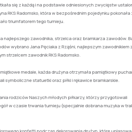
ała się z każdą i na podstawie odniesionych zwycięstw ustalo
rużyna RKS Radomsko, która w bezpośrednim pojedynku pokonała
ało triumfatorem tego turnieju.
la najlepszego zawodnika, strzelca oraz bramkarza zawodów. B
dów wybrano Jana Pęciaka z Rząśni, najlepszym zawodnikiem 
ym strzelcem zawodnik RKS Radomsko.
pamiątkowe medale, każda drużyna otrzymała pamiątkowy pucha
i symboliczne statuetki oraz piłki i rękawice bramkarskie.
nia rodziców Naszych młodych piłkarzy, którzy przygotowali
gół w czasie trwania turnieju (specjalnie dobrana muzyka w tra
lorowego konfetti podczas dekorowania drużyn, które uplasował