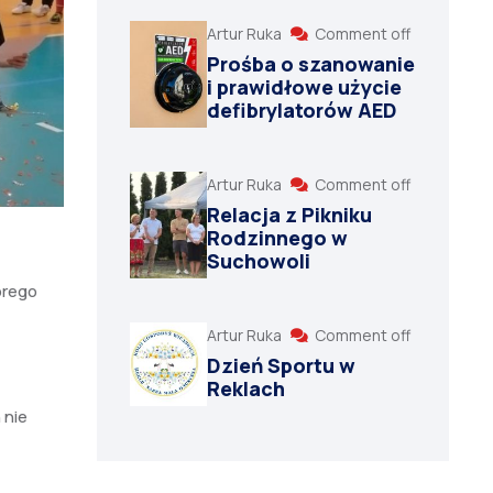
Artur Ruka
Comment off
Prośba o szanowanie
i prawidłowe użycie
defibrylatorów AED
Artur Ruka
Comment off
Relacja z Pikniku
Rodzinnego w
Suchowoli
órego
Artur Ruka
Comment off
Dzień Sportu w
Reklach
 nie