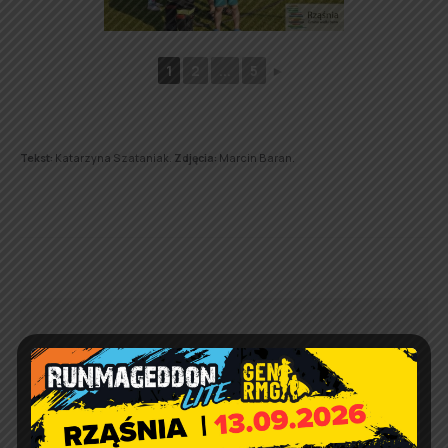
1
2
...
5
►
Tekst:
Katarzyna Szataniak.
Zdjęcia:
Marcin Baran.
Mobilna Akademia Młodych
Orłów