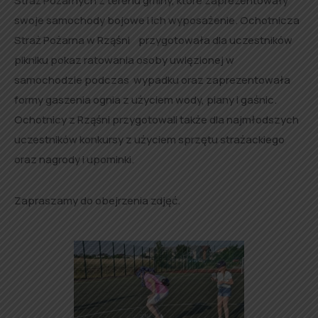
Straż Pożarnych z terenu gminy, które zaprezentowały
swoje samochody bojowe i ich wyposażenie. Ochotnicza
Straż Pożarna w Rząśni przygotowała dla uczestników
pikniku pokaz ratowania osoby uwięzionej w
samochodzie podczas wypadku oraz zaprezentowała
formy gaszenia ognia z użyciem wody, piany i gaśnic.
Ochotnicy z Rząśni przygotowali także dla najmłodszych
uczestników konkursy z użyciem sprzętu strażackiego
oraz nagrody i upominki.
Zapraszamy do obejrzenia zdjęć.