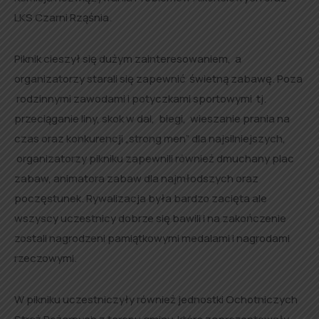
LKS Czarni Rząśnia.
Piknik cieszył się dużym zainteresowaniem, a
organizatorzy starali się zapewnić świetną zabawę. Poza
rodzinnymi zawodami i potyczkami sportowymi tj.
przeciąganie liny, skok w dal, biegi, wieszanie prania na
czas oraz konkurencji „strong men” dla najsilniejszych,
organizatorzy pikniku zapewnili również dmuchany plac
zabaw, animatora zabaw dla najmłodszych oraz
poczęstunek. Rywalizacja była bardzo zacięta ale
wszyscy uczestnicy dobrze się bawili i na zakończenie
zostali nagrodzeni pamiątkowymi medalami i nagrodami
rzeczowymi.
W pikniku uczestniczyły również jednostki Ochotniczych