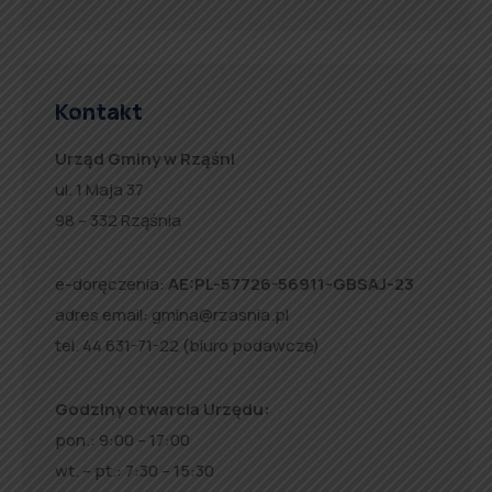
Kontakt
Urząd Gminy w Rząśni
ul. 1 Maja 37
98 – 332 Rząśnia
e-doręczenia:
AE:PL-57726-56911-GBSAJ-23
adres email:
gmina@rzasnia.pl
tel. 44 631-71-22 (biuro podawcze)
Godziny otwarcia Urzędu:
pon.: 9:00 – 17:00
wt. – pt.: 7:30 – 15:30