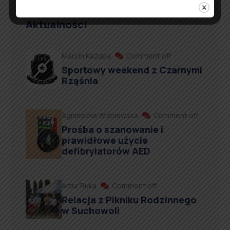
Aktualności
Marcin Kazuba
Comment off
Sportowy weekend z Czarnymi
Rząśnia
Agnieszka Wiśniewska
Comment off
Prośba o szanowanie i
prawidłowe użycie
defibrylatorów AED
Artur Ruka
Comment off
Relacja z Pikniku Rodzinnego
w Suchowoli