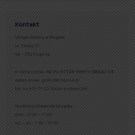
Kontakt
Urząd Gminy w Rząśni
ul. 1 Maja 37
98 – 332 Rząśnia
e-doręczenia:
AE:PL-57726-56911-GBSAJ-23
adres email:
gmina@rzasnia.pl
tel. 44 631-71-22 (biuro podawcze)
Godziny otwarcia Urzędu:
pon.: 9:00 – 17:00
wt. – pt.: 7:30 – 15:30