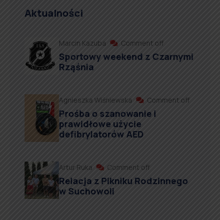
Aktualności
Marcin Kazuba
Comment off
Sportowy weekend z Czarnymi
Rząśnia
Agnieszka Wiśniewska
Comment off
Prośba o szanowanie i
prawidłowe użycie
defibrylatorów AED
Artur Ruka
Comment off
Relacja z Pikniku Rodzinnego
w Suchowoli