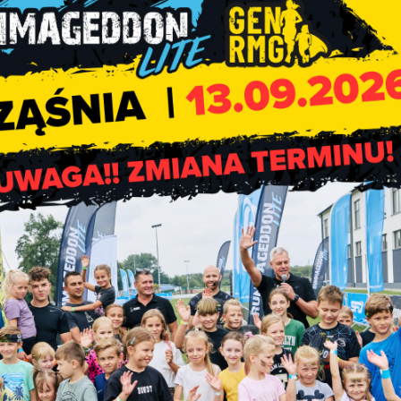
dłącznym i cieszącym się niesamowitą popularnością wśród 
 roku zgromadził pokaźną grupę uczestników, którzy mogli skorz
animacji dla dzieci, malowania twarzy, plecienia kolorowych
 innych. Najmłodsi i Ich opiekunowie mogli również liczyć na sł
ane przez zaprzyjaźnione stowarzyszenie „Rząśnia Moto Team”
 się na naprawdę wyjątkowych pojazdach – były one wprost ob
h z terenu naszej gminy, czy pokaz służb mundurowych w tym
gotowana przez Zespół Szkolno – Przedszkolny im. Jana Paw
 fotografii: ścianką, fotobudką, przestrzennymi kaktusami, zag