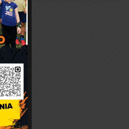
ortowych
a i
icze
zkolny
omsku
.