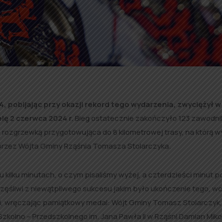
obijając przy okazji rekord tego wydarzenia, zwyciężył w I
lę 2 czerwca 2024 r.
Bieg ostatecznie zakończyło 123 zawodni
e rozgrzewką przygotowująca do 8 kilometrowej trasy, na którą w
 przez Wójta Gminy Rząśnia Tomasza Stolarczyka.
u kilku minutach, o czym pisaliśmy wyżej, a czterdzieści minut p
częśliwi z niewątpliwego sukcesu jakim było ukończenie tego, w
li, wręczając pamiątkowy medal: Wójt Gminy Tomasz Stolarczyk
kolno – Przedszkolnego im. Jana Pawła II w Rząśni Damian Mik