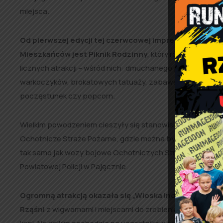
miejsca.
Od pierwszej edycji tej czerwcowej imprezy, jej nieo
Mieszkańców jest Piknik Rodzinny
, który również w tym
licznych atrakcji – wśród nich: dmuchanego placu zabaw, 
warkoczyków, brokatowych tatuaży, zabawę w pianie i wielu
poczęstunek czy popcorn.
Wielkim powodzeniem cieszyły się stanowiska przygotow
Ochotnicze Straże Pożarne, gdzie można było przejechać
tak samo jak wozy bojowe Ochotniczych Straży Pożarnyc
Powiatowej Policji w Pajęcznie.
Ogromną atrakcją okazała się „Wioska Indiańska” przy
Rząśni
z wigwamami i miejscami do zrobienia pamiątkowych