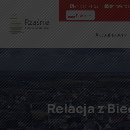
44 631-71-22
gmina@rzas
Polski
▼
Aktualności
⌂
Relacja z Bi