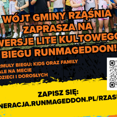
trakcje i niespodzianki. Wśród przygotowanych konkurencji sp
a, rozbij bank, wyścigi koni. Dzieci po wykonanych zadaniach
ieci mogli poszukiwać razem złota oraz zagrać w grę „Sstrzemion
„Silni i mocni” oraz „Spacer kowboja”.
rzyszenie Klub Biegacza „Warta”
,
LKS „Czarni” Rząśnia
., Ochotn
związywania Problemów Alkoholowych,
Zespół Szkolno – Przeds
Rząśni
,
Eko-Region Sp. z o. o.
,
ESBANK Bank Spółdzielczy w Rad