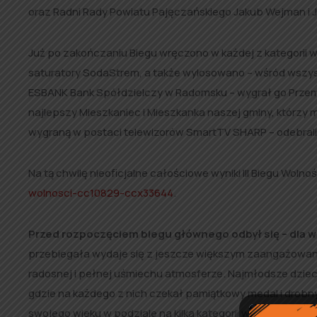
oraz Radni Rady Powiatu Pajęczańskiego Jakub Wejman i 
Już po zakończaniu Biegu wręczono w każdej z kategorii w
saturatory SodaStrem, a także wylosowano – wśród wszys
ESBANK Bank Spółdzielczy w Radomsku – wygrał go Przemy
najlepszy Mieszkaniec i Mieszkanka naszej gminy, którzy m
wygraną w postaci telewizorów SmartTV SHARP – odebrali je
Na tą chwilę nieoficjalne całościowe wyniki III Biegu Wol
wolnosci-cc10829-ccx33644
.
Przed rozpoczęciem biegu głównego odbył się – dla wie
przebiegała wydaje się z jeszcze większym zaangażowani
radosnej i pełnej uśmiechu atmosferze. Najmłodsze dziec
gdzie na każdego z nich czekał pamiątkowy medal i drob
swojego wieku w podziale na kilka kategorii wiekowych. O