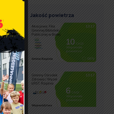
Jakość powietrza
naszych
ystać z
odki
 czy
legane,
 Komendy
ła II w
rodą dla