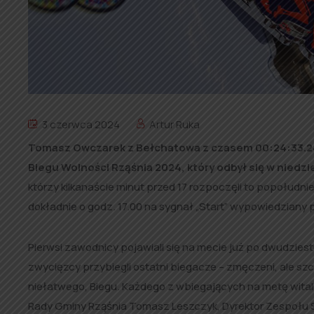
3 czerwca 2024
Artur Ruka
Tomasz Owczarek z Bełchatowa z czasem 00:24:33.24, p
Biegu Wolności Rząśnia 2024, który odbył się w niedzie
którzy kilkanaście minut przed 17 rozpoczęli to popołudni
dokładnie o godz. 17.00 na sygnał „Start” wypowiedziany
Pierwsi zawodnicy pojawiali się na mecie już po dwudziest
zwycięzcy przybiegli ostatni biegacze – zmęczeni, ale sz
niełatwego, Biegu. Każdego z wbiegających na metę wita
Rady Gminy Rząśnia Tomasz Leszczyk, Dyrektor Zespołu Sz