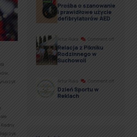
Prośba o szanowanie
i prawidłowe użycie
defibrylatorów AED
Artur Ruka
Comment off
Relacja z Pikniku
Rodzinnego w
Suchowoli
II
ków,
Artur Ruka
Comment off
yruszyli
Dzień Sportu w
Reklach
o
cale
, Radny
ołajczyk