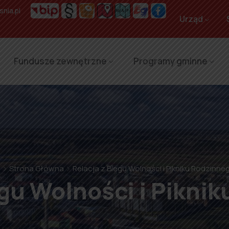
nia.pl
Urząd
Fundusze zewnętrzne
Programy gminne
Strona Główna
Relacja z Biegu Wolności i Pikniku Rodzinne
egu Wolności i Pikni