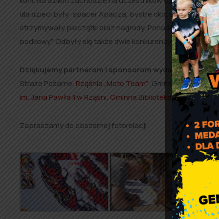
koni.
Na dzikim zachodzie na uczestników czekały różne a
dla dzieci były: spacer Apacza, bystre oko, szybka strzał
otrzymywały pieczątki oraz nagrody. Ponadto rodzice i dz
podkowy”. Odbyły się także dwie konkurencje dla dorosłych 
Dziękujemy partnerom i sponsorom wydarzenia:
Stowa
Straże Pożarne,
Rząśnia „Moto Team”
,Gminna Komisja Ro
im. Jana Pawła II w Rząśni
,
Gminna Biblioteka Publiczna w 
Zapraszamy do obszernej fotorelacji.