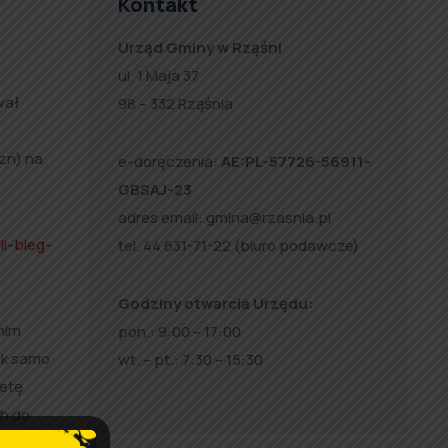
Kontakt
Urząd Gminy w Rząśni
ul. 1 Maja 37
wał
98 – 332 Rząśnia
yzn) na
e-doręczenia:
AE:PL-57726-56911-
GBSAJ-23
adres email:
gmina@rzasnia.pl
ii-bieg-
tel. 44 631-71-22 (biuro podawcze)
Godziny otwarcia Urzędu:
nim
pon.: 9:00 – 17:00
ak samo
wt. – pt.: 7:30 – 15:30
metę
ch do
psze