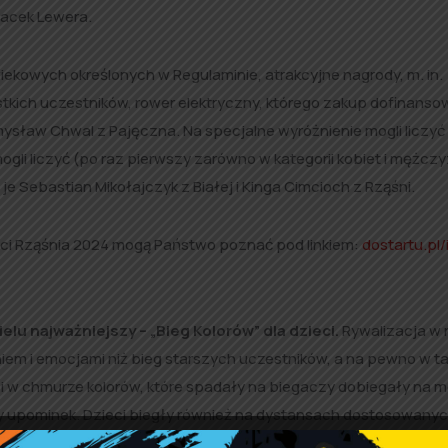
Jacek Lewera.
iekowych określonych w Regulaminie, atrakcyjne nagrody, m. in.
tkich uczestników, rower elektryczny, którego zakup dofinanso
sław Chwal z Pajęczna. Na specjalne wyróżnienie mogli liczyć
ogli liczyć (po raz pierwszy zarówno w kategorii kobiet i mężcz
 Sebastian Mikołajczyk z Białej i Kinga Cimcioch z Rząśni.
ności Rząśnia 2024 mogą Państwo poznać pod linkiem:
dostartu.pl/i
lu najważniejszy – „Bieg Kolorów” dla dzieci.
Rywalizacja w 
em i emocjami niż bieg starszych uczestników, a na pewno w t
i w chmurze kolorów, które spadały na biegaczy dobiegały na 
ny upominek. Dzieci biegły również na dystansach dostosowany
trzymali, jak wszyscy, pamiątkowe medale oraz nagrody za najle