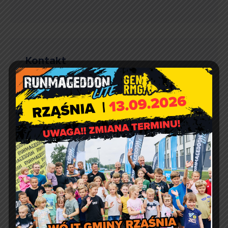
Kontakt
Urząd Gminy w Rząśni
ul. 1 Maja 37
98 – 332 Rząśnia
e-doręczenia:
AE:PL-57726-56911-GBSAJ-23
adres email:
gmina@rzasnia.pl
tel. 44 631-71-22 (biuro podawcze)
Godziny otwarcia Urzędu:
pon.: 9:00 – 17:00
wt. – pt.: 7:30 – 15:30