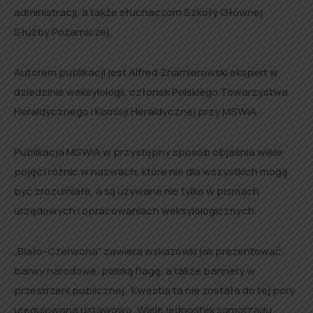
administracji, a także słuchaczom Szkoły Głównej
Służby Pożarniczej.
Autorem publikacji jest Alfred Znamierowski ekspert w
dziedzinie weksylologii, członek Polskiego Towarzystwa
Heraldycznego i Komisji Heraldycznej przy MSWiA.
Publikacja MSWiA w przystępny sposób objaśnia wiele
pojęć i różnic w nazwach, które nie dla wszystkich mogą
być zrozumiałe, a są używane nie tylko w pismach
urzędowych i opracowaniach weksylologicznych.
„Biało-Czerwona” zawiera wskazówki jak prezentować
barwy narodowe, polską flagę, a także bannery w
przestrzeni publicznej. Kwestia ta nie została do tej pory
uregulowana ustawowo. Wiele jednostek samorządu