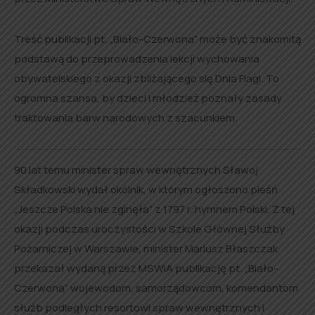
Treść publikacji pt. „Biało-Czerwona” może być znakomitą
podstawą do przeprowadzenia lekcji wychowania
obywatelskiego z okazji zbliżającego się Dnia Flagi. To
ogromna szansa, by dzieci i młodzież poznały zasady
traktowania barw narodowych z szacunkiem.
90 lat temu minister spraw wewnętrznych Sławoj
Składkowski wydał okólnik, w którym ogłoszono pieśń
„Jeszcze Polska nie zginęła” z 1797 r. hymnem Polski. Z tej
okazji podczas uroczystości w Szkole Głównej Służby
Pożarniczej w Warszawie, minister Mariusz Błaszczak
przekazał wydaną przez MSWiA publikację pt. „Biało-
Czerwona” wojewodom, samorządowcom, komendantom
służb podległych resortowi spraw wewnętrznych i