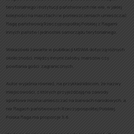
terytorialnego i instytucji państwowych nie wie, w jakiej
kolejności na masztach i w pomieszczeniach umieszczać
flagę państwową Rzeczypospolitej Polskiej z flagami
innych państw i jednostek samorządu terytorialnego.
Wskazówki zawarte w publikacji MSWiA dotyczą różnych
okoliczności, między innymi żałoby, marszów czy
powitania gości zagranicznych.
Autor wyjaśnia również, na przykład kibicom, że nazwy
miejscowości, z których przyjeżdżają na zawody
sportowe można umieszczać na barwach narodowych, a
nie flagach państwowych Rzeczypospolitej Polskiej.
Polska flaga ma proporcje 5:8.