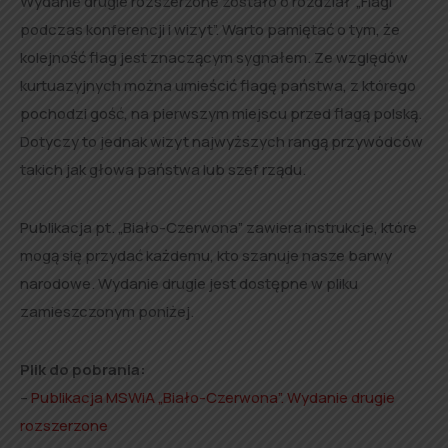
Wydanie drugie rozszerzone zostało o rozdział „Flagi
podczas konferencji i wizyt”. Warto pamiętać o tym, że
kolejność flag jest znaczącym sygnałem. Ze względów
kurtuazyjnych można umieścić flagę państwa, z którego
pochodzi gość, na pierwszym miejscu przed flagą polską.
Dotyczy to jednak wizyt najwyższych rangą przywódców
takich jak głowa państwa lub szef rządu.
Publikacja pt. „Biało-Czerwona” zawiera instrukcje, które
mogą się przydać każdemu, kto szanuje nasze barwy
narodowe. Wydanie drugie jest dostępne w pliku
zamieszczonym poniżej.
Plik do pobrania:
–
Publikacja MSWiA „Biało-Czerwona”. Wydanie drugie
rozszerzone