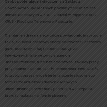
Osoby pobierające świadczenia z Zakładu
Ubezpieczeń Społecznych powinny
zgłosić zmianę
danych adresowych w ZUS – Oddział w Pajęcznie oraz
KRUS – Placówka Terenowa w Pajęcznie.
O zmianie adresu należy także powiadomić instytucje
takie jak:
banki, dostawcy energii elektrycznej, dostawcy
gazu, dostawcy usług telekomunikacyjnych,
telewizyjnych i internetowych, agencje
ubezpieczeniowe, fundusze emerytalne, zakłady pracy,
przychodnie lekarskie, szkoły, przedszkola i inne. Należy
to zrobić poprzez wypełnienie i złożenie stosownego
formularza aktualizacji danych osobowych
udostępnionego przez dany podmiot, a w przypadku
braku formularza – w formie pisemnej.