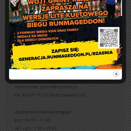
Kontakt
Urząd Gminy w Rząśni
ul. 1 Maja 37
98 – 332 Rząśnia
e-doręczenia:
AE:PL-57726-56911-GBSAJ-23
adres email:
gmina@rzasnia.pl
tel. 44 631-71-22 (biuro podawcze)
Godziny otwarcia Urzędu:
pon.: 9:00 – 17:00
wt. – pt.: 7:30 – 15:30