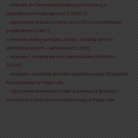
–
wniosek do Centralnej Ewidencji i Informacji o
Działalności Gospodarczej (CEIDG-1)
,
–
zgłoszenie aktualizacyjne osoby fizycznej będącej
podatnikiem (ZAP-3)
,
–
wniosek osoby ubezpieczonej o zmianę danych
identyfikacyjnych – adresowych (ZUS)
,
–
wniosek o zmianę danych zamieszkałej w Polsce
(KRUS)
,
–
wniosek o wymianę dowodu rejestracyjnego Starostwa
Powiatowego w Pajęcznie
,
–
zgłoszenie dokonania zmian w ewidencji gruntów i
budynków w Starostwa Powiatowego w Pajęcznie
.