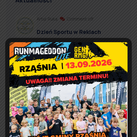
Aktualności
Artur Ruka
Comment off
Dzień Sportu w Reklach
Artur Ruka
Comment off
Nieodpłatna pomoc prawna,
poradnictwo obywatelskie,
mediacja oraz edukacja
prawna w 2026 r.
Artur Ruka
Comment off
Informacja o wydawaniu
żywności w ramach Programu
Fundusze Europejskie na
Pomoc Żywnościową