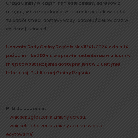
Urząd Gminy w Rząśni naniesie zmiany adresów z
urzędu, w szczególności w
za
kresie
podatków, opłat
za odbiór śmieci, dostawy wody i odbioru ścieków oraz w
ewidencji ludności.
Uchwała Rady Gminy Rząśnia Nr VII/41/2024 z dnia 14
października 2024 r. w sprawie nadania nazw ulicom w
miejscowości Rząśnia dostępna jest w Biuletynie
Informacji Publicznej Gminy Rząśnia
.
Pliki do pobrania:
–
wniosek zgłoszenia zmiany adresu
,
–
wniosek zgłoszenia zmiany adresu (wersja
edytowalna)
,