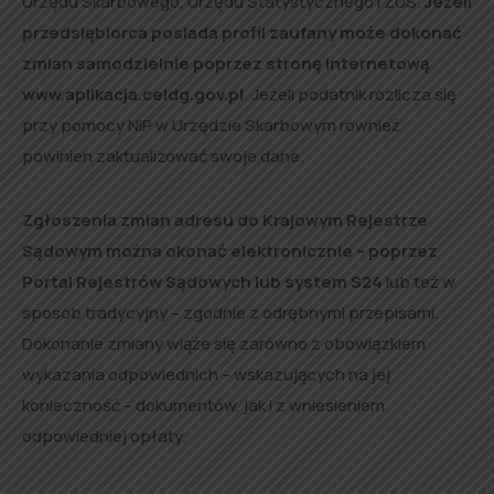
Urzędu Skarbowego, Urzędu Statystycznego i ZUS.
Jeżeli
przedsiębiorca posiada profil zaufany może dokonać
zmian samodzielnie poprzez stronę internetową
www.aplikacja.ceidg.gov.pl
. Jeżeli podatnik rozlicza się
przy pomocy NIP w Urzędzie Skarbowym również
powinien zaktualizować swoje dane.
Zgłoszenia zmian adresu do Krajowym Rejestrze
Sądowym można okonać elektronicznie – poprzez
Portal Rejestrów Sądowych lub system S24
lub też w
sposób tradycyjny – zgodnie z odrębnymi przepisami.
Dokonanie zmiany wiąże się zarówno z obowiązkiem
wykazania odpowiednich – wskazujących na jej
konieczność – dokumentów, jak i z wniesieniem
odpowiedniej opłaty.