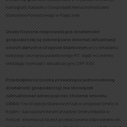
Kartografii, Katastru i Gospodarki Nieruchomościami
Starostwa Powiatowego w Pajęcznie.
Osoby fizyczne nieprowadzące działalności
gospodarczej są zobowiązane dokonać aktualizacji
swoich danych w Urzędzie Skarbowym
przy składaniu
kolejnego zeznania podatkowego PIT, bądź wcześniej,
składając formularz aktualizacyjny ZAP-3(6).
Przedsiębiorca (osoba prowadząca jednoosobową
działalność gospodarczą) ma obowiązek
zaktualizować adres poprzez złożenie wniosku
CEIDG-1
w Urzędzie Skarbowym lub w Urzędzie Gminy w
Rząśni – lub każdym innym Urzędzie Gminy/Miasta w
Polsce). Informacja ta jest przekazywana odpowiednio do