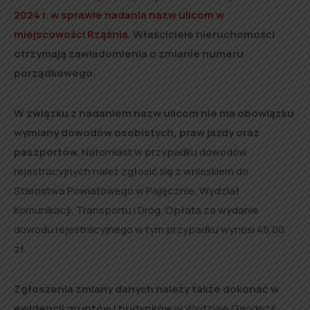
2024 r. w sprawie nadania nazw ulicom w
miejscowości Rząśnia
. Właściciele nieruchomości
otrzymają zawiadomienia o zmianie numeru
porządkowego.
W związku z nadaniem nazw ulicom nie ma obowiązku
wymiany dowodów osobistych, praw jazdy oraz
paszportów.
Natomiast w przypadku dowodów
rejestracyjnych należ zgłosić się z wnioskiem do
Starostwa Powiatowego w Pajęcznie, Wydział
Komunikacji, Transportu i Dróg. Opłata za wydanie
dowodu rejestracyjnego w tym przypadku wynosi 45,00
zł.
Zgłoszenia zmiany danych należy także dokonać w
ewidencji gruntów
i budynków
w Wydziale Geodezji,