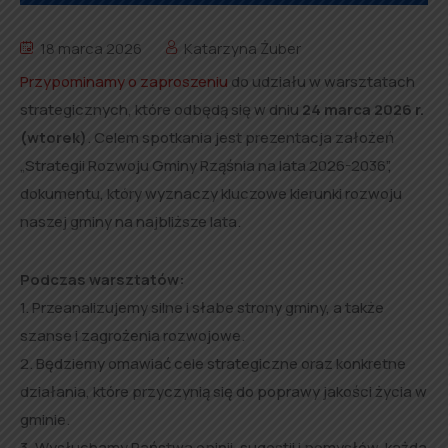
18 marca 2026
Katarzyna Żuber
Przypominamy o zaproszeniu
do udziału w warsztatach
strategicznych, które odbędą się w dniu
24 marca 2026 r.
(wtorek)
. Celem spotkania jest prezentacja założeń
„Strategii Rozwoju Gminy Rząśnia na lata 2026-2036”,
dokumentu, który wyznaczy kluczowe kierunki rozwoju
naszej gminy na najbliższe lata.
Podczas warsztatów:
1. Przeanalizujemy silne i słabe strony gminy, a także
szanse i zagrożenia rozwojowe.
2. Będziemy omawiać cele strategiczne oraz konkretne
działania, które przyczynią się do poprawy jakości życia w
gminie.
3. Wysłuchamy Państwa opinii, sugestii i pomysłów, każda