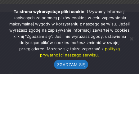
Ta strona wykorzystuje pliki cookie.
Używamy informacji
zapisanych za pomocą plików cookies w celu zapewnienia
maksymalnej wygody w korzystaniu z naszego serwisu. Jeżeli
wyrażasz zgodę na zapisywanie informacji zawartej w cookies
kliknij "Zgadzam się". Jeśli nie wyrażasz zgody, ustawienia
dotyczące plików cookies możesz zmienić w swojej
przeglądarce. Możesz się także zapoznać z
polityką
prywatności naszego serwisu.
ZGADZAM SIĘ
Urząd Gminy w Rząśni
ul. 1 Maja 37
98-332 Rząśnia
AE:PL-57726-56911-GBSAJ-23 (e-doręczenia)
gmina@rzasnia.pl