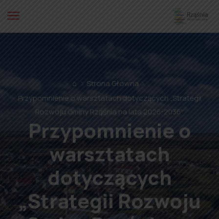
⌂
Strona Główna
Przypomnienie o warsztatach dotyczących „Strategii
Rozwoju Gminy Rząśnia na lata 2026-2036″
Przypomnienie o
warsztatach
dotyczących
„Strategii Rozwoju