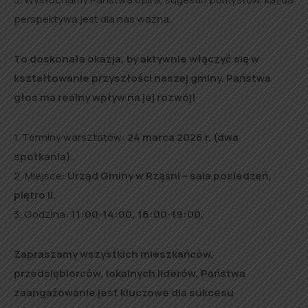
perspektywa jest dla nas ważna.
To doskonała okazja, by aktywnie włączyć się w
kształtowanie przyszłości naszej gminy. Państwa
głos ma realny wpływ na jej rozwój!
1. Terminy warsztatów:
24 marca 2026 r. (dwa
spotkania).
2. Miejsce:
Urząd Gminy w Rząśni – sala posiedzeń,
piętro II.
3. Godzina:
11:00-14:00, 16:00-19:00.
Zapraszamy wszystkich mieszkańców,
przedsiębiorców, lokalnych liderów, Państwa
zaangażowanie jest kluczowe dla sukcesu