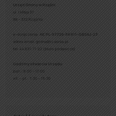
Urząd Gminy w Rząśni
ul. 1 Maja 37
98 – 332 Rząśnia
e-doręczenia:
AE:PL-57726-56911-GBSAJ-23
adres email:
gmina@rzasnia.pl
tel. 44 631-71-22 (biuro podawcze)
Godziny otwarcia Urzędu:
pon.: 9:00 – 17:00
wt. – pt.: 7:30 – 15:30