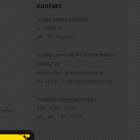
Kontakt
Urząd Gminy w Rząśni
ul. 1 Maja 37
98 – 332 Rząśnia
e-doręczenia:
AE:PL-57726-56911-
GBSAJ-23
adres email:
gmina@rzasnia.pl
tel. 44 631-71-22 (biuro podawcze)
Godziny otwarcia Urzędu:
pon.: 9:00 – 17:00
 która
wt. – pt.: 7:30 – 15:30