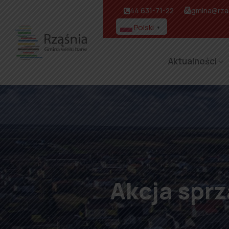
44 631-71-22
gmina@rzas
Polski
▼
Aktualności
Akcja spr