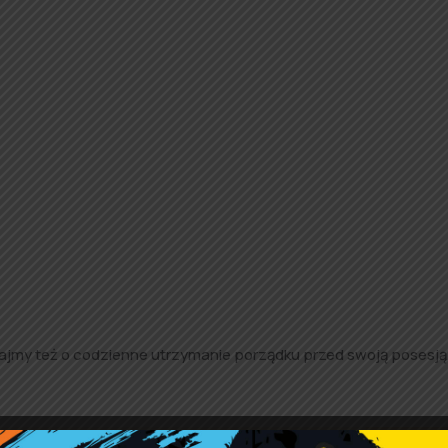
jmy też o codzienne utrzymanie porządku przed swoją posesją,