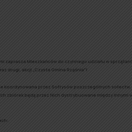
kimi zaprasza Mieszkańców do czynnego udziału w sprzątan
az drugi, akcji „Czysta Gmina Rząśnia”!
ie koordynowana przez Sołtysów poszczególnych sołectw.
nych zbiórek będą przez Nich dystrybuowane między innymi 
ach: