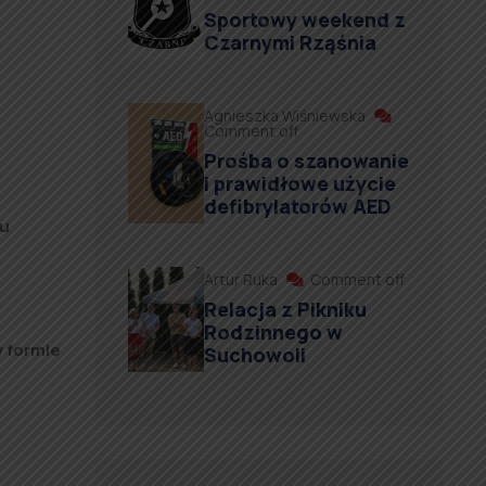
Sportowy weekend z
Czarnymi Rząśnia
Agnieszka Wiśniewska
Comment off
Prośba o szanowanie
i prawidłowe użycie
defibrylatorów AED
iu
Artur Ruka
Comment off
Relacja z Pikniku
Rodzinnego w
w formie
Suchowoli