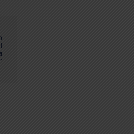
h
i
a
″