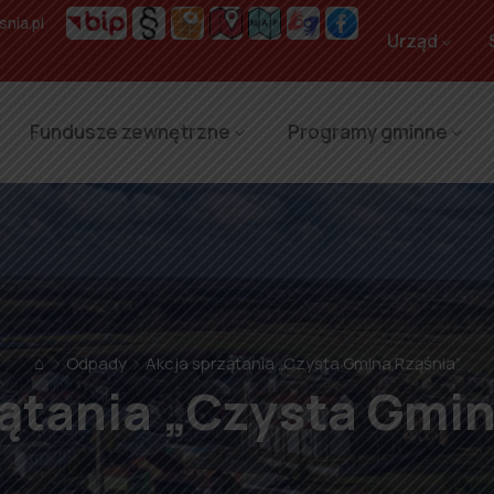
nia.pl
Urząd
Fundusze zewnętrzne
Programy gminne
⌂
Odpady
Akcja sprzątania „Czysta Gmina Rząśnia”
zątania „Czysta Gmin