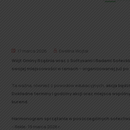
17 marca 2026
Ewelina Wojtal
Wójt Gminy Rząśnia wraz z Sołtysami i Radami Sołec
swojej miejscowości w ramach – organizowanej już po r
Ta ważna, również z powodów edukacyjnych,
akcja będz
Dokładne terminy i godziny akcji oraz miejsca wspól
kurend
.
Harmonogram sprzątania w poszczególnych sołectw
– Rekle: 19 marca 2026 r.