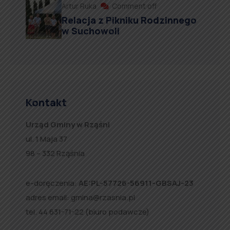
Artur Ruka
Comment off
Relacja z Pikniku Rodzinnego
w Suchowoli
Kontakt
Urząd Gminy w Rząśni
ul. 1 Maja 37
98 – 332 Rząśnia
e-doręczenia:
AE:PL-57726-56911-GBSAJ-23
adres email:
gmina@rzasnia.pl
tel. 44 631-71-22 (biuro podawcze)