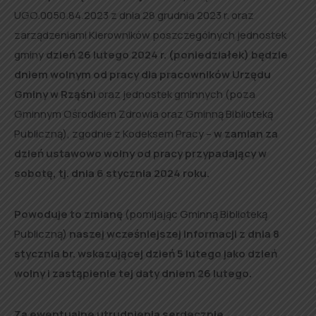
UGO.0050.84.2023 z dnia 28 grudnia 2023 r. oraz
zarządzeniami Kierowników poszczególnych jednostek
gminy
dzień 26 lutego 2024 r. (poniedziałek) będzie
dniem wolnym od pracy dla pracowników Urzędu
Gminy w Rząśni
oraz jednostek gminnych (poza
Gminnym Ośrodkiem Zdrowia oraz Gminną Biblioteką
Publiczną), zgodnie z Kodeksem Pracy –
w zamian za
dzień ustawowo wolny od pracy przypadający w
sobotę, tj. dnia 6 stycznia 2024 roku.
Powoduje to zmianę
(pomijając Gminną Biblioteką
Publiczną)
naszej wcześniejszej informacji z dnia 8
stycznia br. wskazującej dzień 5 lutego jako dzień
wolny i zastąpienie tej daty dniem 26 lutego.
Za ewentualne utrudnienia serdecznie