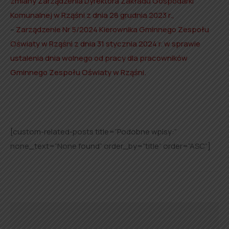
zmiany Zarządzenia Dyrektora Zakładu Gospodarki
Komunalnej w Rząśni z dnia 28 grudnia 2023 r.,
–
Zarządzenie Nr 5/2024 Kierownika Gminnego Zespołu
Oświaty w Rząśni z dnia 31 stycznia 2024 r. w sprawie
ustalenia dnia wolnego od pracy dla pracowników
Gminnego Zespołu Oświaty w Rząśni.
[custom-related-posts title=”Podobne wpisy:”
none_text=”None found” order_by=”title” order=”ASC”]