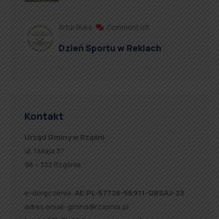
Artur Ruka
Comment off
Dzień Sportu w Reklach
Kontakt
Urząd Gminy w Rząśni
ul. 1 Maja 37
98 – 332 Rząśnia
e-doręczenia:
AE:PL-57726-56911-GBSAJ-23
adres email:
gmina@rzasnia.pl