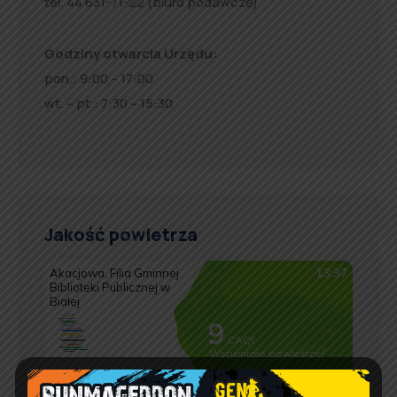
tel. 44 631-71-22 (biuro podawcze)
Godziny otwarcia Urzędu:
pon.: 9:00 – 17:00
wt. – pt.: 7:30 – 15:30
Jakość powietrza