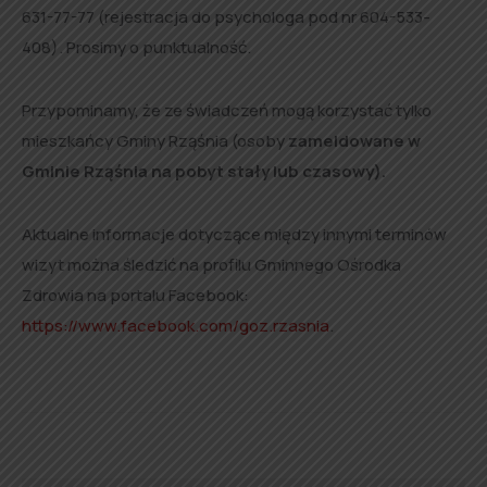
631-77-77 (rejestracja do psychologa pod nr 604-533-
408). Prosimy o punktualność.
Przypominamy, że ze świadczeń mogą korzystać tylko
mieszkańcy Gminy Rząśnia (osoby
zameldowane w
Gminie Rząśnia na pobyt stały lub czasowy).
Aktualne informacje dotyczące między innymi terminów
wizyt można śledzić na profilu Gminnego Ośrodka
Zdrowia na portalu Facebook:
https://www.facebook.com/goz.rzasnia
.