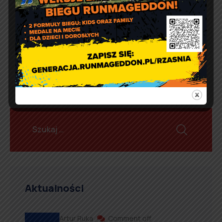
GOZ w Rząśni. Październik
2024
Aktualności
Artur Ruka
Comment off