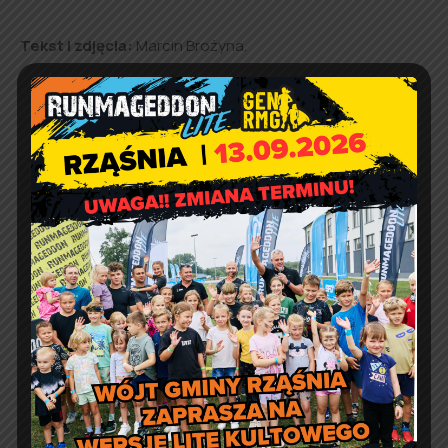
Tekst i zdjęcia:
Marcin Brożyna.
Informacja dot. autobusów
szkolnych
Przyjęcia specjalistów w