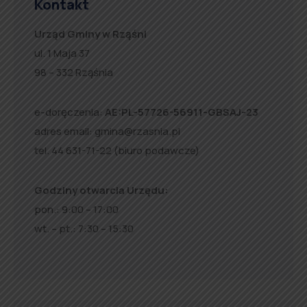
Kontakt
Urząd Gminy w Rząśni
ul. 1 Maja 37
98 – 332 Rząśnia
e-doręczenia:
AE:PL-57726-56911-GBSAJ-23
adres email:
gmina@rzasnia.pl
tel. 44 631-71-22 (biuro podawcze)
Godziny otwarcia Urzędu:
pon.: 9:00 – 17:00
wt. – pt.: 7:30 – 15:30