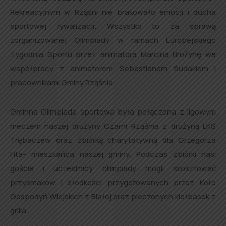
Rekreacyjnym w Rząśni nie brakowało emocji i ducha
sportowej rywalizacji. Wszystko to za sprawą
zorganizowanej Olimpiady w ramach Europejskiego
Tygodnia Sportu przez animatora Marcina Brożynę we
współpracy z animatorem Sebastianem Sudakiem i
pracownikami Gminy Rząśnia.
Gminna Olimpiada sportowa była połączona z ligowym
meczem naszej drużyny Czarni Rząśnia z drużyną LKS
Trębaczew oraz zbiórką charytatywną dla Grzegorza
Fita- mieszkańca naszej gminy. Podczas zbiórki nasi
goście i uczestnicy olimpiady mogli skosztować
przysmaków i słodkości przygotowanych przez Koło
Gospodyń Wiejskich z Białej oraz pieczonych kiełbasek z
grilla.