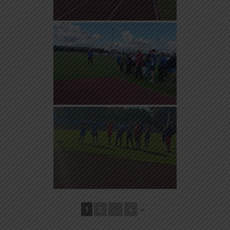
1
2
...
4
►