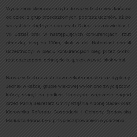
Wydarzenie skierowane było do wszystkich mieszkańców
od dzieci z grup przedszkolnych, poprzez uczniów, aż po
wszystkich chętnych dorosłych. Dzieci i uczniowie klas I-
VIII udział brali w następujących konkurencjach: rzut
piłeczką, bieg na 100m, skok w dal. Natomiast dorośli
uczestniczyli w pięciu konkurencjach bieg przez płotki,
rzut oszczepem, pchnięcie kulą, skok wzwyż, skok w dal.
Na wszystkich uczestników czekały medale oraz dyplomy.
Jednak w każdej grupie wiekowej wyłoniono zwycięzców,
którzy stanęli na podium. Uroczyste wręczenie nagród
przez Panią Sekretarz Gminy Rząśnia Aldonę Sadek oraz
Kierownika Referatu Gospodarki i Ochrony Środowiska
Mariusza Bębna było przypieczętowaniem wydarzenia.