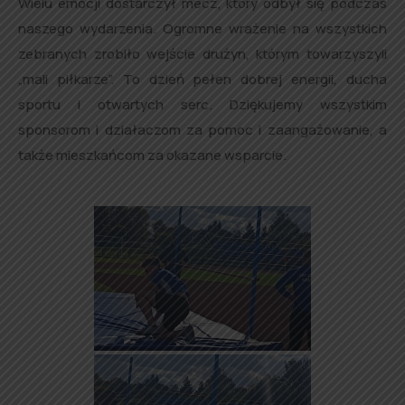
Wielu emocji dostarczył mecz, który odbył się podczas
naszego wydarzenia. Ogromne wrażenie na wszystkich
zebranych zrobiło wejście drużyn, którym towarzyszyli
„mali piłkarze”. To dzień pełen dobrej energii, ducha
sportu i otwartych serc. Dziękujemy wszystkim
sponsorom i działaczom za pomoc i zaangażowanie, a
także mieszkańcom za okazane wsparcie.