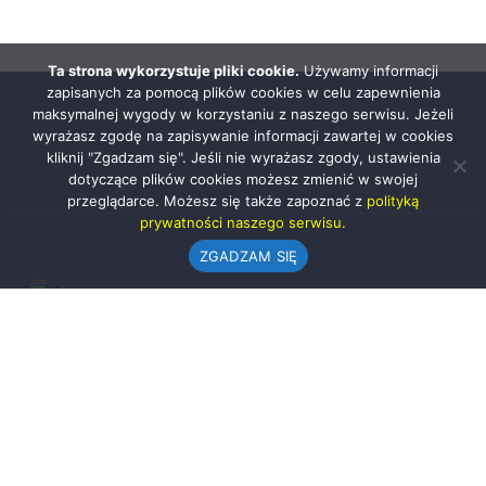
Ta strona wykorzystuje pliki cookie.
Używamy informacji
zapisanych za pomocą plików cookies w celu zapewnienia
maksymalnej wygody w korzystaniu z naszego serwisu. Jeżeli
wyrażasz zgodę na zapisywanie informacji zawartej w cookies
kliknij "Zgadzam się". Jeśli nie wyrażasz zgody, ustawienia
dotyczące plików cookies możesz zmienić w swojej
przeglądarce. Możesz się także zapoznać z
polityką
prywatności naszego serwisu.
ZGADZAM SIĘ
Urząd Gminy w Rząśni
ul. 1 Maja 37
98-332 Rząśnia
AE:PL-57726-56911-GBSAJ-23 (e-doręczenia)