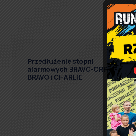
Przedłużenie stopni
alarmowych BRAVO-CRP,
BRAVO i CHARLIE