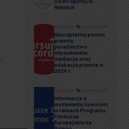
Dzień Sportu w
Reklach
Artur Ruka
Comment off
Nieodpłatna pomoc
prawna,
poradnictwo
obywatelskie,
mediacja oraz
i
edukacja prawna w
2026 r.
Artur Ruka
Comment off
Informacja o
wydawaniu żywności
w ramach Programu
Fundusze
Europejskie na
Pomoc