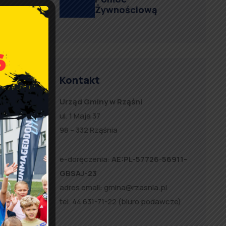
Żywnościową
Kontakt
w
Urząd Gminy w Rząśni
6
ul. 1 Maja 37
98 – 332 Rząśnia
e-doręczenia:
AE:PL-57726-56911-
GBSAJ-23
adres email:
gmina@rzasnia.pl
tel. 44 631-71-22 (biuro podawcze)