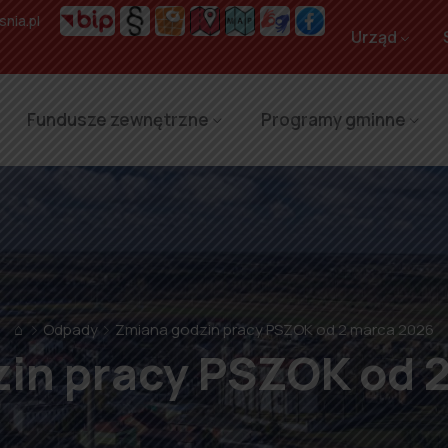
nia.pl
Urząd
Fundusze zewnętrzne
Programy gminne
⌂
Odpady
Zmiana godzin pracy PSZOK od 2 marca 2026
in pracy PSZOK od 