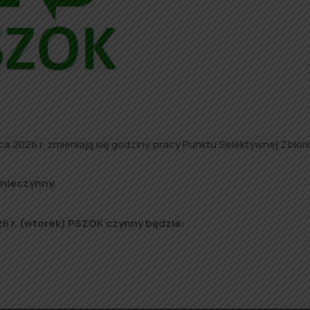
a 2026 r. zmieniają się godziny pracy Punktu Selektywnej Zbiórk
 nieczynny.
26 r. (wtorek) PSZOK czynny będzie: