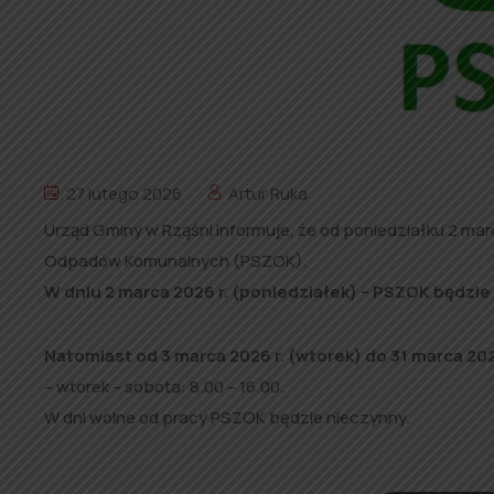
27 lutego 2026
Artur Ruka
Urząd Gminy w Rząśni informuje, że od poniedziałku 2 marc
Odpadów Komunalnych (PSZOK).
W dniu 2 marca 2026 r. (poniedziałek) – PSZOK będzie
Natomiast od 3 marca 2026 r. (wtorek) do 31 marca 20
– wtorek – sobota: 8.00 – 16.00.
W dni wolne od pracy PSZOK będzie nieczynny.