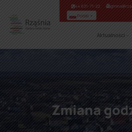
44 631-71-22
gmina@rzas
Polski
▼
Aktualności
Zmiana godz