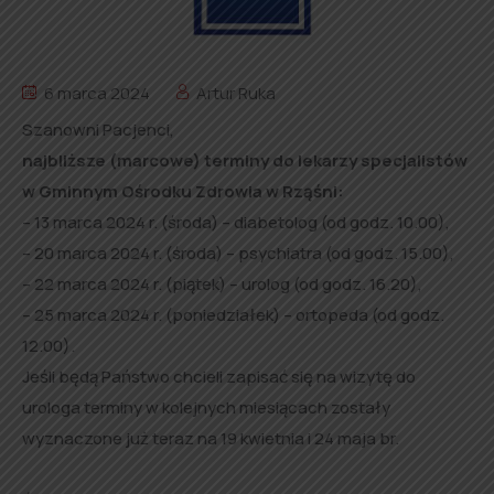
6 marca 2024
Artur Ruka
Szanowni Pacjenci,
najbliższe (marcowe) terminy do lekarzy specjalistów
w Gminnym Ośrodku Zdrowia w Rząśni:
– 13 marca 2024 r. (środa) – diabetolog (od godz. 10.00),
– 20 marca 2024 r. (środa) – psychiatra (od godz. 15.00),
– 22 marca 2024 r. (piątek) – urolog (od godz. 16.20),
– 25 marca 2024 r. (poniedziałek) – ortopeda (od godz.
12.00).
Jeśli będą Państwo chcieli zapisać się na wizytę do
urologa terminy w kolejnych miesiącach zostały
wyznaczone już teraz na 19 kwietnia i 24 maja br.