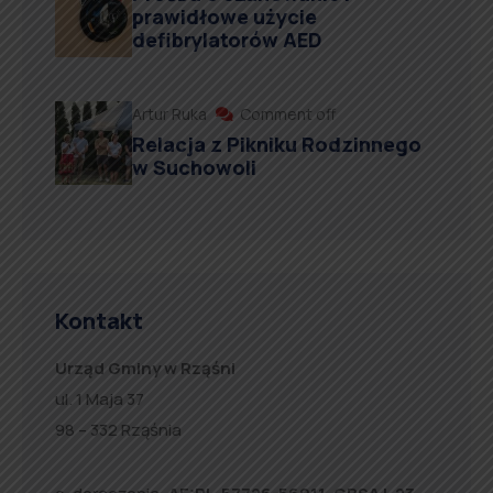
prawidłowe użycie
defibrylatorów AED
Artur Ruka
Comment off
Relacja z Pikniku Rodzinnego
w Suchowoli
Kontakt
Urząd Gminy w Rząśni
ul. 1 Maja 37
98 – 332 Rząśnia