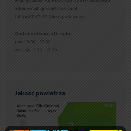
e-doręczenia:
AE:PL-57726-56911-GBSAJ-23
adres email:
gmina@rzasnia.pl
tel. 44 631-71-22 (biuro podawcze)
Godziny otwarcia Urzędu:
pon.: 9:00 – 17:00
wt. – pt.: 7:30 – 15:30
Jakość powietrza