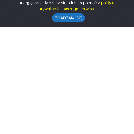
przeglądarce. Możesz się także zapoznać z
polityką
prywatności naszego serwisu.
ZGADZAM SIĘ
Urząd Gminy w Rząśni
ul. 1 Maja 37
98-332 Rząśnia
AE:PL-57726-56911-GBSAJ-23 (e-doręczenia)
gmina@rzasnia.pl
44 631-71-22 (biuro podawcze)
Godziny otwarcia Urzędu:
pon.: 9.00-17.00
wt.-pt.: 7.30-15.30