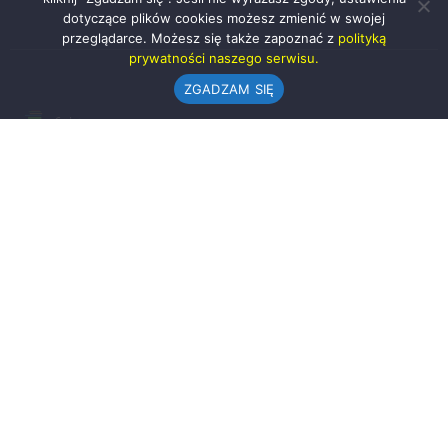
dotyczące plików cookies możesz zmienić w swojej
przeglądarce. Możesz się także zapoznać z
polityką
prywatności naszego serwisu.
ZGADZAM SIĘ
Urząd Gminy w Rząśni
ul. 1 Maja 37
98-332 Rząśnia
AE:PL-57726-56911-GBSAJ-23 (e-doręczenia)
gmina@rzasnia.pl
44 631-71-22 (biuro podawcze)
Godziny otwarcia Urzędu:
pon.: 9.00-17.00
wt.-pt.: 7.30-15.30