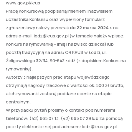
www.gov.pl/krus
Pracę Konkursową podpisaną imieniem i nazwiskiem
uczestnika Konkursu oraz wypełniony formularz
zgłoszeniowy należy przesłać
do 22 marca 2024 r.
na
adres e-mail: lodz@krus.gov.pl (w temacie należy wpisać:
Konkurs na rymowankę – imię i nazwisko dziecka) lub
pocztą tradycyjną na adres: OR KRUS w Łodzi, ul.
Żeligowskiego 32/34, 90-643 Łódź (z dopiskiem Konkurs na
rymowankę).
Autorzy 3 najlepszych prac etapu wojewódzkiego
otrzymają nagrody rzeczowe o wartości ok. 500 zł brutto,
a ich rymowanki zostaną poddane ocenie na etapie
centralnym.
W przypadku pytań prosimy o kontakt pod numerami
telefonów: (42) 665 07 13, (42) 665 07 29 lub za pomocą
poczty elektronicznej pod adresem: lodz@krus.gov.pl