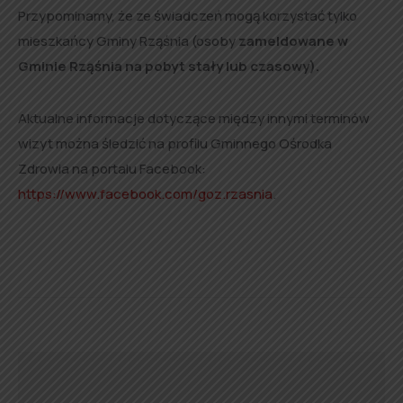
Przypominamy, że ze świadczeń mogą korzystać tylko
mieszkańcy Gminy Rząśnia (osoby
zameldowane w
Gminie Rząśnia na pobyt stały lub czasowy).
Aktualne informacje dotyczące między innymi terminów
wizyt można śledzić na profilu Gminnego Ośrodka
Zdrowia na portalu Facebook:
https://www.facebook.com/goz.rzasnia
.