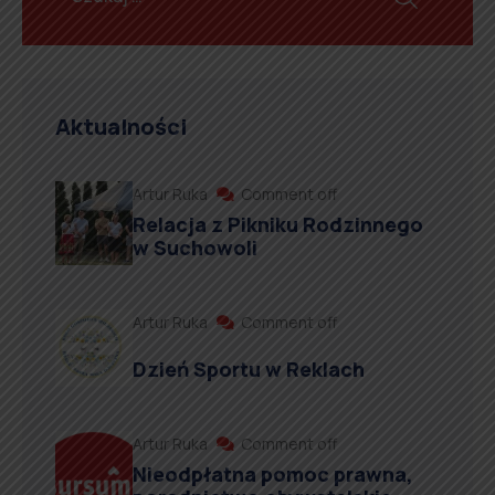
Aktualności
Artur Ruka
Comment off
Relacja z Pikniku Rodzinnego
w Suchowoli
Artur Ruka
Comment off
Dzień Sportu w Reklach
Artur Ruka
Comment off
Nieodpłatna pomoc prawna,