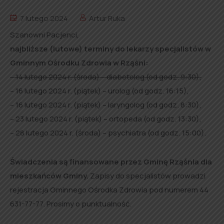
7 lutego 2024
Artur Ruka
Szanowni Pacjenci,
najbliższe (lutowe) terminy do lekarzy specjalistów w
Gminnym Ośrodku Zdrowia w Rząśni:
– 14 lutego 2024 r. (środa) – diabetolog (od godz. 9:30),
– 16 lutego 2024 r. (piątek) – urolog (od godz. 16:15),
– 16 lutego 2024 r. (piątek) – laryngolog (od godz. 8:30),
– 23 lutego 2024 r. (piątek) – ortopeda (od godz. 13:30),
– 28 lutego 2024 r. (środa) – psychiatra (od godz. 15:00).
Świadczenia są finansowane przez Gminę Rząśnia dla
mieszkańców Gminy.
Zapisy do specjalistów prowadzi
rejestracja Gminnego Ośrodka Zdrowia pod numerem 44
631-77-77. Prosimy o punktualność.