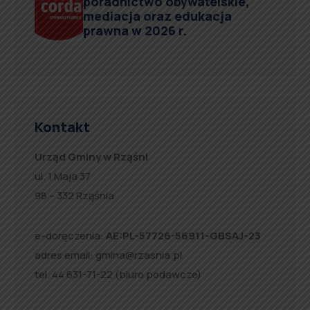
poradnictwo obywatelskie,
mediacja oraz edukacja
prawna w 2026 r.
Kontakt
Urząd Gminy w Rząśni
ul. 1 Maja 37
98 – 332 Rząśnia
e-doręczenia:
AE:PL-57726-56911-GBSAJ-23
adres email:
gmina@rzasnia.pl
tel. 44 631-71-22 (biuro podawcze)