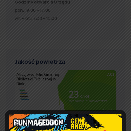
Godziny otwarcia Urzędu:
pon.: 9:00 – 17:00
wt. – pt.: 7:30 – 15:30
Jakość powietrza