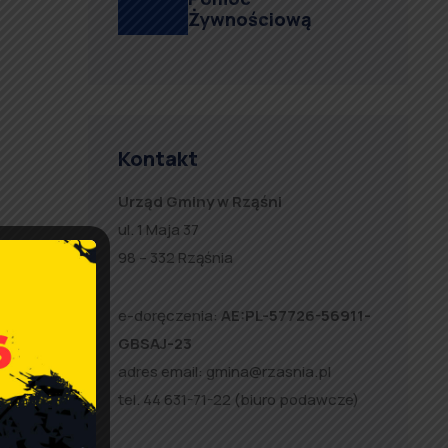
Żywnościową
Kontakt
Urząd Gminy w Rząśni
ul. 1 Maja 37
98 – 332 Rząśnia
e-doręczenia:
AE:PL-57726-56911-
GBSAJ-23
adres email:
gmina@rzasnia.pl
tel. 44 631-71-22 (biuro podawcze)