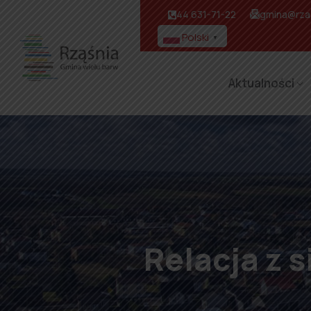
44 631-71-22
gmina@rzas
Polski
▼
Aktualności
Relacja z s