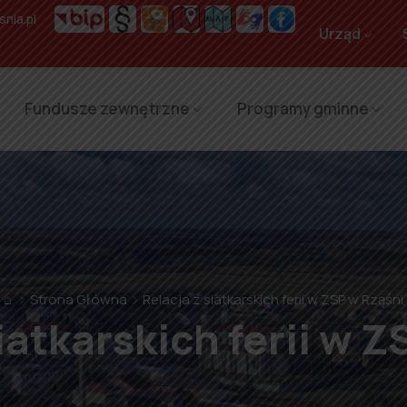
nia.pl
Urząd
Fundusze zewnętrzne
Programy gminne
⌂
Strona Główna
Relacja z siatkarskich ferii w ZSP w Rząśni
iatkarskich ferii w 