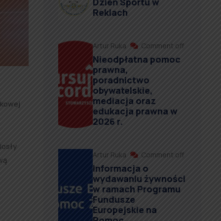
Dzień Sportu w
Reklach
Artur Ruka
Comment off
Nieodpłatna pomoc
prawna,
poradnictwo
obywatelskie,
mediacja oraz
tkowej
edukacja prawna w
2026 r.
iosły
Artur Ruka
Comment off
wą
Informacja o
wydawaniu żywności
w ramach Programu
Fundusze
Europejskie na
Pomoc