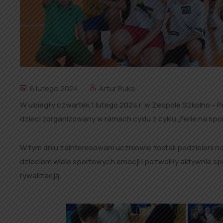
6 lutego 2024
Artur Ruka
W ubiegły czwartek 1 lutego 2024 r. w Zespole Szkolno – Pr
dzieci zorganizowany w ramach cyklu z cyklu „Ferie na spo
W tym dniu zainteresowani uczniowie zostali podzieleni na
dzieciom wiele sportowych emocji i pozwoliły aktywnie sp
rywalizacją.