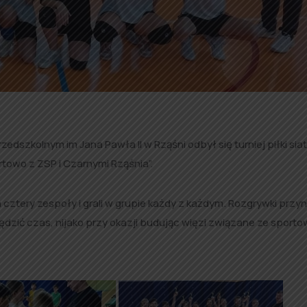
zedszkolnym im Jana Pawła II w Rząśni odbył się turniej piłki sia
rtowo z ZSP i Czarnymi Rząśnia”.
 cztery zespoły i grali w grupie każdy z każdym. Rozgrywki przyn
ędzić czas, nijako przy okazji budując więzi związane ze sporto