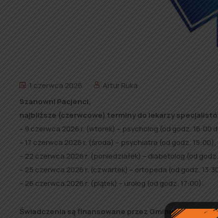
1 czerwca 2026
Artur Ruka
Szanowni Pacjenci,
najbliższe (czerwcowe) terminy do lekarzy specjalis
– 9 czerwca 2026 r. (wtorek) – psycholog (od godz. 16:00 
– 17 czerwca 2026 r. (środa) – psychiatra (od godz. 15:00),
–
22 czerwca 2026 r. (poniedziałek) – diabetolog (od godz.
– 25 czerwca 2026 r. (czwartek) – ortopeda (od godz. 13:30
– 26 czerwca 2026 r. (piątek) – urolog (od godz. 17:00).
Świadczenia są finansowane przez Gminę Rząśnia dl