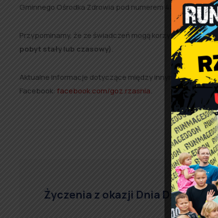
Gminnego Ośrodka Zdrowia pod numerem 44 631-77-77 . P
Przypominamy, że ze świadczeń mogą korzystać tylko mi
pobyt stały lub czasowy
).
Aktualne informacje dotyczące między innymi terminów wi
Facebook:
facebook.com/goz.rzasnia
.
Życzenia z okazji Dnia Dziecka