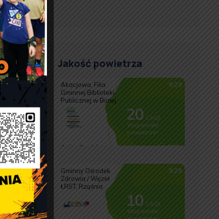
”
Jakość powietrza