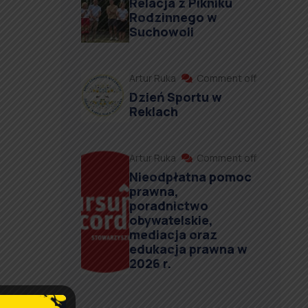
Relacja z Pikniku
Rodzinnego w
Suchowoli
Artur Ruka
Comment off
Dzień Sportu w
Reklach
Artur Ruka
Comment off
Nieodpłatna pomoc
,
prawna,
poradnictwo
obywatelskie,
mediacja oraz
edukacja prawna w
2026 r.
acja