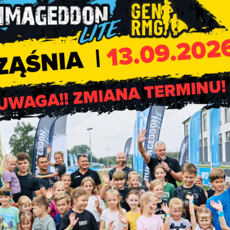
rosimy o punktualność.
eszkańcy Gminy Rząśnia
(osoby zameldowane w Gminie Rząśn
zyt można śledzić na profilu Gminnego Ośrodka Zdrowia na port
Wręczenie nagród w konkursi
plastycznym pn. „Moja gmin