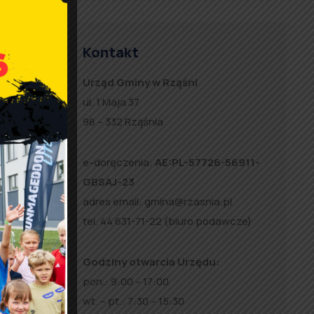
Kontakt
ia na
Urząd Gminy w Rząśni
ul. 1 Maja 37
alu
98 – 332 Rząśnia
e-doręczenia:
AE:PL-57726-56911-
GBSAJ-23
adres email:
gmina@rzasnia.pl
tel. 44 631-71-22 (biuro podawcze)
Godziny otwarcia Urzędu:
e
pon.: 9:00 – 17:00
a
wt. – pt.: 7:30 – 15:30