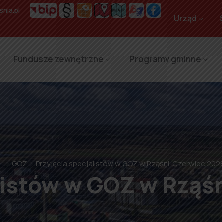
nia.pl
Urząd
Fundusze zewnętrzne
Programy gminne
⌂
GOZ
Przyjęcia specjalistów w GOZ w Rząśni. Czerwiec 202
listów w GOZ w Rząś