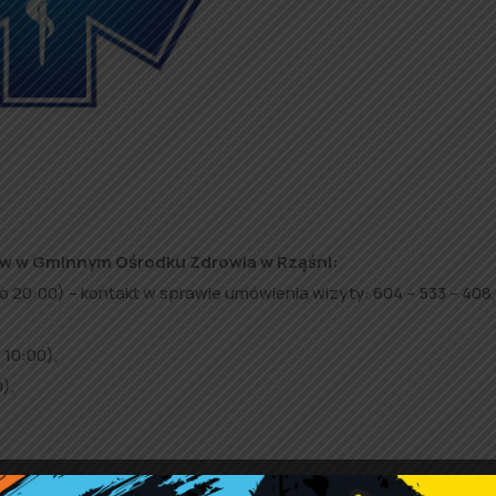
tów w Gminnym Ośrodku Zdrowia w Rząśni:
do 20:00) – kontakt w sprawie umówienia wizyty: 604 – 533 – 408
 10:00),
),
a mieszkańców Gminy.
Zapisy do specjalistów prowadzi rejestr