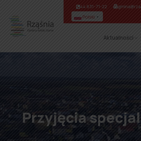
44 631-71-22
gmina@rzas
Polski
▼
Aktualności
Przyjęcia specja