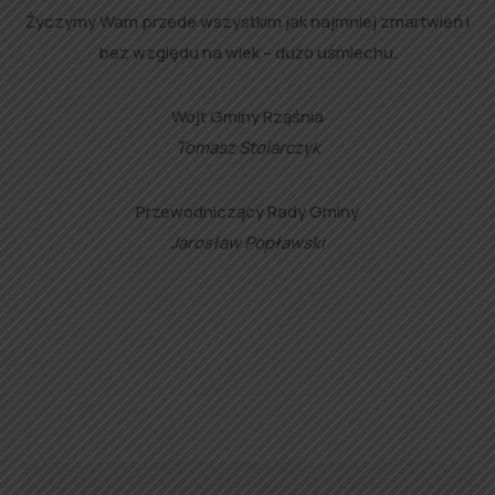
Życzymy Wam przede wszystkim jak najmniej zmartwień i
bez względu na wiek – dużo uśmiechu.
Wójt Gminy Rząśnia
Tomasz Stolarczyk
Przewodniczący Rady Gminy
Jarosław Popławski