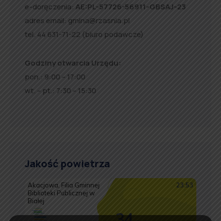
e-doręczenia:
AE:PL-57726-56911-GBSAJ-23
adres email:
gmina@rzasnia.pl
tel. 44 631-71-22 (biuro podawcze)
Godziny otwarcia Urzędu:
pon.: 9:00 – 17:00
wt. – pt.: 7:30 – 15:30
Jakość powietrza