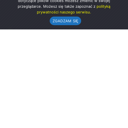
dotyczące plików cookies możesz zmienić w swojej
przeglądarce. Możesz się także zapoznać z
polityką
prywatności naszego serwisu.
ZGADZAM SIĘ
Urząd Gminy w Rząśni
ul. 1 Maja 37
98-332 Rząśnia
AE:PL-57726-56911-GBSAJ-23 (e-doręczenia)
gmina@rzasnia.pl
44 631-71-22 (biuro podawcze)
Godziny otwarcia Urzędu:
pon.: 9.00-17.00
wt.-pt.: 7.30-15.30