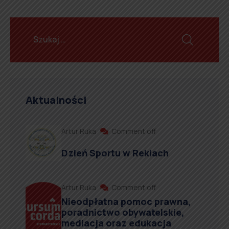
Aktualności
Artur Ruka
Comment off
Dzień Sportu w Reklach
Artur Ruka
Comment off
Nieodpłatna pomoc prawna,
poradnictwo obywatelskie,
mediacja oraz edukacja