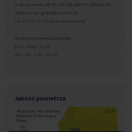
e-doręczenia:
AE:PL-57726-56911-GBSAJ-23
adres email:
gmina@rzasnia.pl
tel. 44 631-71-22 (biuro podawcze)
Godziny otwarcia Urzędu:
pon.: 9:00 – 17:00
wt. – pt.: 7:30 – 15:30
Jakość powietrza