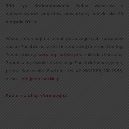
300 tys. dofinansowania.
Nabór wniosków o
dofinansowanie projektów prowadzony będzie
do 29
sierpnia 2011 r.
Więcej informacji na temat poszczególnych konkursów
znajdą Państwo na stronie internetowej Centrum Obsługi
Przedsiębiorcy:
www.cop.lodzkie.pl
w zakładce Konkursy.
Zapraszamy również do naszego Punktu Informacyjnego,
przy ul. Roosevelta 15 w Łodzi, tel. 42 230 15 55, 230 15 56,
e-mail:
info@cop.lodzkie.pl
Pobierz ulotkę informacyjną.