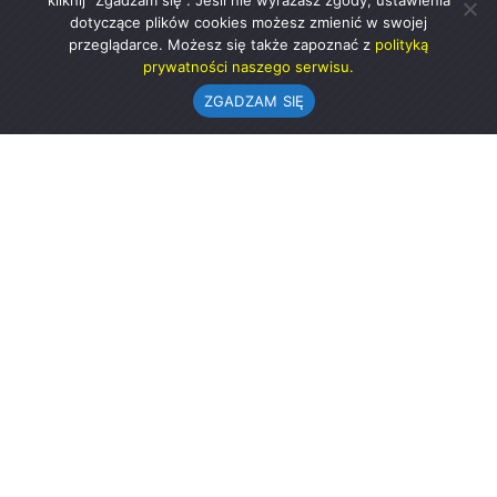
kliknij "Zgadzam się". Jeśli nie wyrażasz zgody, ustawienia
dotyczące plików cookies możesz zmienić w swojej
przeglądarce. Możesz się także zapoznać z
polityką
prywatności naszego serwisu.
ZGADZAM SIĘ
Urząd Gminy w Rząśni
ul. 1 Maja 37
98-332 Rząśnia
AE:PL-57726-56911-GBSAJ-23 (e-doręczenia)
gmina@rzasnia.pl
44 631-71-22 (biuro podawcze)
Godziny otwarcia Urzędu:
pon.: 9.00-17.00