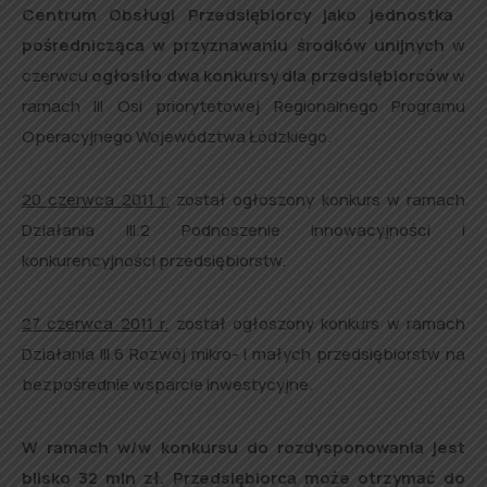
Centrum Obsługi Przedsiębiorcy jako jednostka
pośrednicząca w przyznawaniu środków unijnych
w
czerwcu
ogłosiło dwa konkursy dla przedsiębiorców
w
ramach III Osi priorytetowej Regionalnego Programu
Operacyjnego Województwa Łódzkiego.
20 czerwca 2011 r.
został ogłoszony konkurs w ramach
Działania III.2 Podnoszenie innowacyjności i
konkurencyjności przedsiębiorstw.
27 czerwca 2011 r.
został ogłoszony konkurs w ramach
Działania III.6 Rozwój mikro- i małych przedsiębiorstw na
bezpośrednie wsparcie inwestycyjne.
W ramach w/w konkursu do rozdysponowania jest
blisko 32 mln zł.
Przedsiębiorca może otrzymać do