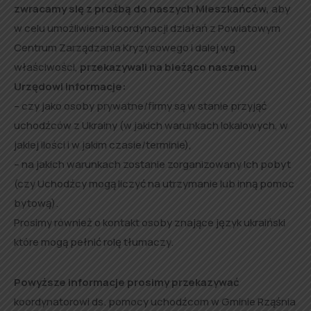
zwracamy się z prośbą do naszych Mieszkańców,
aby
w celu umożliwienia koordynacji działań z Powiatowym
Centrum Zarządzania Kryzysowego i dalej wg.
właściwości,
przekazywali na bieżąco naszemu
Urzędowi informacje:
– czy jako osoby prywatne/firmy są w stanie przyjąć
uchodźców z Ukrainy (w jakich warunkach lokalowych, w
jakiej ilości i w jakim czasie/terminie),
– na jakich warunkach zostanie zorganizowany Ich pobyt
(czy Uchodźcy mogą liczyć na utrzymanie lub inną pomoc
bytową).
Prosimy również o kontakt osoby znające język ukraiński
które mogą pełnić rolę tłumaczy.
Powyższe informacje prosimy przekazywać
koordynatorowi ds. pomocy uchodźcom w Gminie Rząśnia