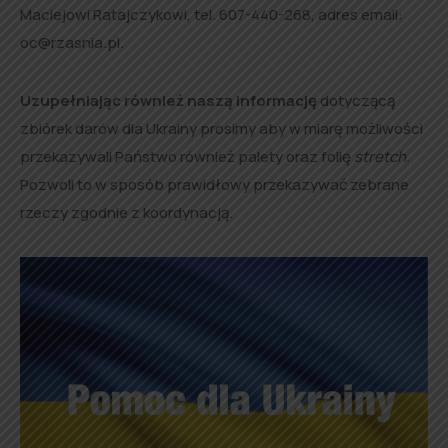
Maciejowi Ratajczykowi, tel. 607-440-268, adres email:
oc@rzasnia.pl.
Uzupełniając również naszą informację
dotyczącą
zbiórek darów dla Ukrainy prosimy aby w miarę możliwości
przekazywali Państwo również palety oraz folię
stretch.
Pozwoli to w sposób prawidłowy przekazywać zebrane
rzeczy zgodnie z koordynacją.