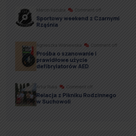
Marcin Kazuba
Comment off
Sportowy weekend z Czarnymi
Rząśnia
Agnieszka Wiśniewska
Comment off
Prośba o szanowanie i
prawidłowe użycie
defibrylatorów AED
Artur Ruka
Comment off
Relacja z Pikniku Rodzinnego
w Suchowoli