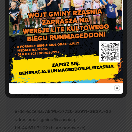
Informacja o wydawaniu
żywności w ramach Programu
Fundusze Europejskie na
Pomoc Żywnościową
Kontakt
Urząd Gminy w Rząśni
ul. 1 Maja 37
98 – 332 Rząśnia
e-doręczenia:
AE:PL-57726-56911-GBSAJ-23
adres email:
gmina@rzasnia.pl
tel. 44 631-71-22 (biuro podawcze)