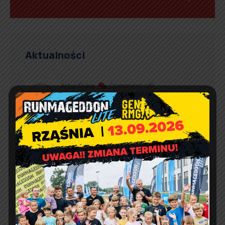
Aktualności
Artur Ruka
Comment off
Dzień Sportu w Reklach
Artur Ruka
Comment off
Nieodpłatna pomoc prawna,
poradnictwo obywatelskie,
mediacja oraz edukacja
prawna w 2026 r.
Artur Ruka
Comment off