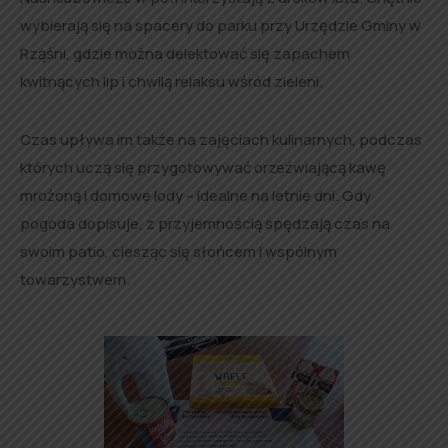
wybierają się na spacery do parku przy Urzędzie Gminy w
Rząśni, gdzie można delektować się zapachem
kwitnących lip i chwilą relaksu wśród zieleni.
Czas upływa im także na zajęciach kulinarnych, podczas
których uczą się przygotowywać orzeźwiającą kawę
mrożoną i domowe lody – idealne na letnie dni. Gdy
pogoda dopisuje, z przyjemnością spędzają czas na
swoim patio, ciesząc się słońcem i wspólnym
towarzystwem.