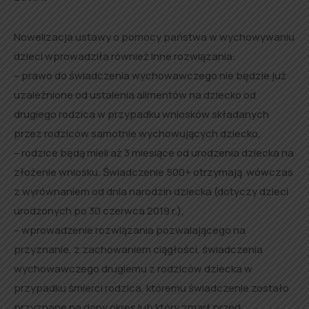
Nowelizacja ustawy o pomocy państwa w wychowywaniu
dzieci wprowadziła również inne rozwiązania:
– prawo do świadczenia wychowawczego nie będzie już
uzależnione od ustalenia alimentów na dziecko od
drugiego rodzica w przypadku wniosków składanych
przez rodziców samotnie wychowujących dziecko,
– rodzice będą mieli aż 3 miesiące od urodzenia dziecka na
złożenie wniosku. Świadczenie 500+ otrzymają wówczas
z wyrównaniem od dnia narodzin dziecka (dotyczy dzieci
urodzonych po 30 czerwca 2019 r.),
– wprowadzenie rozwiązania pozwalającego na
przyznanie, z zachowaniem ciągłości, świadczenia
wychowawczego drugiemu z rodziców dziecka w
przypadku śmierci rodzica, któremu świadczenie zostało
przyznane na dany okres lub który zmarł przed