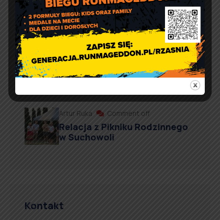
Sportowy weekend z Czarnymi
Rząśnia
Agnieszka Wiśniewska
Comment off
Prośba o szanowanie i
prawidłowe użycie
defibrylatorów AED
Artur Ruka
Comment off
Relacja z Pikniku Rodzinnego
w Suchowoli
Kontakt