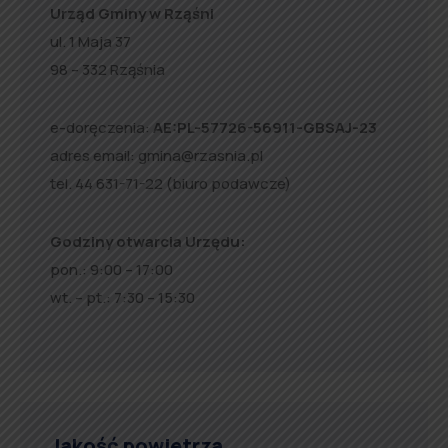
Urząd Gminy w Rząśni
ul. 1 Maja 37
98 – 332 Rząśnia
e-doręczenia:
AE:PL-57726-56911-GBSAJ-23
adres email:
gmina@rzasnia.pl
tel. 44 631-71-22 (biuro podawcze)
Godziny otwarcia Urzędu:
pon.: 9:00 – 17:00
wt. – pt.: 7:30 – 15:30
Jakość powietrza