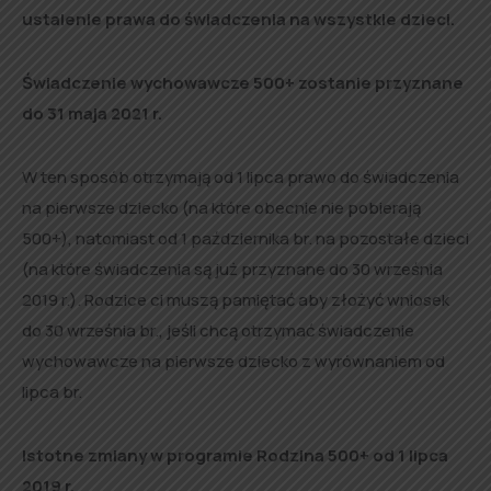
ustalenie prawa do świadczenia na wszystkie dzieci.
Świadczenie wychowawcze 500+ zostanie przyznane
do 31 maja 2021 r.
W ten sposób otrzymają od 1 lipca prawo do świadczenia
na pierwsze dziecko (na które obecnie nie pobierają
500+), natomiast od 1 października br. na pozostałe dzieci
(na które świadczenia są już przyznane do 30 września
2019 r.). Rodzice ci muszą pamiętać aby złożyć wniosek
do 30 września br., jeśli chcą otrzymać świadczenie
wychowawcze na pierwsze dziecko z wyrównaniem od
lipca br.
Istotne zmiany w programie Rodzina 500+ od 1 lipca
2019 r.