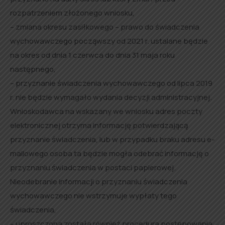
rozpatrzeniem złożonego wniosku,
– zmiana okresu zasiłkowego – prawo do świadczenia
wychowawczego począwszy od 2021 r. ustalane będzie
na okres od dnia 1 czerwca do dnia 31 maja roku
następnego,
– przyznanie świadczenia wychowawczego od lipca 2019
r. nie będzie wymagało wydania decyzji administracyjnej.
Wnioskodawca na wskazany we wniosku adres poczty
elektronicznej otrzyma informację potwierdzającą
przyznanie świadczenia, lub w przypadku braku adresu e-
mailowego osoba ta będzie mogła odebrać informację o
przyznaniu świadczenia w postaci papierowej.
Nieodebranie informacji o przyznaniu świadczenia
wychowawczego nie wstrzymuje wypłaty tego
świadczenia,
– uproszczona została również procedura postępowania