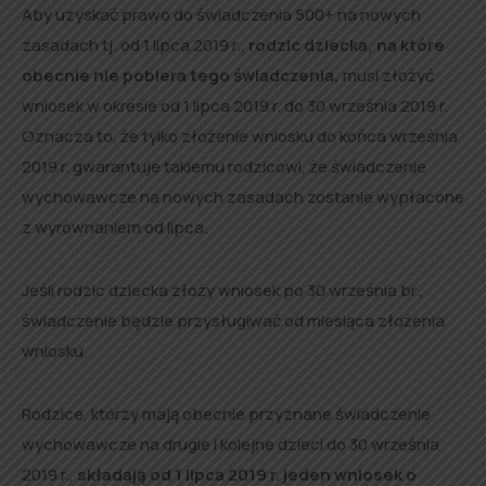
Aby uzyskać prawo do świadczenia 500+ na nowych
zasadach tj. od 1 lipca 2019 r.,
rodzic dziecka, na które
obecnie nie pobiera tego świadczenia,
musi złożyć
wniosek w okresie od 1 lipca 2019 r. do 30 września 2019 r.
Oznacza to, że tylko złożenie wniosku do końca września
2019 r. gwarantuje takiemu rodzicowi, że świadczenie
wychowawcze na nowych zasadach zostanie wypłacone
z wyrównaniem od lipca.
Jeśli rodzic dziecka złoży wniosek po 30 września br.,
świadczenie będzie przysługiwać od miesiąca złożenia
wniosku.
Rodzice, którzy mają obecnie przyznane świadczenie
wychowawcze na drugie i kolejne dzieci do 30 września
2019 r.,
składają od 1 lipca 2019 r. jeden wniosek o