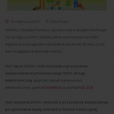
19 czerwca 2019
Artur Ruka
Gminny Ośrodek Pomocy Społecznej w Rząśni informuje,
że od 1 lipca 2019 r. świadczenie wychowawcze 500+
będzie przysługiwało na każde dziecko do 18 roku życia
bez względu na dochód rodziny.
Od 1 lipca 2019 r. złóż wniosek o przyznanie
świadczenia wychowawczego 500+ drogą
elektroniczną
poprzez kanał bankowości
elektronicznej, portal
Emp@tia
lub portal
PUE ZUS
.
Od 1 sierpnia 2019 r. wnioski o przyznanie świadczenia
przyjmowane będą również w formie tradycyjnej