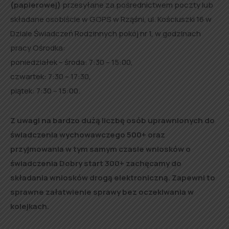
(papierowej)
przesyłane za pośrednictwem poczty lub
składane osobiście w GOPS w Rząśni, ul. Kościuszki 16 w
Dziale Świadczeń Rodzinnych pokój nr 1, w godzinach
pracy Ośrodka:
poniedziałek – środa: 7:30 – 15:00,
czwartek: 7:30 – 17:30,
piątek: 7:30 – 15:00.
Z uwagi na bardzo dużą liczbę osób uprawnionych do
świadczenia wychowawczego 500+ oraz
przyjmowania w tym samym czasie wniosków o
świadczenia Dobry start 300+ zachęcamy do
składania wniosków drogą elektroniczną. Zapewni to
sprawne załatwienie sprawy bez oczekiwania w
kolejkach.