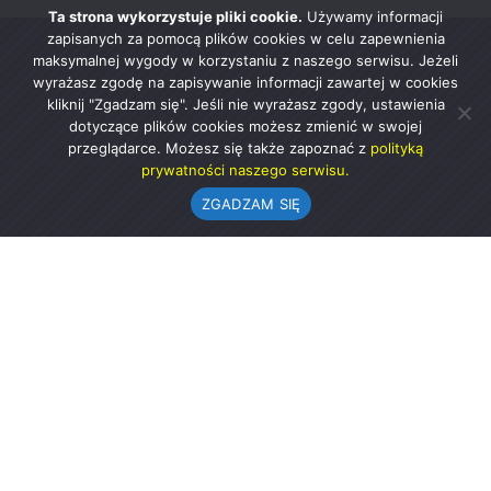
Ta strona wykorzystuje pliki cookie.
Używamy informacji
zapisanych za pomocą plików cookies w celu zapewnienia
maksymalnej wygody w korzystaniu z naszego serwisu. Jeżeli
wyrażasz zgodę na zapisywanie informacji zawartej w cookies
kliknij "Zgadzam się". Jeśli nie wyrażasz zgody, ustawienia
dotyczące plików cookies możesz zmienić w swojej
przeglądarce. Możesz się także zapoznać z
polityką
prywatności naszego serwisu.
ZGADZAM SIĘ
Urząd Gminy w Rząśni
ul. 1 Maja 37
98-332 Rząśnia
AE:PL-57726-56911-GBSAJ-23 (e-doręczenia)
gmina@rzasnia.pl