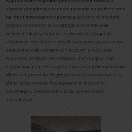
wypracowane wspólnie pomysły i rekomendacje
staną się inspiracją do podejmowania nowych działań
na rzecz mieszkańców powiatu.
Liczymy, że efektem
przeprowadzonych dyskusji będzie powstawanie
kolejnych inicjatyw społecznych, miejsc integracji i
aktywności lokalnej oraz projektów wspierających osoby
zagrożone wykluczeniem społecznym, a rozwijana
współpraca między samorządami, instytucjami oraz
organizacjami społecznymi przyczynią się do budowania
silniejszej, bardziej solidarnej i otwartej społeczności, w
której każdy mieszkaniec będzie miał możliwość
aktywnego uczestnictwa w życiu społecznym i
zawodowym.