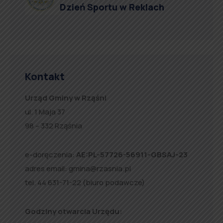
Dzień Sportu w Reklach
Kontakt
Urząd Gminy w Rząśni
ul. 1 Maja 37
98 – 332 Rząśnia
e-doręczenia:
AE:PL-57726-56911-GBSAJ-23
adres email:
gmina@rzasnia.pl
tel. 44 631-71-22 (biuro podawcze)
Godziny otwarcia Urzędu: