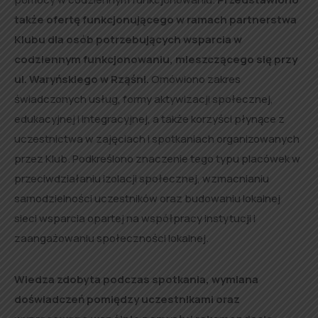
także ofertę funkcjonującego w ramach partnerstwa
Klubu dla osób potrzebujących wsparcia w
codziennym funkcjonowaniu, mieszczącego się przy
ul. Waryńskiego w Rząśni.
Omówiono zakres
świadczonych usług, formy aktywizacji społecznej,
edukacyjnej i integracyjnej, a także korzyści płynące z
uczestnictwa w zajęciach i spotkaniach organizowanych
przez Klub. Podkreślono znaczenie tego typu placówek w
przeciwdziałaniu izolacji społecznej, wzmacnianiu
samodzielności uczestników oraz budowaniu lokalnej
sieci wsparcia opartej na współpracy instytucji i
zaangażowaniu społeczności lokalnej.
Wiedza zdobyta podczas spotkania, wymiana
doświadczeń pomiędzy uczestnikami oraz