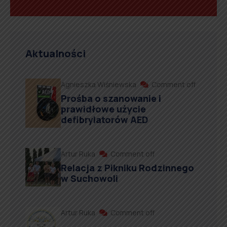
Aktualności
Agnieszka Wiśniewska
Comment off
Prośba o szanowanie i
prawidłowe użycie
defibrylatorów AED
Artur Ruka
Comment off
Relacja z Pikniku Rodzinnego
w Suchowoli
Artur Ruka
Comment off