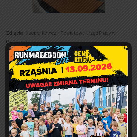
Zdjęcia:
Kacper Kowcz – Powiatowy Urząd Pracy w
Pajęcznie.
Otwarty konkurs ofert na
realizację zadań
publicznych w 2026 roku