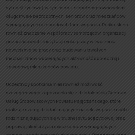
sytuacji życiowej, w tym osób z niepełnosprawnościami,
długotrwale bezrobotnych, seniorów oraz mieszkańców
wymagających różnorodnych form wsparcia. Podkreślono
również znaczenie współpracy samorządów, organizacji
pozarządowych i instytucji rynku pracy w tworzeniu
nowych miejsc pracy oraz budowaniu trwałych
mechanizmów wspierających aktywność społeczną i
zawodową mieszkańców powiatu.
Uczestnicy spotkania mieli również możliwość
szczegółowego zapoznania się z działalnością Centrum
Usług Środowiskowych Powiatu Pajęczańskiego, które
realizuje szereg działań mających na celu wsparcie osób i
rodzin znajdujących się w trudnej sytuacji życiowej oraz
poprawę jakości życia mieszkańców wymagających
pomocy w codziennym funkcjonowaniu.
Przedstawiono