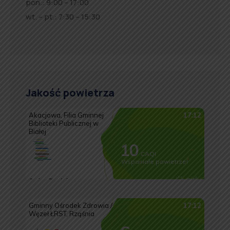
pon.: 9:00 – 17:00
wt. – pt.: 7:30 – 15:30
Jakość powietrza