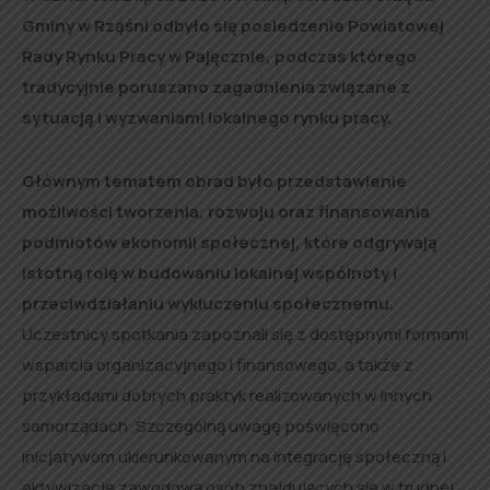
Gminy w Rząśni odbyło się posiedzenie Powiatowej
Rady Rynku Pracy w Pajęcznie, podczas którego
tradycyjnie poruszano zagadnienia związane z
sytuacją i wyzwaniami lokalnego rynku pracy.
Głównym tematem obrad było przedstawienie
możliwości tworzenia, rozwoju oraz finansowania
podmiotów ekonomii społecznej, które odgrywają
istotną rolę w budowaniu lokalnej wspólnoty i
przeciwdziałaniu wykluczeniu społecznemu.
Uczestnicy spotkania zapoznali się z dostępnymi formami
wsparcia organizacyjnego i finansowego, a także z
przykładami dobrych praktyk realizowanych w innych
samorządach. Szczególną uwagę poświęcono
inicjatywom ukierunkowanym na integrację społeczną i
aktywizację zawodową osób znajdujących się w trudnej